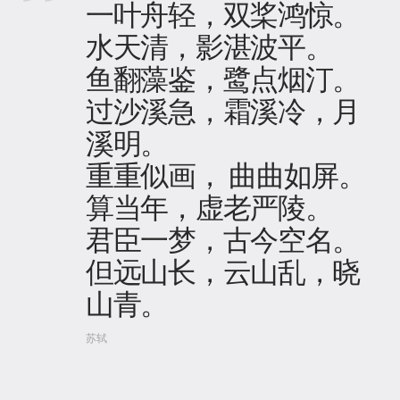
一叶舟轻，双桨鸿惊。
水天清，影湛波平。
鱼翻藻鉴，鹭点烟汀。
过沙溪急，霜溪冷，月
溪明。
重重似画， 曲曲如屏。
算当年，虚老严陵。
君臣一梦，古今空名。
但远山长，云山乱，晓
山青。
苏轼