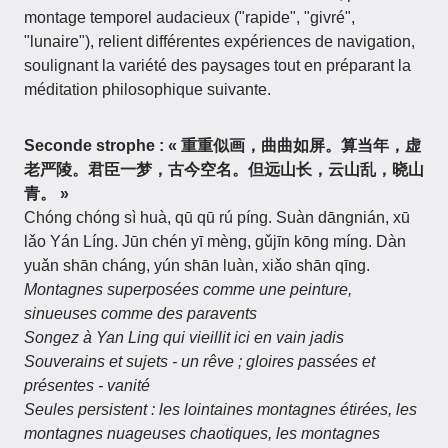
montage temporel audacieux ("rapide", "givré",
"lunaire"), relient différentes expériences de navigation,
soulignant la variété des paysages tout en préparant la
méditation philosophique suivante.
Seconde strophe : « 重重似画，曲曲如屏。算当年，虚
老严陵。君臣一梦，古今空名。但远山长，云山乱，晓山
青。 »
Chóng chóng sì huà, qū qū rú píng. Suàn dāngnián, xū
lǎo Yán Líng. Jūn chén yī mèng, gǔjīn kōng míng. Dàn
yuǎn shān cháng, yún shān luàn, xiǎo shān qīng.
Montagnes superposées comme une peinture,
sinueuses comme des paravents
Songez à Yan Ling qui vieillit ici en vain jadis
Souverains et sujets - un rêve ; gloires passées et
présentes - vanité
Seules persistent : les lointaines montagnes étirées, les
montagnes nuageuses chaotiques, les montagnes