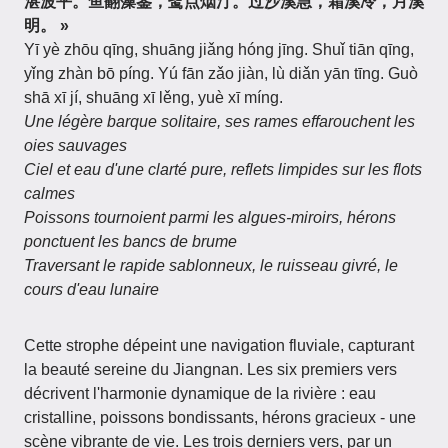
湛波平。鱼翻藻鉴，鹭点烟汀。过沙溪急，霜溪冷，月溪
明。 »
Yī yè zhōu qīng, shuāng jiǎng hóng jīng. Shuǐ tiān qīng,
yǐng zhàn bō píng. Yú fān zǎo jiàn, lù diǎn yān tīng. Guò
shā xī jí, shuāng xī lěng, yuè xī míng.
Une légère barque solitaire, ses rames effarouchent les
oies sauvages
Ciel et eau d'une clarté pure, reflets limpides sur les flots
calmes
Poissons tournoient parmi les algues-miroirs, hérons
ponctuent les bancs de brume
Traversant le rapide sablonneux, le ruisseau givré, le
cours d'eau lunaire
Cette strophe dépeint une navigation fluviale, capturant
la beauté sereine du Jiangnan. Les six premiers vers
décrivent l'harmonie dynamique de la rivière : eau
cristalline, poissons bondissants, hérons gracieux - une
scène vibrante de vie. Les trois derniers vers, par un