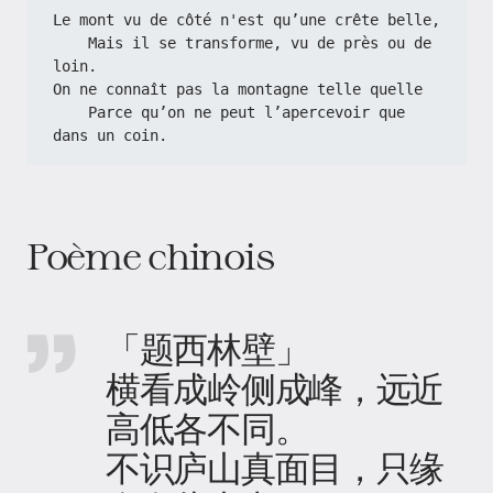
Le mont vu de côté n'est qu’une crête belle,
    Mais il se transforme, vu de près ou de 
loin.
On ne connaît pas la montagne telle quelle
    Parce qu’on ne peut l’apercevoir que 
dans un coin.
Poème chinois
「题西林壁」
横看成岭侧成峰，远近
高低各不同。
不识庐山真面目，只缘