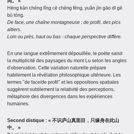
同。 »
Héng kàn chéng lǐng cè chéng fēng, yuǎn jìn gāo dī gè
bù tóng.
De face, une chaîne montagneuse ; de profil, des pics
altiers.
Loin ou près, haut ou bas - chaque perspective diffère.
En une langue extrêmement dépouillée, le poète saisit
la multiplicité des paysages du mont Lu selon les angles
d'observation. Cette variation naturelle prépare
habilement la révélation philosophique ultérieure. Les
termes "de face/de profil" et les oppositions spatiales
suggèrent subtilement la relativité des perceptions,
métaphore des divergences dans les expériences
humaines.
Second distique : « 不识庐山真面目，只缘身在此山
中。 »