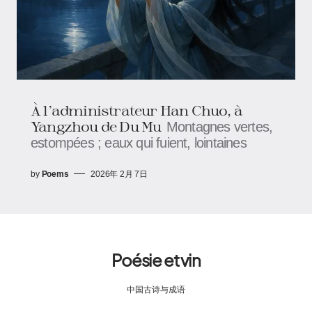
À l’administrateur Han Chuo, à
Yangzhou de Du Mu
Montagnes vertes,
estompées ; eaux qui fuient, lointaines
by
Poems
2026年 2月 7日
Poésie et vin
中国古诗与成语