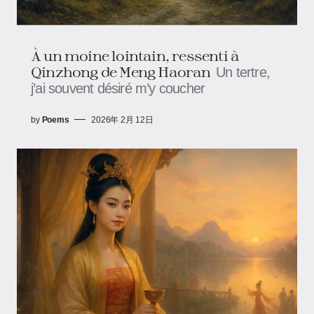
À un moine lointain, ressenti à
Qinzhong de Meng Haoran
Un tertre,
j’ai souvent désiré m’y coucher
by
Poems
2026年 2月 12日