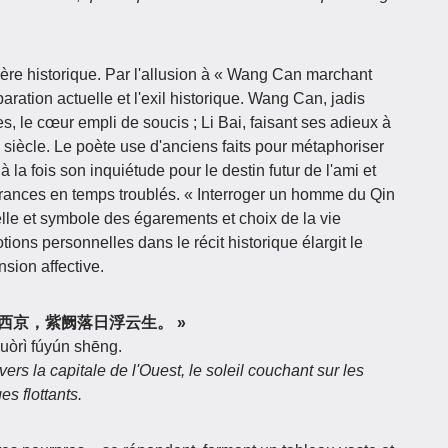
re historique. Par l'allusion à « Wang Can marchant
séparation actuelle et l'exil historique. Wang Can, jadis
les, le cœur empli de soucis ; Li Bai, faisant ses adieux à
u siècle. Le poète use d'anciens faits pour métaphoriser
 la fois son inquiétude pour le destin futur de l'ami et
errances en temps troublés. « Interroger un homme du Qin
éelle et symbole des égarements et choix de la vie
ions personnelles dans le récit historique élargit le
sion affective.
古道连绵走西京，紫阙落日浮云生。 »
luòrì fúyún shēng.
ers la capitale de l'Ouest, le soleil couchant sur les
es flottants.