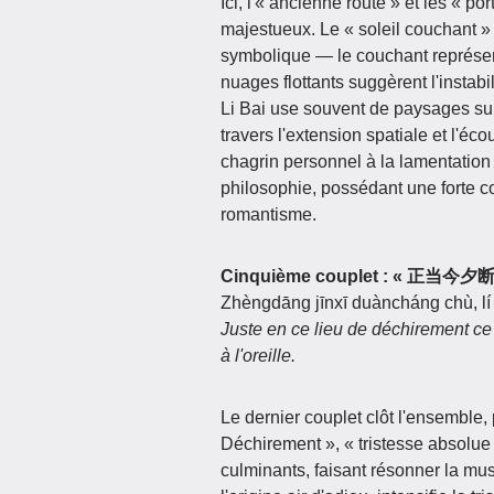
Ici, l'« ancienne route » et les « p
majestueux. Le « soleil couchant » e
symbolique — le couchant représent
nuages flottants suggèrent l'instab
Li Bai use souvent de paysages sub
travers l'extension spatiale et l'é
chagrin personnel à la lamentation
philosophie, possédant une forte co
romantisme.
Cinquième couplet : « 
Zhèngdāng jīnxī duàncháng chù, lí 
Juste en ce lieu de déchirement ce 
à l'oreille.
Le dernier couplet clôt l'ensemble,
Déchirement », « tristesse absolue »
culminants, faisant résonner la mus