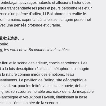
 entrelaçant paysages naturels et allusions historiques
ique transcendante les joies et peurs personnelles et un
nce d'un poème d'adieu, Li Bai aborde en réalité le
on humaine, exprimant à la fois son chagrin personnel
 avec une pensée profonde et durable.
亭，灞水流浩浩。 »
àohào.
g, les eaux de la Ba coulent intarissables.
e lieu et la scène des adieux, concis et profonds. Les
 à la fois description réaliste et métaphore du chagrin
 de la nature comme miroir des émotions, l'eau
s sentiments. Le pavillon de Baling, site géographique
es adieux pour les lettrés anciens. Le poète, debout
éloigner, son cœur semblable aux eaux de la Ba incapable
lancolique et vœux pour l'avenir, établissant la base
émotion, l'émotion née de la scène ».