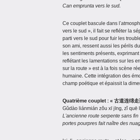
Can emprunta vers le sud.
Ce couplet bascule dans l'atmosphè
vers le sud », il fait se refléter la 
parti vers le sud pour fuir les troub
son ami, ressent aussi les périls d
les sentiments présents, exprimant à
reflétant les lamentations sur les 
sur la route » est à la fois scène r
humaine. Cette intégration des émot
champ poétique et épaissit la dimen
Quatrième couplet : « 
Gǔdào liánmián zǒu xī jīng, zǐ quē 
L'ancienne route serpente sans fin v
portes pourpres fait naître des nuag