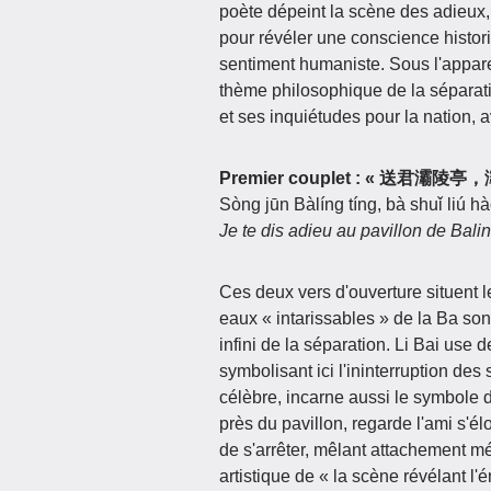
poète dépeint la scène des adieux,
pour révéler une conscience histor
sentiment humaniste. Sous l'appare
thème philosophique de la séparati
et ses inquiétudes pour la nation,
Premier couplet : « 送君灞陵
Sòng jūn Bàlíng tíng, bà shuǐ liú h
Je te dis adieu au pavillon de Balin
Ces deux vers d'ouverture situent l
eaux « intarissables » de la Ba sont
infini de la séparation. Li Bai use
symbolisant ici l'ininterruption de
célèbre, incarne aussi le symbole d
près du pavillon, regarde l'ami s'
de s'arrêter, mêlant attachement mé
artistique de « la scène révélant l'