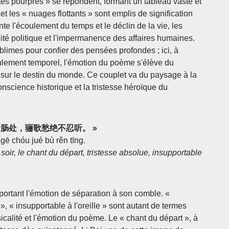
ortes pourpres » se répondent, formant un tableau vaste et
t les « nuages flottants » sont emplis de signification
e l'écoulement du temps et le déclin de la vie, les
ilité politique et l'impermanence des affaires humaines.
limes pour confier des pensées profondes ; ici, à
coulement temporel, l'émotion du poème s'élève du
 sur le destin du monde. Ce couplet va du paysage à la
nscience historique et la tristesse héroïque du
正当今夕断肠处，骊歌愁绝不忍听。 »
gē chóu jué bù rěn tīng.
soir, le chant du départ, tristesse absolue, insupportable
 portant l'émotion de séparation à son comble. «
, « insupportable à l'oreille » sont autant de termes
icalité et l'émotion du poème. Le « chant du départ », à