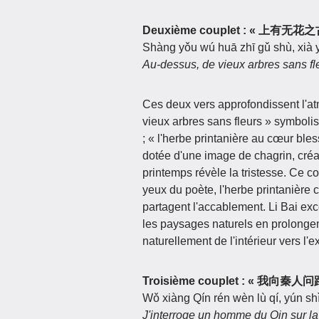
Deuxième couplet : « 上
Shàng yǒu wú huā zhī gǔ shù, xià 
Au-dessus, de vieux arbres sans fl
Ces deux vers approfondissent l'a
vieux arbres sans fleurs » symbol
; « l'herbe printanière au cœur ble
dotée d'une image de chagrin, créan
printemps révèle la tristesse. Ce cou
yeux du poète, l'herbe printanière 
partagent l'accablement. Li Bai exc
les paysages naturels en prolongeme
naturellement de l'intérieur vers l'ex
Troisième couplet : « 
Wǒ xiàng Qín rén wèn lù qí, yún s
J'interroge un homme du Qin sur la 