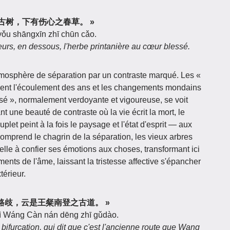
有无花之古树，下有伤心之春草。 »
yǒu shāngxīn zhī chūn cǎo.
eurs, en dessous, l'herbe printanière au cœur blessé.
tmosphère de séparation par un contraste marqué. Les «
isent l'écoulement des ans et les changements mondains
ssé », normalement verdoyante et vigoureuse, se voit
t une beauté de contraste où la vie écrit la mort, le
plet peint à la fois le paysage et l'état d'esprit — aux
comprend le chagrin de la séparation, les vieux arbres
elle à confier ses émotions aux choses, transformant ici
nts de l'âme, laissant la tristesse affective s'épancher
térieur.
我向秦人问路歧，云是王粲南登之古道。 »
hì Wáng Càn nán dēng zhī gǔdào.
bifurcation, qui dit que c'est l'ancienne route que Wang