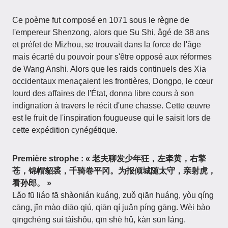
Ce poème fut composé en 1071 sous le règne de
l'empereur Shenzong, alors que Su Shi, âgé de 38 ans
et préfet de Mizhou, se trouvait dans la force de l'âge
mais écarté du pouvoir pour s'être opposé aux réformes
de Wang Anshi. Alors que les raids continuels des Xia
occidentaux menaçaient les frontières, Dongpo, le cœur
lourd des affaires de l'État, donna libre cours à son
indignation à travers le récit d'une chasse. Cette œuvre
est le fruit de l'inspiration fougueuse qui le saisit lors de
cette expédition cynégétique.
Première strophe : « 老夫聊发少年狂，左牵黄，右擎
苍，锦帽貂裘，千骑卷平冈。为报倾城随太守，亲射虎，
看孙郎。 »
Lǎo fū liáo fā shàonián kuáng, zuǒ qiān huáng, yòu qíng
cāng, jǐn mào diāo qiú, qiān qí juǎn píng gāng. Wèi bào
qīngchéng suí tàishǒu, qīn shè hǔ, kàn sūn láng.