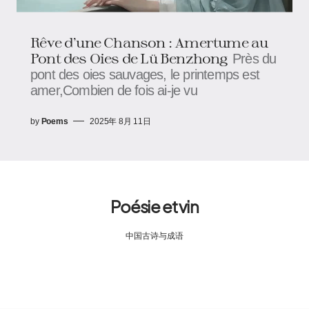
Rêve d’une Chanson : Amertume au
Pont des Oies de Lü Benzhong
Près du
pont des oies sauvages, le printemps est
amer,Combien de fois ai-je vu
by
Poems
2025年 8月 11日
Poésie et vin
中国古诗与成语