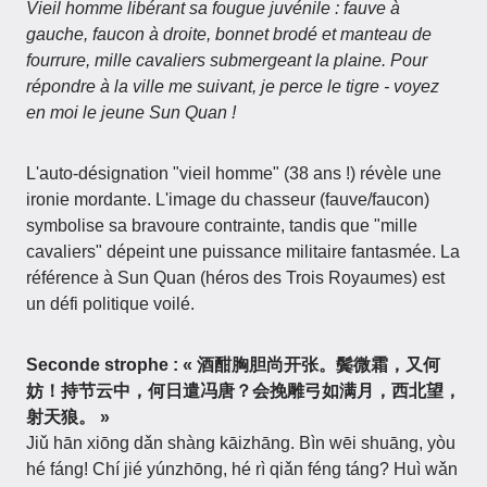
Vieil homme libérant sa fougue juvénile : fauve à
gauche, faucon à droite, bonnet brodé et manteau de
fourrure, mille cavaliers submergeant la plaine. Pour
répondre à la ville me suivant, je perce le tigre - voyez
en moi le jeune Sun Quan !
L'auto-désignation "vieil homme" (38 ans !) révèle une
ironie mordante. L'image du chasseur (fauve/faucon)
symbolise sa bravoure contrainte, tandis que "mille
cavaliers" dépeint une puissance militaire fantasmée. La
référence à Sun Quan (héros des Trois Royaumes) est
un défi politique voilé.
Seconde strophe : « 酒酣胸胆尚开张。鬓微霜，又何
妨！持节云中，何日遣冯唐？会挽雕弓如满月，西北望，
射天狼。 »
Jiǔ hān xiōng dǎn shàng kāizhāng. Bìn wēi shuāng, yòu
hé fáng! Chí jié yúnzhōng, hé rì qiǎn féng táng? Huì wǎn