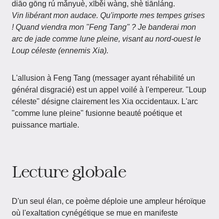
diāo gōng rú mǎnyuè, xīběi wàng, shè tiānláng.
Vin libérant mon audace. Qu'importe mes tempes grises
! Quand viendra mon "Feng Tang" ? Je banderai mon
arc de jade comme lune pleine, visant au nord-ouest le
Loup céleste (ennemis Xia).
L'allusion à Feng Tang (messager ayant réhabilité un
général disgracié) est un appel voilé à l'empereur. "Loup
céleste" désigne clairement les Xia occidentaux. L'arc
"comme lune pleine" fusionne beauté poétique et
puissance martiale.
Lecture globale
D'un seul élan, ce poème déploie une ampleur héroïque
où l'exaltation cynégétique se mue en manifeste