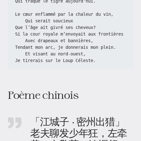
Qui traque le tigre aujourd'hui.
Le cœur enflammé par la chaleur du vin,
    Qui serait soucieux
Que l’âge ait givré ses cheveux?
Si la cour royale m’envoyait aux frontières
    Avec drapeaux et bannières,
Tendant mon arc, je donnerais mon plein.
    Et visant au nord-ouest,
Je tirerais sur le Loup Céleste.
Poème chinois
「江城子 · 密州出猎」
老夫聊发少年狂，左牵