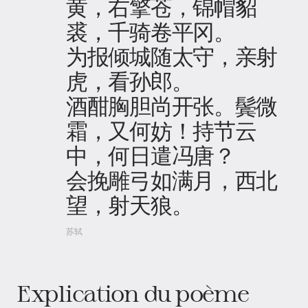
黄，右擎苍，锦帽貂
裘，千骑卷平冈。
为报倾城随太守，亲射
虎，看孙郎。
酒酣胸胆尚开张。鬓微
霜，又何妨！持节云
中，何日遣冯唐？
会挽雕弓如满月，西北
望，射天狼。
苏轼
Explication du poème