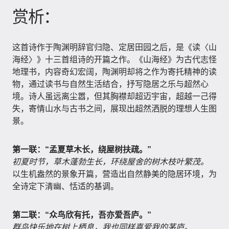
赏析：
这首诗作于陶渊明辞官归隐、定居田园之后，是《读〈山
海经〉》十三首组诗的开篇之作。《山海经》为古代志怪
地理书，内容奇幻宏阔，陶渊明却将之作为寄托精神的读
物，通过读书与自然生活结合，抒写隐居之乐与超然心
境。诗人虽远离尘嚣，但其胸襟却超迈宇宙，超越一己得
失，寄情山水与古书之间，展现出超然洒脱的理想人生图
景。
第一联：“孟夏草木长，绕屋树扶疏。”
初夏时节，草木蓬勃生长，环绕屋舍的树木枝叶繁茂。
以生机盎然的景象开篇，营造出自然静美的隐居环境，为
全诗定下清幽、恬适的基调。
第二联：“众鸟欣有托，吾亦爱吾庐。”
群鸟快乐地在树上栖息，我也同样喜爱我的茅庐。