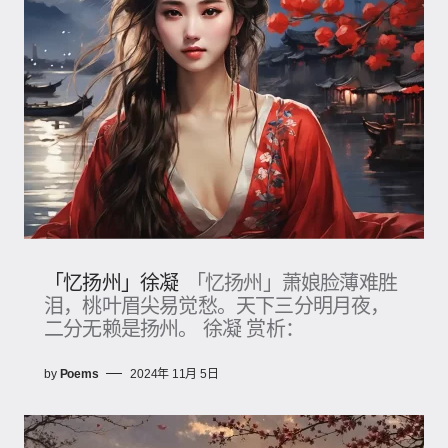
「忆扬州」徐凝
「忆扬州」萧娘脸薄难胜
泪，桃叶眉尖易觉愁。天下三分明月夜，
二分无赖是扬州。 徐凝 赏析：
by
Poems
2024年 11月 5日