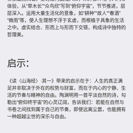
体验，从“草木长”“众鸟欣”写到“俯仰宇宙”，节节推进，层
层深入。运用大量生活化的意象，如“耕种”“故人”“春酒”
“微雨”等，使人生理想不浮于玄虚，而根植于具象的生活
之中。虚实结合、形而上与形而下交错，构成诗中独特的
哲理美。
启示：
《读〈山海经〉·其一》带来的启示在于：人生的真正满
足并非取决于外在的权势与财富，而在于内心的宁静、生
活的节奏与精神的自由。陶渊明用一首平淡自然的诗，勾
勒出“俯仰终宇宙”的心灵辽阔，告诉我们：若能在自然与
书卷之间找到属于自己的节奏，即使远离尘嚣，也能拥有
一种超越尘世的深乐与自由。