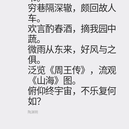
穷巷隔深辙，颇回故人
车。
欢言酌春酒，摘我园中
蔬。
微雨从东来，好风与之
俱。
泛览《周王传》，流观
《山海》图。
俯仰终宇宙，不乐复何
如？
陶渊明