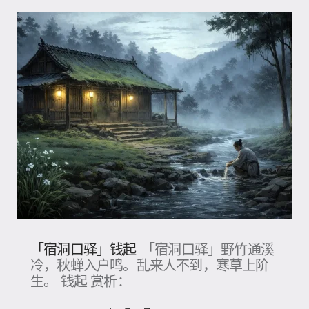
「宿洞口驿」钱起
「宿洞口驿」野竹通溪
冷，秋蝉入户鸣。乱来人不到，寒草上阶
生。 钱起 赏析：