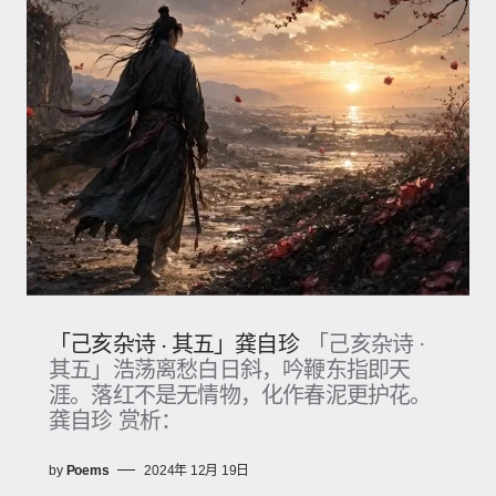
「己亥杂诗 · 其五」龚自珍
「己亥杂诗 ·
其五」浩荡离愁白日斜，吟鞭东指即天
涯。落红不是无情物，化作春泥更护花。
龚自珍 赏析：
by
Poems
2024年 12月 19日