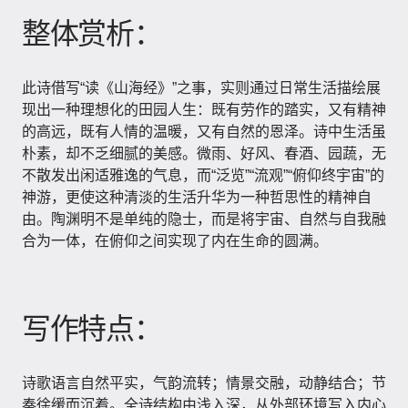
整体赏析：
此诗借写“读《山海经》”之事，实则通过日常生活描绘展
现出一种理想化的田园人生：既有劳作的踏实，又有精神
的高远，既有人情的温暖，又有自然的恩泽。诗中生活虽
朴素，却不乏细腻的美感。微雨、好风、春酒、园蔬，无
不散发出闲适雅逸的气息，而“泛览”“流观”“俯仰终宇宙”的
神游，更使这种清淡的生活升华为一种哲思性的精神自
由。陶渊明不是单纯的隐士，而是将宇宙、自然与自我融
合为一体，在俯仰之间实现了内在生命的圆满。
写作特点：
诗歌语言自然平实，气韵流转；情景交融，动静结合；节
奏徐缓而沉着。全诗结构由浅入深，从外部环境写入内心