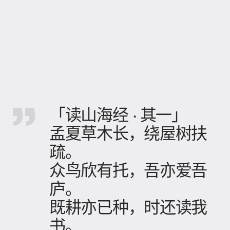
「读山海经 · 其一」
孟夏草木长，绕屋树扶
疏。
众鸟欣有托，吾亦爱吾
庐。
既耕亦已种，时还读我
书。