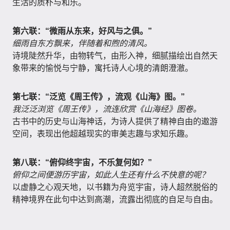
生活的质朴与和乐。
第六联：“微雨从东来，好风与之俱。”
细雨自东方飘来，伴随着和煦的清风。
诗境陡然升华，由物转气，由形入神，细腻描绘出自然天
象带来的愉悦与宁静，寓托诗人心境的清朗澄澈。
第七联：“泛览《周王传》，流观《山海》图。”
我泛泛浏览《周王传》，流连欣赏《山海经》图卷。
古书中的历史与山海神话，为诗人提供了精神自由的遨游
空间，表现出他超越现实的审美志趣与求知乐趣。
第八联：“俯仰终宇宙，不乐复何如？”
俯仰之间便游历宇宙，如此人生还有什么不快意的呢？
以虚静之心观天地，以书籍为舟览宇宙，诗人超然脱俗的
精神境界在此句中达到高潮，流露出彻底的自足与自由。