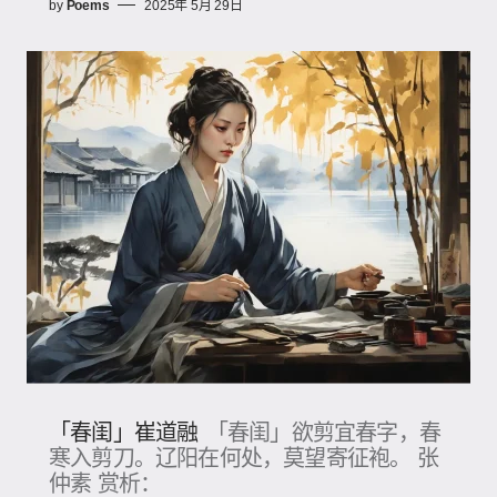
by
Poems
2025年 5月 29日
「春闺」崔道融
「春闺」欲剪宜春字，春
寒入剪刀。辽阳在何处，莫望寄征袍。 张
仲素 赏析：