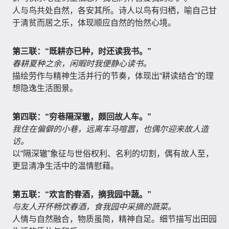
人与鸟共处自然，各安其所。诗人以鸟有归栖，喻自己甘
于清贫而居之乐，体现顺应自然的怡然心境。
第三联：“既耕亦已种，时还读我书。”
春耕夏种之余，闲暇时我便静心读书。
描绘劳作与精神生活并行的节奏，体现出“耕读结合”的理
想隐逸生活图景。
第四联：“穷巷隔深辙，颇回故人车。”
我住在偏僻的小巷，远离车马喧嚣，也偶尔迎来故人造
访。
以“隔深辙”象征与世俗权利、名利的切割，偶有故人至，
更显清净生活中的温情慰藉。
第五联：“欢言酌春酒，摘我园中蔬。”
与友人开怀畅饮春酒，食我园中采摘的蔬菜。
人情与自然融合，物质虽简，精神自足。细节描写出田园