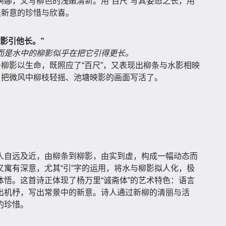
娜，又写柳色的浅嫩清新。用“百尺”写其姿态之长，用
天新意的珍惜与欣喜。
影引他长。”
而是水中的柳影似乎在把它引得更长。
予柳影以生命，既照应了“百尺”，又表现出柳条与水影相映
，把微风中柳枝轻摇、池塘映影的画面写活了。
人自远及近，由柳条到柳影，由实到虚，构成一幅动态而
寓有深意，尤其“引”字的运用，将水与柳影拟人化，极
悟。这首诗正体现了杨万里“诚斋体”的艺术特色：语言
出机杼，写出常景中的新意。诗人通过新柳的清丽与活
的珍惜。