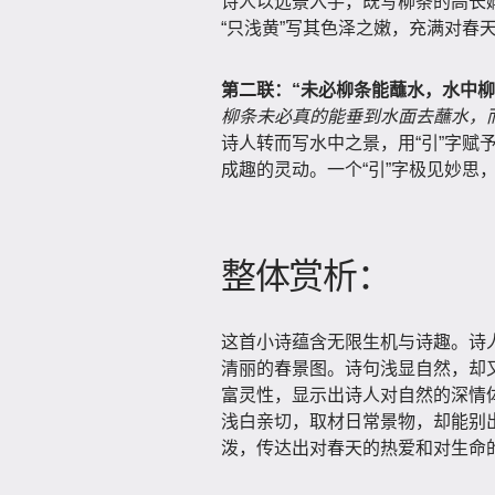
诗人以远景入手，既写柳条的高长婀
“只浅黄”写其色泽之嫩，充满对春
第二联：“未必柳条能蘸水，水中柳
柳条未必真的能垂到水面去蘸水，
诗人转而写水中之景，用“引”字赋
成趣的灵动。一个“引”字极见妙思
整体赏析：
这首小诗蕴含无限生机与诗趣。诗
清丽的春景图。诗句浅显自然，却又
富灵性，显示出诗人对自然的深情体
浅白亲切，取材日常景物，却能别
泼，传达出对春天的热爱和对生命