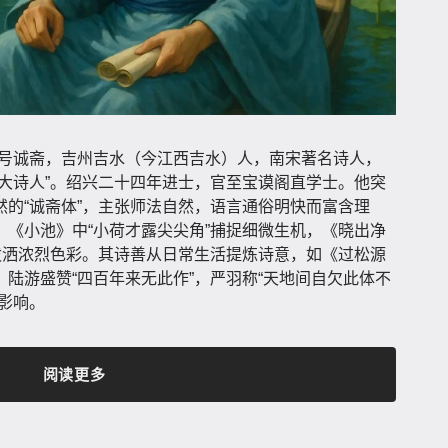
字廷秀，号诚斋，吉州吉水（今江西吉水）人，南宋著名诗人，
大诗人”。绍兴二十四年进士，官至宝谟阁直学士。他突
的“诚斋体”，主张师法自然，语言通俗明快而富含理
《小池》中“小荷才露尖尖角”捕捉细微生机，《晓出净
泼洒浓烈色彩。其诗善从日常生活提炼诗意，如《过松源
陆游盛赞“四百年来无此作”，严羽称“天地间自欠此体不
影响。
阅读更多