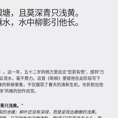
银塘，且莫深青只浅黄。
蘸水，水中柳影引他长。
年）。这一年，五十二岁的杨万里自言“忽若有悟”，感到“万
行云流水，毫不费力。这首《新柳》便是他在此阶段写下
春的新柳景象，不仅展现了春天的清新生机，也折射出他
体”风格的创作自觉。
青只浅黄。”
粼的池塘；柳叶还没有深绿，而是呈现出嫩嫩的浅黄。