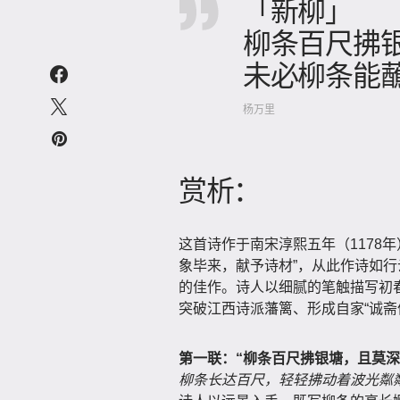
「新柳」
柳条百尺拂
未必柳条能
杨万里
赏析：
这首诗作于南宋淳熙五年（1178
象毕来，献予诗材”，从此作诗如
的佳作。诗人以细腻的笔触描写初
突破江西诗派藩篱、形成自家“诚斋
第一联：“柳条百尺拂银塘，且莫深
柳条长达百尺，轻轻拂动着波光粼