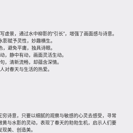
写虚景，通过水中柳影的“引长”，增强了画面感与诗意。
与水影赋予灵性，妙趣横生。
柳色，避免平庸，独具诗眼。
动，静中有动，画面灵活生动。
句，清新流畅，却蕴含深情。
人对春天与生活的热爱。
无穷诗意，只要以细腻的观察与敏感的心灵去感受，寻常
嫩黄与水影的灵动，表现了春天的勃勃生机，启示人们要
发现美、创造美。