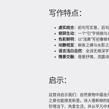
写作特点：
虚实结合
：前句写实景，后句
修辞生动
：一个“引”字将柳
色彩鲜明
：以“浅黄”写初春
动静相宜
：柳条之拂与水影之
语言浅白自然
：全诗无艰深字
情景交融
：借景抒情，流露诗
启示：
这首诗启示我们：自然景物中蕴含
之景也能焕发新意。诗人借新柳的
珍惜当下、热爱生活，并从平凡中