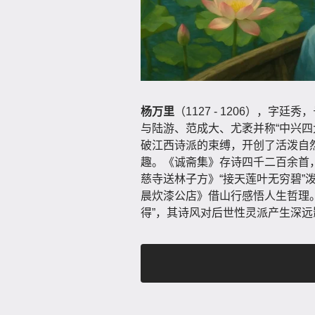
杨万里
（1127 - 1206），
与陆游、范成大、尤袤并称“中兴四
破江西诗派的束缚，开创了活泼自然
趣。《诚斋集》存诗四千二百余首，
慈寺送林子方》“接天莲叶无穷碧”
晨炊漆公店》借山行感悟人生哲理。
得”，其诗风对后世性灵派产生深远