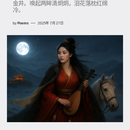
金井。唤起两眸清炯炯，泪花落枕红绵
冷。
by
Poems
2025年 7月 27日