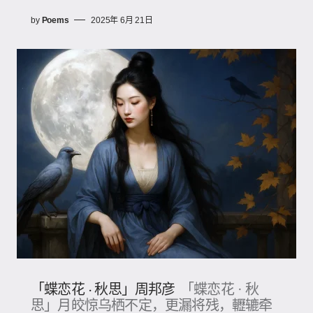
by
Poems
2025年 6月 21日
「蝶恋花 · 秋思」周邦彦
「蝶恋花 · 秋
思」月皎惊乌栖不定，更漏将残，轣辘牵