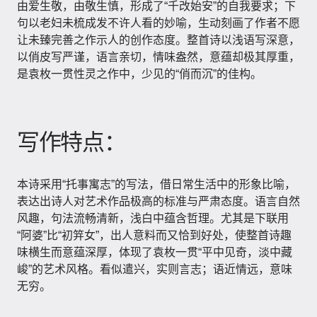
由爱生敬，由敬生慎，形成了“千改始安”的自我要求；下
句以老妇未梳成发不许人看的妙喻，生动刻画了作者不愿
让未臻完善之作示人的创作态度。整首诗以浅语写深意，
以俏皮写严谨，语言亲切，情味盎然，意蕴却极其厚重，
是袁枚一贯性灵之作中，少见的“俏而沉”的佳构。
写作特点：
本诗采用“托事寓志”的写法，借日常生活中的形象比喻，
表达出诗人对艺术作品极高的标准与严肃态度。语言自然
风趣，句法流畅清新，浅白中蕴含哲理。尤其是下联用
“阿婆”比“初笄女”，出人意料而又恰到好处，使整首诗趣
味横生而意蕴深厚，体现了袁枚一贯“平中见奇，淡中藏
峻”的艺术风格。看似遣兴，实则言志；语近情远，意味
无穷。