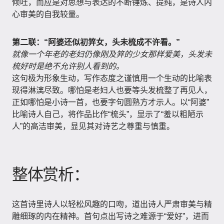
倾吐，而应是对思想与表达的不断锤炼、提纯，是诗人内
心审美的自我较量。
第二联：“阿婆还似初笄女，头未梳成不许看。”
就像一个年老的老妇仍像刚及笄的少女那样爱美，头发未
梳好时是绝不允许别人看到的。
这句极为形象生动，写作态度之谨慎用一个生动的比喻表
现得淋漓尽致。哪怕是老妇人也要等头发梳整了再见人，
正如哪怕是小诗一首，也要字句圆熟方才示人。以“阿婆”
比喻诗人自己，将作品比作“梳头”，显示了“羞以粗陋示
人”的高洁审美，显见其对诗艺之尊重与慎重。
整体赏析：
这首诗里诗人以轻松风趣的口吻，道出诗人严肃审美与精
雕细琢的内在精神。首句点出写诗之难源于“爱好”，进而