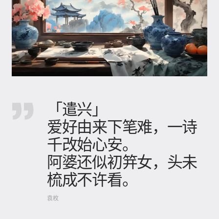
「遣兴」
爱好由来下笔难，一诗
千改始心安。
阿婆还似初笄女，头未
梳成不许看。
袁枚