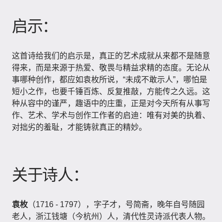
启示：
这首诗给我们的启示是，真正的艺术成就从来都不是随意
得来，而是来源于热爱、敬畏与精益求精的态度。无论从
事哪种创作，都应如袁枚所说，“未成不敢示人”，哪怕是
短小之作，也要千锤百炼、反复推敲，方能传之久远。这
种从容中的谨严，趣语中的庄重，正是对今天所有从事写
作、艺术、学术与创作工作者的启迪：唯有对美的执着、
对拙劣的羞耻，才能铸就真正的精妙。
关于诗人：
袁枚
（1716 - 1797），字子才，号简斋，晚年自号随园
老人，浙江钱塘（今杭州）人，清代性灵诗派代表人物。