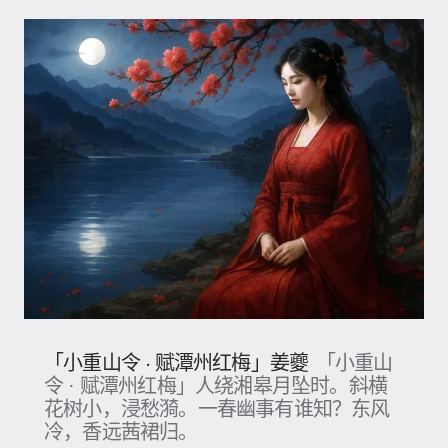
「小重山令 · 赋潭州红梅」姜夔
「小重山
令 · 赋潭州红梅」人绕湘皋月坠时。斜横
花树小，浸愁漪。一春幽事有谁知？东风
冷，香远茜裙归。