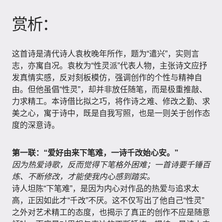
赏析：
这首诗是清代诗人袁枚晚年所作，题为“遣兴”，实则言
志，亦寓自况。袁枚为“性灵派”代表人物，主张诗文应抒
发真情实感，反对刻板模仿，强调创作的个性与精神自
由。但他虽倡“性灵”，却并非放任随笔，而是极重推敲、
力求精工。本诗借比拟之巧，将作诗之难、修改之勤、求
美之心，寓于诗中，既是自我写照，也是一则关于创作态
度的深意诗。
第一联：“爱好由来下笔难，一诗千改始心安。”
因为热爱诗歌，反而觉得下笔格外困难；一首诗要千锤百
炼、不断修改，才能使我内心感到踏实。
诗人坦陈“下笔难”，是因为内心对作品的热爱与追求太
高，正因如此才“千改”不厌。这不仅写出了他自己“性灵”
之外对艺术精工的态度，也揭示了真正的创作不应是随意