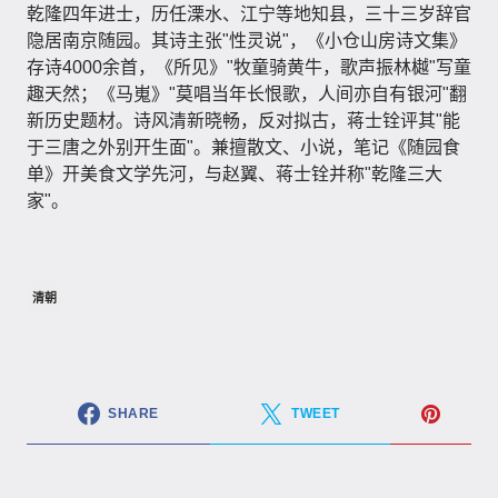
乾隆四年进士，历任溧水、江宁等地知县，三十三岁辞官
隐居南京随园。其诗主张"性灵说"，《小仓山房诗文集》
存诗4000余首，《所见》"牧童骑黄牛，歌声振林樾"写童
趣天然；《马嵬》"莫唱当年长恨歌，人间亦自有银河"翻
新历史题材。诗风清新晓畅，反对拟古，蒋士铨评其"能
于三唐之外别开生面"。兼擅散文、小说，笔记《随园食
单》开美食文学先河，与赵翼、蒋士铨并称"乾隆三大
家"。
清朝
SHARE
TWEET