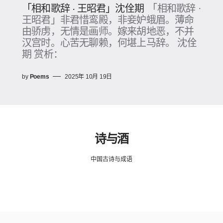
「相和歌辞 · 王昭君」沈佺期
「相和歌辞 ·
王昭君」非君惜鸾殿，非妾妒蛾眉。薄命
由骄虏，无情是画师。嫁来胡地恶，不并
汉宫时。心苦无聊赖，何堪上马辞。 沈佺
期 赏析：
by
Poems
2025年 10月 19日
诗与酒
中国古诗与成语