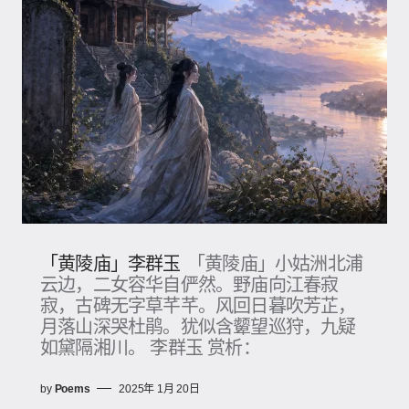
「黄陵庙」李群玉
「黄陵庙」小姑洲北浦
云边，二女容华自俨然。野庙向江春寂
寂，古碑无字草芊芊。风回日暮吹芳芷，
月落山深哭杜鹃。犹似含颦望巡狩，九疑
如黛隔湘川。 李群玉 赏析：
by
Poems
2025年 1月 20日