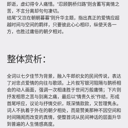
即逝，虚幻得令人痛惜。“忍顾鹊桥归路”则含蓄写离情之
苦，不言分离却句句凄切。
结尾“又岂在朝朝暮暮”则升华主题，指出真正的爱情应超
越时间与空间的羁绊，只要彼此心心相印，纵使天各一
方，也胜过庸俗的朝夕相对。
整体赏析：
全词以七夕佳节为背景，融入牛郎织女的民间传说，表达
了对忠贞爱情的向往与歌颂。上片叙写银河阻隔与鹊桥相
会的动人画面，强调一次相逢胜于世间万般庸情；下片则
抒发相思之苦与别离之痛，最后以“情贵久长”作结，形成
首尾呼应，议论与抒情交织，既深情款款，又哲理隽永。
词人不执着于外在的朝夕相处，而是赞美那种不因空间和
时间隔阂而改变的真情，使整首词从民间神话的层面升华
到普遍的人生情感高度。