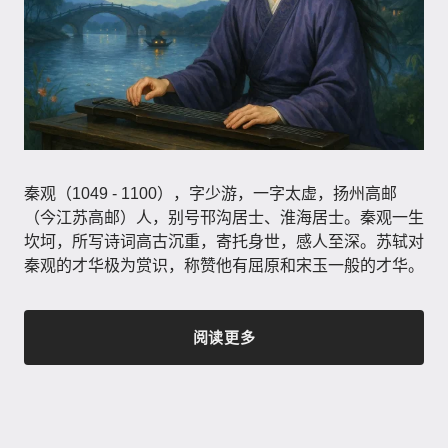
秦观（1049 - 1100），字少游，一字太虚，扬州高邮
（今江苏高邮）人，别号邗沟居士、淮海居士。秦观一生
坎坷，所写诗词高古沉重，寄托身世，感人至深。苏轼对
秦观的才华极为赏识，称赞他有屈原和宋玉一般的才华。
阅读更多