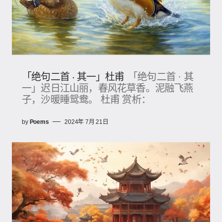
「绝句二首 · 其一」杜甫
「绝句二首 · 其
一」迟日江山丽，春风花草香。泥融飞燕
子，沙暖睡鸳鸯。 杜甫 赏析：
by
Poems
2024年 7月 21日