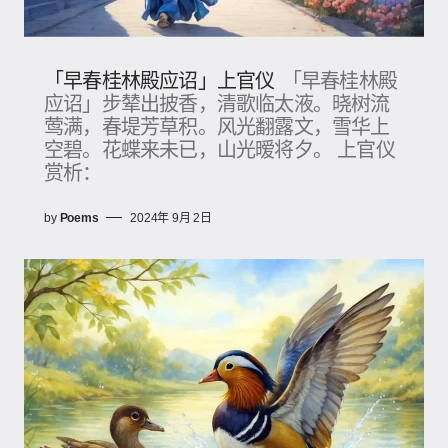
「早春桂林殿应诏」上官仪
「早春桂林殿
应诏」步辇出披香，清歌临太液。晓树流
莺满，春堤芳草积。风光翻露文，雪华上
空碧。花蝶来未已，山光暧将夕。 上官仪
赏析：
by
Poems
2024年 9月 2日