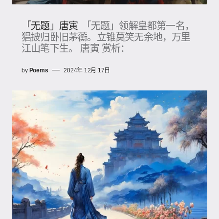
「无题」唐寅
「无题」领解皇都第一名，
猖披归卧旧茅蘅。立锥莫笑无余地，万里
江山笔下生。 唐寅 赏析：
by
Poems
2024年 12月 17日