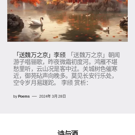
「送魏万之京」李颀
「送魏万之京」朝闻
游子唱骊歌，昨夜微霜初度河。鸿雁不堪
愁里听，云山况是客中过。关城树色催寒
近，御苑砧声向晚多。莫见长安行乐处，
空令岁月易蹉跎。 李颀 赏析：
by
Poems
2024年 3月 28日
诗与酒