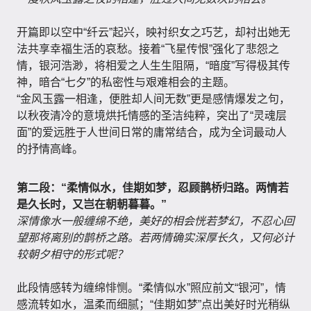
开篇即以空中“纤云”起兴，映衬织女之巧艺，却衬出她无
法共享幸福生活的哀愁。接着“飞星传恨”强化了悲怨之
情，银河浩渺，将相爱之人生生阻隔，“暗度”写得极其传
神，暗合“七夕”的私密性与艰难相会的主题。
“金风玉露一相逢，便胜却人间无数”更是感情爆发之句，
以秋夜清冷的意境烘托情感的圣洁纯粹，突出了“灵魂层
面”的爱远胜于人世间日常的庸常结合，成为全词最动人
的抒情高峰。
第二段：“柔情似水，佳期如梦，忍顾鹊桥归路。两情若
是久长时，又岂在朝朝暮暮。”
深情像水一般缠绵不绝，美好的相会恍若梦幻，不忍心回
望那将离别的鹊桥之路。若两情确实深厚长久，又何必计
较朝夕相守的形式呢？
此段情感转为缠绵悱恻。“柔情似水”照应前文“银河”，情
感流转如水，温柔而细腻；“佳期如梦”点出美好时光稍纵