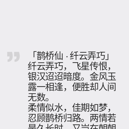
「鹊桥仙 · 纤云弄巧」
纤云弄巧，飞星传恨，
银汉迢迢暗度。金风玉
露一相逢，便胜却人间
无数。
柔情似水，佳期如梦，
忍顾鹊桥归路。两情若
是久长时，又岂在朝朝