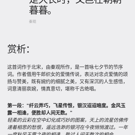
暮暮。
秦观
赏析：
这首词作于北宋，由秦观所作，是一首咏七夕节的节序
词。作者借用牛郎织女的爱情传说，表达对忠贞爱情的颂
扬与赞美，既有婉约的细腻之美，又有深沉的人生感悟，
词意清丽哀婉，情真意切，堪称千古绝唱。
第一段：“纤云弄巧，飞星传恨，银汉迢迢暗度。金风玉
露一相逢，便胜却人间无数。”
轻柔的云彩在空中幻化成巧妙的图案，天上的流星仿佛传
递着相思的愁恨，遥远浩渺的银河在今夜悄悄渡过。一年
一度秋风玉露之夜的相逢，胜过人间无数次的相会。