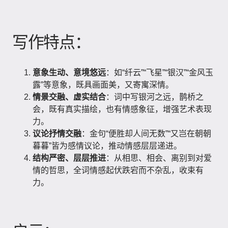
写作特点：
意象生动、意境悠远
：如“纤云”“飞星”“银汉”“金风玉
露”等意象，既具画面美，又寄寓深情。
情景交融、虚实结合
：词中写银河之远，鹊桥之
会，既有真实描绘，也有情感象征，增强艺术表现
力。
议论抒情交融
：金句“便胜却人间无数”“又岂在朝朝
暮暮”皆为感情议论，推动情感层层递进。
结构严密、层层推进
：从相思、相会、离别到对爱
情的哲思，全词情感起伏跌宕而不杂乱，收束有
力。