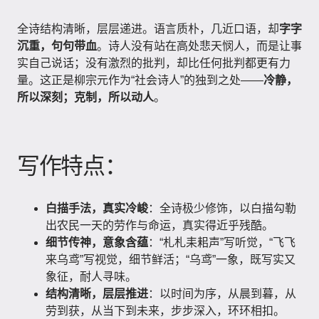
全诗结构清晰，层层递进。语言质朴，几近口语，却
字字
沉重，句句带血
。诗人没有站在高处悲天悯人，而是让事
实自己说话；没有激烈的批判，却比任何批判都更有力
量。这正是柳宗元作为“社会诗人”的独到之处——
冷静，
所以深刻；克制，所以动人
。
写作特点：
白描手法，真实冷峻
：全诗极少修饰，以白描勾勒
出农民一天的劳作与命运，真实得近乎残酷。
细节传神，意象含蕴
：“札札耒耜声”写听觉，“飞飞
来乌鸢”写视觉，细节鲜活；“乌鸢”一象，既写实又
象征，耐人寻味。
结构清晰，层层推进
：以时间为序，从晨到暮，从
劳到获，从当下到未来，步步深入，环环相扣。