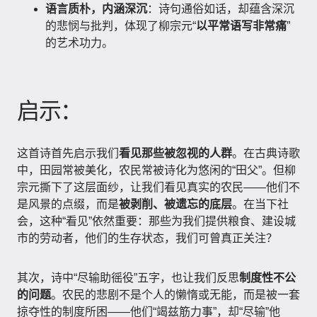
语言质朴，内涵深沉
：诗句通俗如话，却蕴含深沉
的悲悯与批判，体现了柳宗元“
以平常语写非常痛
”
的艺术功力。
启示：
这首诗首先启示我们
看见那些被忽视的人群
。在古典诗歌
中，田园常被美化，农民常被诗化为悠闲的“田父”。但柳
宗元撕下了这层面纱，让我们看见真实的农民——他们不
是风景的点缀，而是
被剥削、被遗忘的底层
。在当下社
会，这种“看见”依然重要：那些为我们提供粮食、建设城
市的劳动者，他们的生存状态，我们可曾真正关注？
其次，诗中“尽输助徭役”五字，也让我们反思
制度性不公
的问题
。农民的悲剧不是个人的懒惰或无能，而是被一套
掠夺性的制度所困——他们“竭兹筋力事”，却“尽输”他