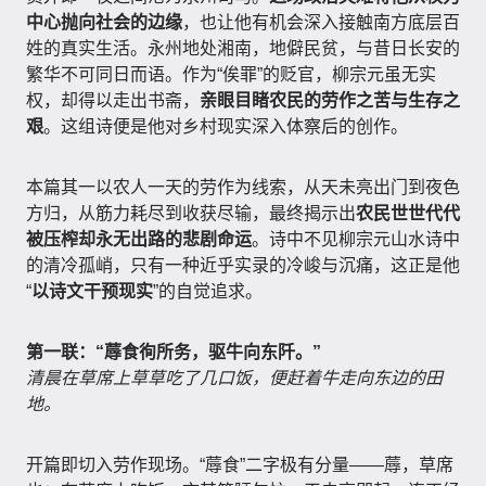
中心抛向社会的边缘
，也让他有机会深入接触南方底层百
姓的真实生活。永州地处湘南，地僻民贫，与昔日长安的
繁华不可同日而语。作为“俟罪”的贬官，柳宗元虽无实
权，却得以走出书斋，
亲眼目睹农民的劳作之苦与生存之
艰
。这组诗便是他对乡村现实深入体察后的创作。
本篇其一以农人一天的劳作为线索，从天未亮出门到夜色
方归，从筋力耗尽到收获尽输，最终揭示出
农民世世代代
被压榨却永无出路的悲剧命运
。诗中不见柳宗元山水诗中
的清冷孤峭，只有一种近乎实录的冷峻与沉痛，这正是他
“
以诗文干预现实
”的自觉追求。
第一联：“蓐食徇所务，驱牛向东阡。”
清晨在草席上草草吃了几口饭，便赶着牛走向东边的田
地。
开篇即切入劳作现场。“蓐食”二字极有分量——蓐，草席