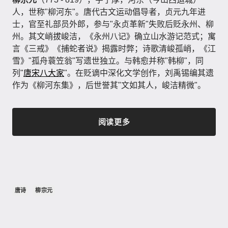
人，世称"柳河东"。唐代古文运动倡导者，贞元九年进
士，官至礼部员外郎，参与"永贞革新"失败后贬永州、柳
州。其文峭拔峻洁，《永州八记》确立山水游记范式；寓
言《三戒》《捕蛇者说》揭露时弊；诗歌清峻孤峭，《江
雪》"孤舟蓑笠翁"写遗世独立。与韩愈并称"韩柳"，同
列"
唐宋八大家
"。在贬谪中深化文学创作，刘禹锡编其遗
作为《柳河东集》，后世誉其"文如其人，峻洁精微"。
阅读更多
唐诗
柳宗元