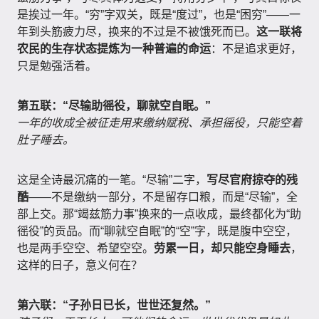
是挨过一年。“穷”字双关，既是“度过”，也是“困穷”——一
年到头筋疲力尽，换来的不过是不被饿死而已。
这一联将
农民的生存状态提炼为一种普遍的命运
：不是追求更好，
只是勉强活着。
第五联：“尽输助徭役，聊就空自眠。”
一年的收成全被征走用来缴纳赋税、承担徭役，只能空着
肚子睡去。
这是全诗最沉痛的一笔。“尽输”二字，
写尽官府掠夺的残
酷
——不是缴纳一部分，不是留存口粮，而是“尽输”，全
部上交。那“竭兹筋力事”换来的一点收成，最终都化为“助
徭役”的贡品。而“聊就空自眠”的“空”字，既是腹中空空，
也是两手空空、希望空空。
劳累一日，却只能空身睡去
，
这样的日子，意义何在？
第六联：“子孙日已长，世世还复然。”