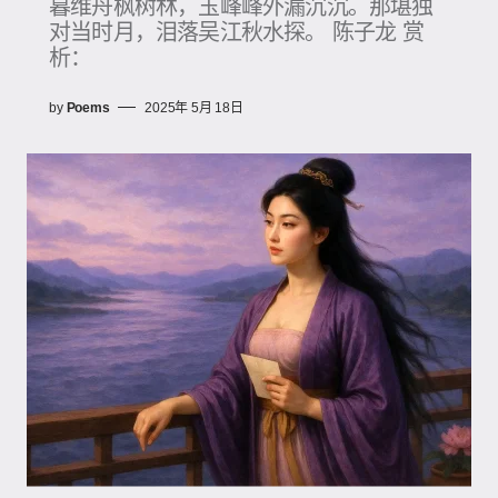
暮维舟枫树林，玉峰峰外漏沉沉。那堪独
对当时月，泪落吴江秋水探。 陈子龙 赏
析：
by
Poems
2025年 5月 18日