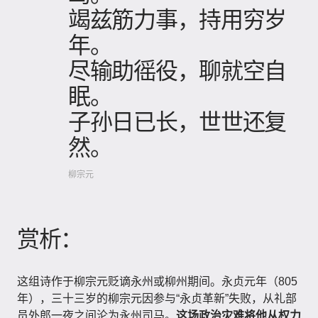
竭兹筋力事，持用穷岁
年。
尽输助徭役，聊就空自
眠。
子孙日已长，世世还复
然。
柳宗元
赏析：
这组诗作于柳宗元贬谪永州或柳州期间。永贞元年（805
年），三十三岁的柳宗元因参与“永贞革新”失败，从礼部
员外郎一夜之间沦为永州司马。
这场政治灾难将他从权力