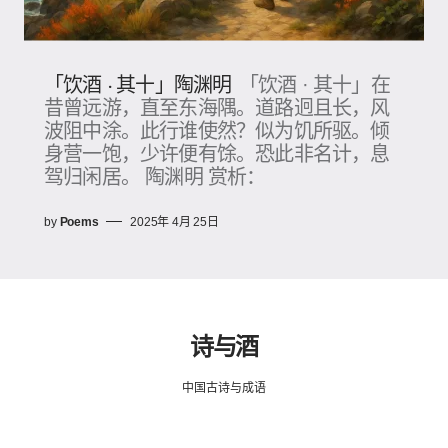
「饮酒 · 其十」陶渊明
「饮酒 · 其十」在
昔曾远游，直至东海隅。道路迥且长，风
波阻中涂。此行谁使然？似为饥所驱。倾
身营一饱，少许便有馀。恐此非名计，息
驾归闲居。 陶渊明 赏析：
by
Poems
2025年 4月 25日
诗与酒
中国古诗与成语