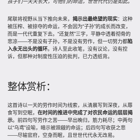
孩子们一天天长大，可他们的命运，世世代代仍是如此。
尾联将视野从当下推向未来，
揭示出最绝望的现实
：这种
被压榨、被掠夺的命运，不会因为“子孙”的成长而改变，
而是一代代重复下去。“还复然”三字，平静中透着彻骨的
悲凉——不是没有子孙，不是没有劳作，但一切努力都
陷
入永无出头的循环
。诗人至此收笔，没有议论，没有控
诉，但那种对制度性压迫的批判，已力透纸背。
整体赏析：
这首诗以一天的劳作时间为线索，从清晨写到深夜，从蓐
食写到空眠，
在时间的推进中完成了对农民命运的层层揭
示
。前四句写劳作之苦——早出晚归，筋力耗尽；中两句
以“乌鸢”设喻，暗示被觊觎的命运；后四句写收获之悲
——尽输官府，空身而眠，且世世代代永无改易。