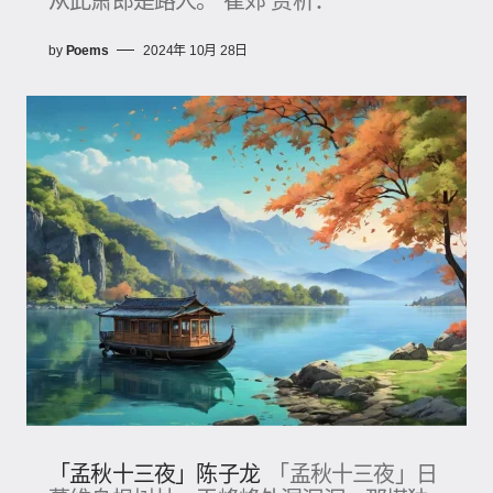
从此萧郎是路人。 崔郊 赏析：
by
Poems
2024年 10月 28日
「孟秋十三夜」陈子龙
「孟秋十三夜」日