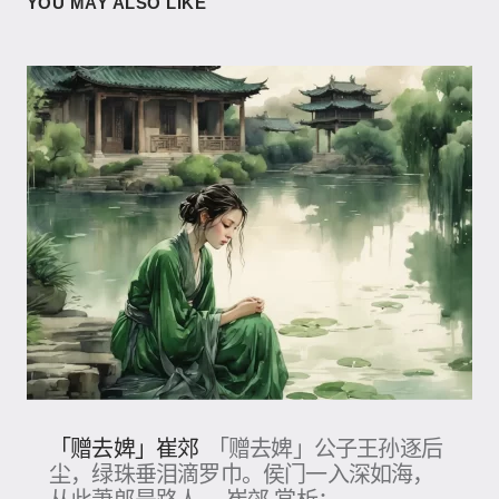
YOU MAY ALSO LIKE
「赠去婢」崔郊
「赠去婢」公子王孙逐后
尘，绿珠垂泪滴罗巾。侯门一入深如海，