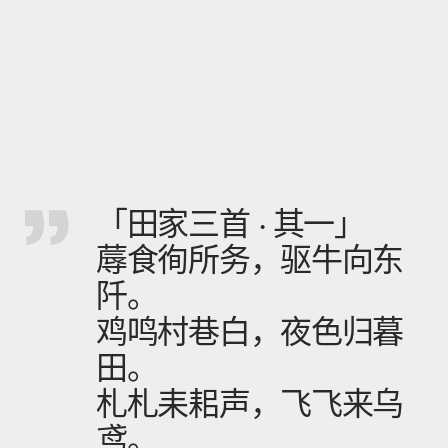
「田家三首 · 其一」
蓐食徇所务，驱牛向东
阡。
鸡鸣村巷白，夜色归暮
田。
札札耒耜声，飞飞来乌
鸢。