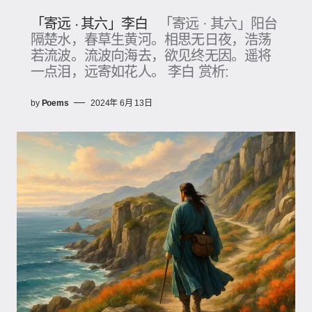
「寄远 · 其六」李白
「寄远 · 其六」阳台
隔楚水，春草生黄河。相思无日夜，浩荡
若流波。流波向海去，欲见终无因。遥将
一点泪，远寄如花人。 李白 赏析:
by
Poems
2024年 6月 13日