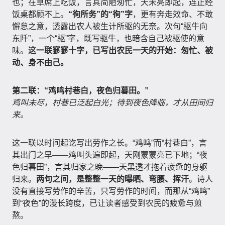
也；在草席上吃饭，言其简陋匆忙，天未亮即起，连正经
饭桌都顾不上。
“徇所务”的“徇”字
，更有奔走效命、不敢
懈怠之意，透露出农人被生计所驱的无奈。次句“驱牛向
东阡”，一个“驱”字，既写驱牛，也暗含自己被驱使的意
味。
这一联寥寥十字，已写出农民一天的开始：匆忙、被
动、身不由己。
第二联：“鸡鸣村巷白，夜色归暮田。”
鸡叫未尽，村巷已泛起白光；待到夜色降临，才从田间归
来。
这一联以时间起讫写出劳作之长。“鸡鸣”而“村巷白”，言
其出门之早——鸡叫头遍即起，天刚蒙蒙亮已下地；“夜
色归暮田”，言其归家之晚——天黑透才拖着疲惫的身躯
归来。
两句之间，是整整一天的曝晒、弯腰、挥汗
。诗人
没有直接写劳作的辛苦，只写劳作的时间，而那从“鸡鸣”
到“夜色”的漫长跨度，已让读者感受到农民的疲惫与煎
熬。