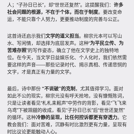
人；“子孙日已长”，却“世世还复然”。这提醒我们：
许多
社会问题的根源，不在于个体，而在于制度
。要改变命
运，不能只靠个人努力，更要推动制度的完善与公正。
这首诗还启示我们
文学的道义担当
。柳宗元本可以写山
水、写闲情，却选择为底层发声。这种“
为平民立传、为
苦难存照
”的写作姿态，确立了他在文学史上的独特地
位。在今天，当文学日益娱乐化、个人化时，我们依然需
要这样的声音——那些记录时代、揭示真相、传递悲悯的
文字，才是真正有力量的文学。
最后，诗中那份
“不说破”的克制
，尤其值得学习。面对
如此不公的现实，柳宗元没有呼天抢地，没有慷慨陈词，
只是让读者看见“札札耒耜声”中劳作的背影，看见“飞飞来
乌鸢”下被觊觎的收成，看见“子孙日已长”后“世世还复然”
的循环。这种
冷静的呈现，比任何控诉都更有穿透力
。它
教会我们：面对苦难，沉静有时比激烈更有力量，呈现有
时比议论更能触动人心。