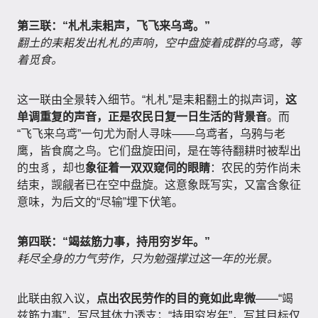
第三联：“札札耒耜声，飞飞来乌鸢。”
翻土的耒耜发出札札的声响，空中盘旋着成群的乌鸢，等
着觅食。
这一联由全景转入细节。“札札”是耒耜翻土的拟声词，
这
单调重复的声音，正是农民日复一日生活的背景音
。而
“飞飞来乌鸢”一句尤为耐人寻味——乌鸢者，乌鸦与老
鹰，皆食腐之鸟。它们盘旋田间，是在等待翻耕时被犁出
的虫豸，却也
象征着一双双窥伺的眼睛
：农民的劳作尚未
结束，觊觎者已在空中盘旋。这意象既写实，又富含象征
意味，为后文的“尽输”埋下伏笔。
第四联：“竭兹筋力事，持用穷岁年。”
耗尽全身的力气劳作，只为勉强撑过这一年的光景。
此联由叙入议，
点出农民劳作的目的竟如此卑微
——“竭
兹筋力事”，写尽其体力透支；“持用穷岁年”，写其目标仅