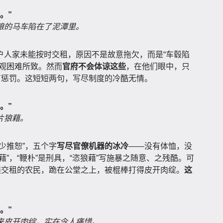
。”
粮的马车陷在了泥潭里。
户人家未能按时交租，原因不是故意拖欠，而是“车毂陷
客观困难所致。然而
官府不会体谅这些
，在他们眼中，只
有惩罚。这短短两句，写尽制度的冷酷无情。
。”
片狼藉。
少推恕”，五个字
写尽官僚机器的冰冷
——没有体恤，没
”，“鞭朴”是刑具，“恣狼藉”写施暴之随意、之残酷。可
误交租的农民，跪在公堂之上，被棍棒打得皮开肉绽。
这
。”
来皮开肉绽，实在令人痛惜。