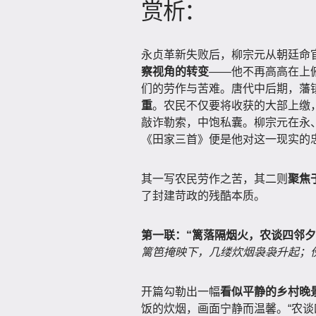
赏析：
永贞革新失败后，柳宗元从朝廷命官
察视角的转变
——他不再高高在上
们的劳作与苦难。唐代中后期，藩
重
。农民不仅要将收获的大部上缴
敲诈勒索，中饱私囊。柳宗元在永
《田家三首》便是他对这一现实的
其一写农民劳作之苦，其二则
聚焦
了封建苛政的残酷本质。
第一联：“篱落隔烟火，农谈四邻夕
篱笆掩映下，几缕炊烟袅袅升起；
开篇勾勒出一幅
看似平静的乡村晚
饭的炊烟，画面宁静而温馨。“农谈