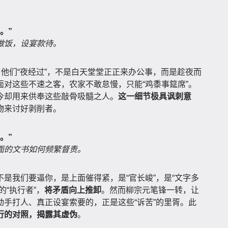
。”
做饭，设宴款待。
。他们“夜经过”，不是白天堂堂正正来办公事，而是趁夜而
面对这些不速之客，农家不敢怠慢，只能“鸡黍事筵席”。
今却用来供奉这些敲骨吸髓之人。
这一细节极具讽刺意
物来讨好剥削者。
。”
面的文书如何频繁督责。
是我们要逼你，是上面催得紧，是“官长峻”，是“文字多
“执行者”，
将矛盾向上推卸
。然而柳宗元笔锋一转，让
手打人、真正设宴索要的，正是这些“诉苦”的里胥。此
行的对照，揭露其虚伪
。