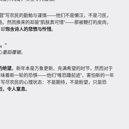
营”写农民的勤勉与谨慎——他们不是懒汉，不是刁民，
。然而换来的却是“肌肤真可惜”——那被鞭打的皮肉，
，却
饱含诗人的悲愤与怜惜
。
。”
心重蹈覆辙。
的绝望
。新年本是万象更新、充满希望的时节，然而对于
意味着新一轮的恐惧——他们“唯恐踵前迹”，害怕新的一年
，写尽农民的心理状态：不是期待，不是盼望，只是恐
强烈，令人窒息
。