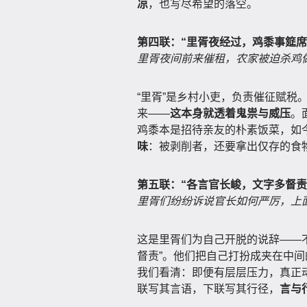
凉
，也写尽希望的落空。
第四联：“里胥夜经过，鸡黍事筵席
里胥夜间前来催租，农家被迫杀鸡
“里胥”是乡村小吏，负责催征赋税
来——
这本身就透着鬼祟与威压
。
鸡黍本是招待亲友的朴素饭菜，如
味
：被剥削者，还要拿出仅存的食
第五联：“各言官长峻，文字多督责
里胥们纷纷诉说官长如何严厉，上
这是里胥们为自己开脱的说辞——不
督责”。他们把自己打扮成夹在中间的
我们看清：即便有层层压力，真正动
联写其言语，下联写其行径，
言与