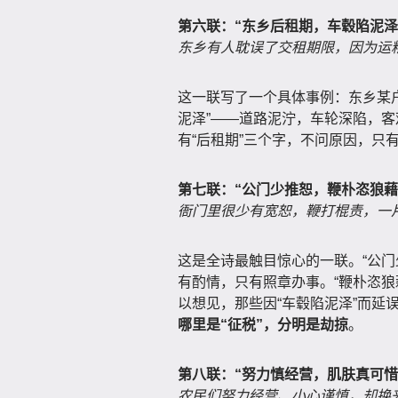
第六联：“东乡后租期，车毂陷泥泽
东乡有人耽误了交租期限，因为运
这一联写了一个具体事例：东乡某
泥泽”——道路泥泞，车轮深陷，
有“后租期”三个字，不问原因，只
第七联：“公门少推恕，鞭朴恣狼藉
衙门里很少有宽恕，鞭打棍责，一
这是全诗最触目惊心的一联。“公门
有酌情，只有照章办事。“鞭朴恣狼藉
以想见，那些因“车毂陷泥泽”而延
哪里是“征税”，分明是劫掠
。
第八联：“努力慎经营，肌肤真可惜
农民们努力经营、小心谨慎，却换