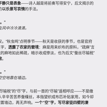
平静只是表象
——诗人越是将前奏写得安宁，后文揭示的
的
以乐景写哀情
的手法。
。”
在风中冷冷清清。
。“秋虫鸣”点明季节——秋天是收获的季节，也是官府
五字，
透露了农家的窘境
：麻是用来织布的原料，“疏麻”言
茂的麻地如此稀疏，暗示收成惨淡，也为后文“蚕丝尽输税”
敝
。
。”
空空地靠在墙边。
尽输税”的“尽”字，与前一首的“尽输”遥相呼应——不是缴
人辛辛苦苦养蚕缫丝，本指望织成布匹补贴家用，如今却
闲置墙边，再无声响。
一个“空”字，写尽家徒四壁的凄