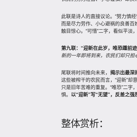
此联是诗人的直接议论。“努力慎经
而是尽力劳作、小心避祸的良善百姓
触目惊心。“可惜”二字，看似平淡
第九联：“迎新在此岁，唯恐踵前迹
新的一年即将到来，农民们却只担
尾联将时间推向未来，
揭示出最深
这些被榨干的农民而言，“迎新”却
只是旧年苦难的重复。“唯恐”二字
惧。
以“迎新”写“无望”，反差之
整体赏析：