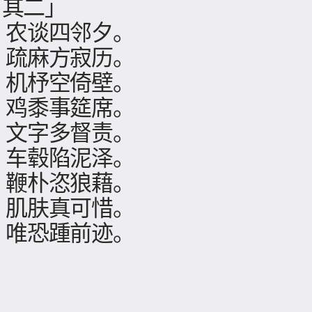
 其二」
，农谈四邻夕。
，疏麻方寂历。
，机杼空倚壁。
，鸡黍事筵席。
，文字多督责。
，车毂陷泥泽。
，鞭朴恣狼藉。
，肌肤真可惜。
，唯恐踵前迹。