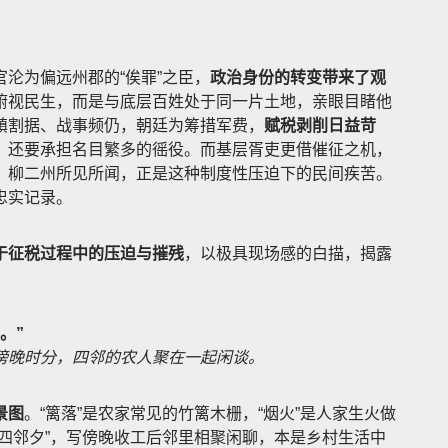
沦为偏远州郡的“俟罪”之臣，
政治身份的转变带来了观
俯视民生，而是与底层百姓处于同一片土地，亲眼目睹他
镇割据、战事频仍，朝廷为筹措军费，
赋税剥削日益苛
，还要承担名目繁多的徭役。而基层胥吏更借催征之机，
、柳二州所见所闻，正是这种制度性压迫下的民间疾苦。
忠实记录。
于征税过程中的压迫与摧残
，以极具现场感的白描，揭露
。”
傍晚时分，四邻的农人聚在一起闲谈。
景图
。“篱落”是农家常见的竹篱木栅，“烟火”是人家生火做
四邻夕”，写傍晚收工后邻里相聚闲聊，本是乡村生活中