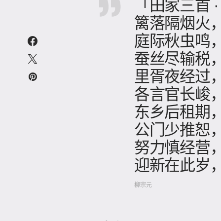
「田家三首 ·
篱落隔烟火
庭际秋虫鸣
蚕丝尽输税
里胥夜经过
各言官长峻
东乡后租期
公门少推恕
努力慎经营
迎新在此岁
柳宗元