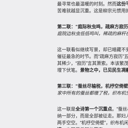
最寻常也最温暖的时刻。然而
这份
苦难就越显沉重。这是柳宗元惯用
第二联：“庭际秋虫鸣，疏麻方寂历
庭院边秋虫低低鸣叫，稀疏的麻秆
这一联看似继续写景，却已暗藏不安
催征最急的时节。而“疏麻方寂历”
其稀少，“寂历”言其萧索。本该繁
埋下伏笔。
景物之中，已见民生凋
第三联：“蚕丝尽输税，机杼空倚壁
家中所有的蚕丝都缴了税，织布机
这一联是
全诗第一个沉重点
。“蚕丝
纳一部分，而是全部被征走。那妇
两手空空。“机杼空倚壁”，织布机