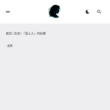
首页
/
古诗
/
「送上人」刘长卿
古诗