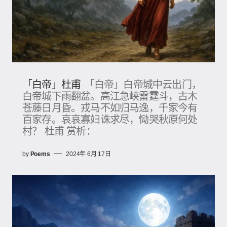
「白帝」杜甫
「白帝」白帝城中云出门，
白帝城下雨翻盆。高江急峡雷霆斗，古木
苍藤日月昏。戎马不如归马逸，千家今有
百家存。哀哀寡妇诛求尽，恸哭秋原何处
村？ 杜甫 赏析：
by
Poems
2024年 6月 17日