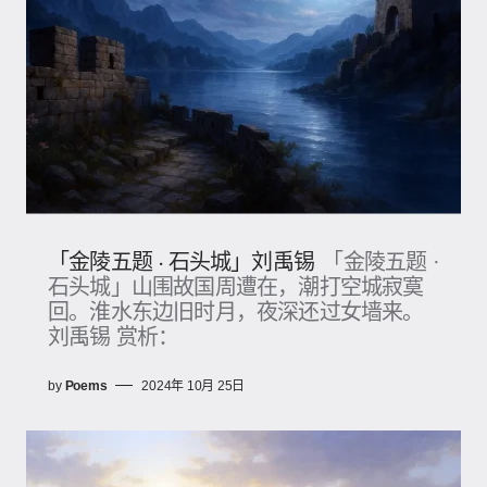
「金陵五题 · 石头城」刘禹锡
「金陵五题 ·
石头城」山围故国周遭在，潮打空城寂寞
回。淮水东边旧时月，夜深还过女墙来。
刘禹锡 赏析：
by
Poems
2024年 10月 25日