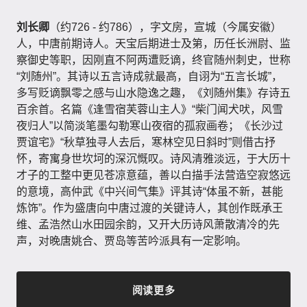
刘长卿
（约726 - 约786），字文房，宣城（今属安徽）
人，中唐前期诗人。天宝后期进士及第，历任长洲尉、监
察御史等职，因刚直不阿两遭贬谪，终官随州刺史，世称
“刘随州”。其诗以五言诗成就最高，自诩为“五言长城”，
多写贬谪飘零之感与山水隐逸之趣，《刘随州集》存诗五
百余首。名篇《逢雪宿芙蓉山主人》“柴门闻犬吠，风雪
夜归人”以简淡笔墨勾勒寒山夜宿的孤寂画卷；《长沙过
贾谊宅》“秋草独寻人去后，寒林空见日斜时”则借古抒
怀，寄寓身世坎坷的深沉慨叹。诗风清雅淡远，于大历十
才子的工整中更见苍凉意蕴，善以白描手法营造空寂悠远
的意境，高仲武《中兴间气集》评其诗“体虽不新，甚能
炼饰”。作为盛唐向中唐过渡的关键诗人，其创作既承王
维、孟浩然山水田园余韵，又开大历诗风萧散清冷的先
声，对晚唐姚合、贾岛等苦吟派具有一定影响。
阅读更多