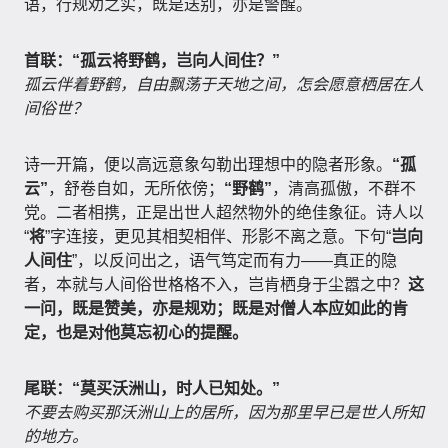
语，行规劝之实，既是送别，亦是警醒。
首联：“孤云将野鹤，岂向人间住？”
孤云伴着野鹤，自由飘荡于天地之间，怎会愿意栖居在人
间俗世？
诗一开篇，便以高远意象勾勒出理想中的隐者形象。
“孤
云”
，舒卷自如，无所依傍；
“野鹤”
，清高孤傲，不群不
党。二者相携，正是出世人超然物外的绝佳象征。诗人以
“
将
”字连接，更见其相契相伴、形影不离之意。下句“
岂向
人间住
”，以反问出之，语气笃定而有力——真正的隐
者，本就与人间俗世格格不入，岂肯栖身于尘嚣之中？
这
一问，既是赞美，亦是规劝；既是对僧人本应如此的肯
定，也是对他莫忘初心的提醒。
尾联：“莫买沃洲山，时人已知处。”
不要去购买那沃洲山上的居所，因为那里早已是世人所知
的地方。