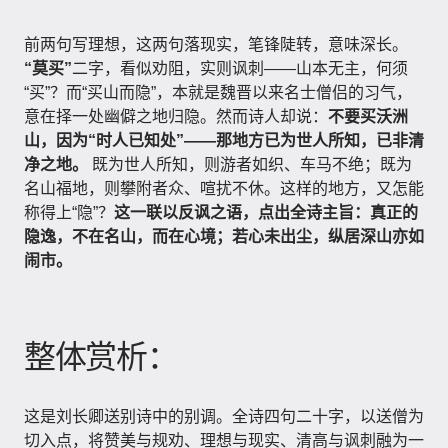
前两句写理想，这两句落现实，笔锋陡转，意味深长。
“莫买”
二字，看似劝阻，实则讽刺——山本无主，何须
“买”？而“买山而隐”，本就是魏晋以来名士僧侣的习气，
意在择一处幽僻之地归隐。然而诗人却说：
不要买沃洲
山，因为“时人已知处”——那地方已为世人所知，已非清
净之地。
既为世人所知，则游者如织、车马不绝；既为
名山福地，则攀附者众、喧扰不休。这样的地方，又怎能
称得上“隐”？
这一联以反讽之语，点出全诗主旨：真正的
隐逸，不在名山，而在心境；若心未出尘，纵居深山亦如
闹市。
整体赏析：
这是刘长卿送别诗中的别调。全诗四句二十字，以送僧为
切入点，将赞美与规劝、理想与现实、清高与讽刺融为一