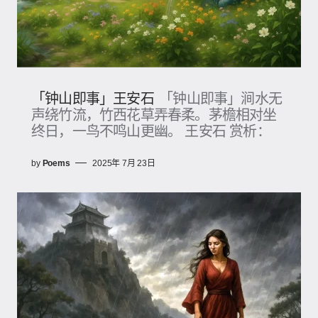
「钟山即事」王安石
「钟山即事」涧水无
声绕竹流，竹西花草弄春柔。茅檐相对坐
终日，一鸟不鸣山更幽。 王安石 赏析：
by
Poems
2025年 7月 23日