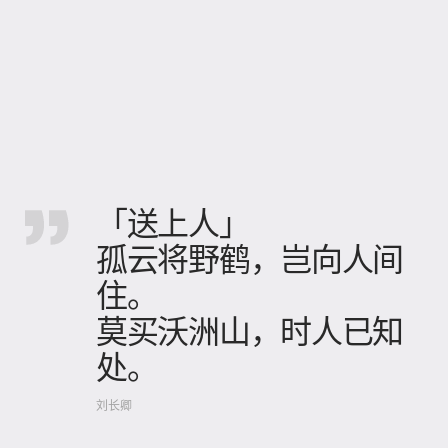
「送上人」
孤云将野鹤，岂向人间
住。
莫买沃洲山，时人已知
处。
刘长卿