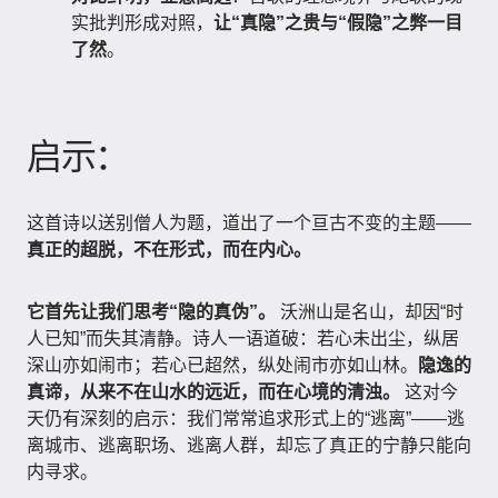
实批判形成对照，
让“真隐”之贵与“假隐”之弊一目
了然
。
启示：
这首诗以送别僧人为题，道出了一个亘古不变的主题——
真正的超脱，不在形式，而在内心。
它首先让我们思考“隐的真伪”。
沃洲山是名山，却因“时
人已知”而失其清静。诗人一语道破：若心未出尘，纵居
深山亦如闹市；若心已超然，纵处闹市亦如山林。
隐逸的
真谛，从来不在山水的远近，而在心境的清浊。
这对今
天仍有深刻的启示：我们常常追求形式上的“逃离”——逃
离城市、逃离职场、逃离人群，却忘了真正的宁静只能向
内寻求。