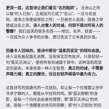
更深一层，这首诗让我们看见“名的陷阱”。
沃洲山之所
以被“时人已知”，正是因为它成了“名山”。一旦与名挂
钩，清净之地便成喧扰之所；一旦被世人追逐，隐逸之举
便成沽名之资。
诗人对僧人的劝诫，何尝不是对所有人的
警醒？
我们追求的很多东西——地位、名声、财富——
一旦成为众人争夺的对象，便已失去了它本真的价值。
而最令人回味的，是诗中那份“温柔而坚定”的规劝态度。
诗人没有板起面孔说教，没有疾言厉色批评，只是轻轻一
句“莫买沃洲山”，便将所有劝诫蕴于其中。这种温和而坚
定的姿态，本身就是一种人生智慧：
真正的劝诫，不需要
声嘶力竭；真正的醒世，往往在轻声细语中最为有力。
这首诗写的是唐代的一次送别，却让每一个在喧嚣尘世中
寻求宁静的人，都能从中找到共鸣。那“孤云野鹤”的身
影，是每一个向往自由者的理想；那“莫买沃洲山”的劝
诫，是每一个清醒者对世风的洞察；那“时人已知处”的叹