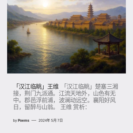
「汉江临眺」王维
「汉江临眺」楚塞三湘
接，荆门九派通。江流天地外，山色有无
中。郡邑浮前浦，波澜动远空。襄阳好风
日，留醉与山翁。 王维 赏析：
by
Poems
2024年 5月 7日