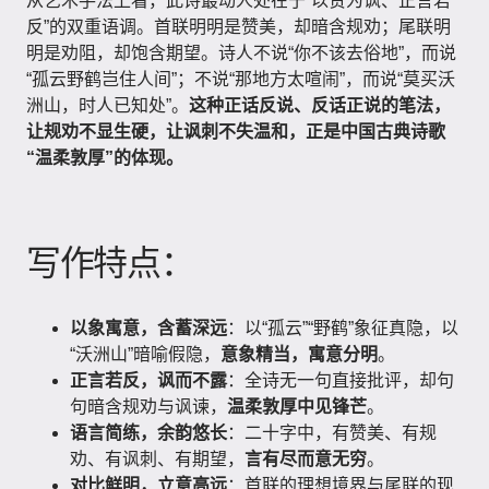
从艺术手法上看，此诗最动人处在于“以赞为讽、正言若
反”的双重语调。首联明明是赞美，却暗含规劝；尾联明
明是劝阻，却饱含期望。诗人不说“你不该去俗地”，而说
“孤云野鹤岂住人间”；不说“那地方太喧闹”，而说“莫买沃
洲山，时人已知处”。
这种正话反说、反话正说的笔法，
让规劝不显生硬，让讽刺不失温和，正是中国古典诗歌
“温柔敦厚”的体现。
写作特点：
以象寓意，含蓄深远
：以“孤云”“野鹤”象征真隐，以
“沃洲山”暗喻假隐，
意象精当，寓意分明
。
正言若反，讽而不露
：全诗无一句直接批评，却句
句暗含规劝与讽谏，
温柔敦厚中见锋芒
。
语言简练，余韵悠长
：二十字中，有赞美、有规
劝、有讽刺、有期望，
言有尽而意无穷
。
对比鲜明，立意高远
：首联的理想境界与尾联的现