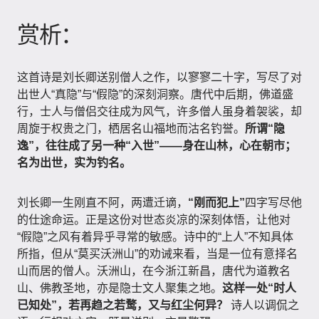
赏析：
这首诗是刘长卿送别僧人之作，以寥寥二十字，写尽了对
出世人“真隐”与“假隐”的深刻洞察。唐代中后期，佛道盛
行，士人与僧侣交往成为风气，许多僧人虽身着袈裟，却
周旋于权贵之门，栖居名山福地而沽名钓誉。
所谓“隐
逸”，往往成了另一种“入世”——身在山林，心在朝市；
名为出世，实为钓名。
刘长卿一生刚直不阿，两遭迁谪，
“刚而犯上”
四字写尽他
的仕途命运。正是这份对世态炎凉的深刻体悟，让他对
“假隐”之风有着异乎寻常的敏感。诗中的“上人”不知具体
所指，但从“莫买沃洲山”的劝诫来看，当是一位有意择名
山而居的僧人。沃洲山，在今浙江新昌，唐代为道教名
山、佛教圣地，亦是隐士文人聚集之地。
这样一处“时人
已知处”，若再趋之若鹜，又与红尘何异？
诗人以调侃之