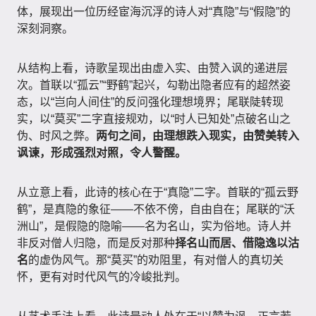
体，展现出一位历经宦海沉浮的诗人对“真隐”与“假隐”的
深刻洞察。
从结构上看，诗歌呈现出由虚入实、由赞入讽的递进层
次。首联以“孤云”“野鹤”起兴，勾勒出隐者应有的超然姿
态，以“岂向人间住”的反问强化理想境界；尾联陡转现
实，以“莫买”二字直接规劝，以“时人已知处”点破名山之
伪、时风之弊。
两句之间，由理想跌入现实，由赞美转入
讽谏，形成强烈对照，令人警醒。
从立意上看，此诗的核心在于“真隐”二字。首联的“孤云野
鹤”，是真隐的象征——不依不傍，自由自在；尾联的“沃
洲山”，是假隐的隐喻——名为名山，实为俗地。诗人并
非反对僧人归隐，而是反对那种
择名山而居、借隐逸以沽
名
的虚伪风气。那“莫买”的劝阻里，有对僧人的真切关
怀，更有对时代风气的冷峻批判。