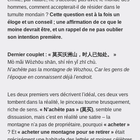
hommes, comment accepterait-il de résider dans le
tumulte mondain ?
Cette question est à la fois un
éloge et un conseil ; une affirmation de ce que le
moine devrait être, et un rappel de ne pas oublier
son intention première.
Dernier couplet : « 莫买沃洲山，时人已知处。 »
Mò mǎi Wòzhōu shān, shí rén yǐ zhī chù.
N'achète pas la montagne de Wozhou, Car les gens de
l'époque en connaissent déjà l'endroit.
Les deux premiers vers décrivent l'idéal, ces deux vers
tombent dans la réalité, le pinceau tourne brusquement,
riche de sens.
« N'achète pas » (莫买)
, semble une
dissuasion, mais c'est en réalité une satire – la
montagne n'a pas de propriétaire, pourquoi
« acheter »
? Et
« acheter une montagne pour se retirer »
était
précisément une habitude des lettrés et moines célèbres