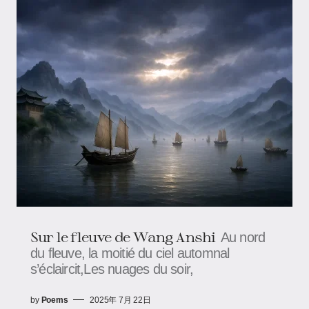
Sur le fleuve​​ ​​de Wang Anshi
Au nord
du fleuve, la moitié du ciel automnal
s’éclaircit,Les nuages du soir,
by
Poems
2025年 7月 22日