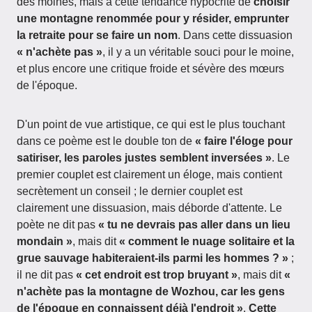
des moines, mais à cette tendance hypocrite de
choisir
une montagne renommée pour y résider, emprunter
la retraite pour se faire un nom
. Dans cette dissuasion
« n'achète pas »
, il y a un véritable souci pour le moine,
et plus encore une critique froide et sévère des mœurs
de l'époque.
D'un point de vue artistique, ce qui est le plus touchant
dans ce poème est le double ton de
« faire l'éloge pour
satiriser, les paroles justes semblent inversées »
. Le
premier couplet est clairement un éloge, mais contient
secrètement un conseil ; le dernier couplet est
clairement une dissuasion, mais déborde d'attente. Le
poète ne dit pas
« tu ne devrais pas aller dans un lieu
mondain »
, mais dit
« comment le nuage solitaire et la
grue sauvage habiteraient-ils parmi les hommes ? »
;
il ne dit pas
« cet endroit est trop bruyant »
, mais dit
«
n'achète pas la montagne de Wozhou, car les gens
de l'époque en connaissent déjà l'endroit »
.
Cette