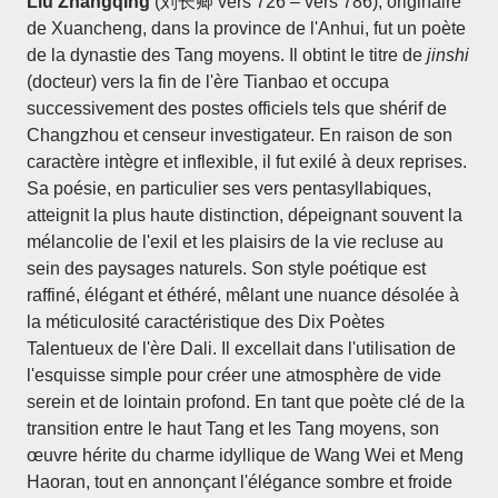
Liu Zhangqing
(刘长卿 vers 726 – vers 786), originaire
de Xuancheng, dans la province de l'Anhui, fut un poète
de la dynastie des Tang moyens. Il obtint le titre de
jinshi
(docteur) vers la fin de l'ère Tianbao et occupa
successivement des postes officiels tels que shérif de
Changzhou et censeur investigateur. En raison de son
caractère intègre et inflexible, il fut exilé à deux reprises.
Sa poésie, en particulier ses vers pentasyllabiques,
atteignit la plus haute distinction, dépeignant souvent la
mélancolie de l'exil et les plaisirs de la vie recluse au
sein des paysages naturels. Son style poétique est
raffiné, élégant et éthéré, mêlant une nuance désolée à
la méticulosité caractéristique des Dix Poètes
Talentueux de l'ère Dali. Il excellait dans l'utilisation de
l'esquisse simple pour créer une atmosphère de vide
serein et de lointain profond. En tant que poète clé de la
transition entre le haut Tang et les Tang moyens, son
œuvre hérite du charme idyllique de Wang Wei et Meng
Haoran, tout en annonçant l'élégance sombre et froide