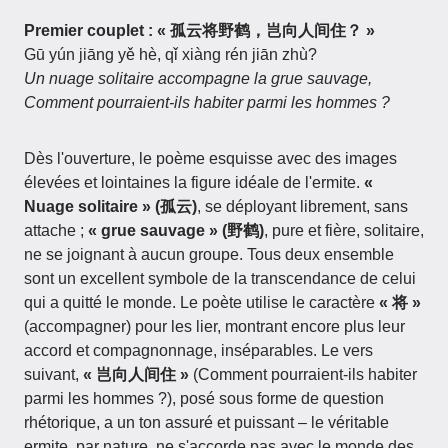
Premier couplet : « 孤云将野鹤，岂向人间住？ »
Gū yún jiāng yě hè, qǐ xiàng rén jiān zhù?
Un nuage solitaire accompagne la grue sauvage,
Comment pourraient-ils habiter parmi les hommes ?
Dès l'ouverture, le poème esquisse avec des images
élevées et lointaines la figure idéale de l'ermite.
«
Nuage solitaire » (孤云)
, se déployant librement, sans
attache ;
« grue sauvage » (野鹤)
, pure et fière, solitaire,
ne se joignant à aucun groupe. Tous deux ensemble
sont un excellent symbole de la transcendance de celui
qui a quitté le monde. Le poète utilise le caractère
« 将 »
(accompagner) pour les lier, montrant encore plus leur
accord et compagnonnage, inséparables. Le vers
suivant,
« 岂向人间住 »
(Comment pourraient-ils habiter
parmi les hommes ?), posé sous forme de question
rhétorique, a un ton assuré et puissant – le véritable
ermite, par nature, ne s'accorde pas avec le monde des