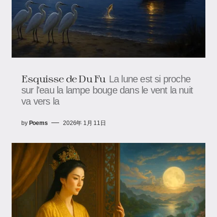
Esquisse de Du Fu
La lune est si proche
sur l'eau la lampe bouge dans le vent la nuit
va vers la
by
Poems
2026年 1月 11日