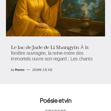
Le lac de Jade de Li Shangyin
À la
fenêtre ouvragée, la reine-mère des
immortels ouvre son regard ; Les chants
by
Poems
2026年 2月 4日
Poésie et vin
中国古诗与成语