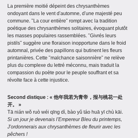
La première moitié dépeint des chrysanthèmes
ondoyant dans le vent d'automne, d'une majesté peu
commune. "La cour entière" rompt avec la tradition
poétique des chrysanthèmes solitaires, évoquant plutôt
les masses populaires rassemblées. "Givrés leurs
pistils" suggère une floraison inopportune dans le froid
automnal, privée des papillons qui butinent les fleurs
printanières. Cette "malchance saisonnière" ne relève
plus du complexe du lettré méconnu, mais traduit la
compassion du poète pour le peuple souffrant et sa
révolte face à cette injustice.
Second distique :
« 他年我若为青帝，报与桃花一处
开。 »
Tā nián wǒ ruò wéi qīng dì, bào yǔ táo huā yī chù kāi.
Si un jour je devenais l'Empereur Bleu du printemps,
J'ordonnerais aux chrysanthèmes de fleurir avec les
pêchers !