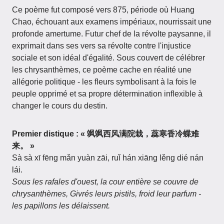
Ce poème fut composé vers 875, période où Huang
Chao, échouant aux examens impériaux, nourrissait une
profonde amertume. Futur chef de la révolte paysanne, il
exprimait dans ses vers sa révolte contre l'injustice
sociale et son idéal d'égalité. Sous couvert de célébrer
les chrysanthèmes, ce poème cache en réalité une
allégorie politique - les fleurs symbolisant à la fois le
peuple opprimé et sa propre détermination inflexible à
changer le cours du destin.
Premier distique :
« 飒飒西风满院栽，蕊寒香冷蝶难
来。 »
Sà sà xī fēng mǎn yuàn zāi, ruǐ hán xiāng lěng dié nán
lái.
Sous les rafales d'ouest, la cour entière se couvre de
chrysanthèmes, Givrés leurs pistils, froid leur parfum -
les papillons les délaissent.