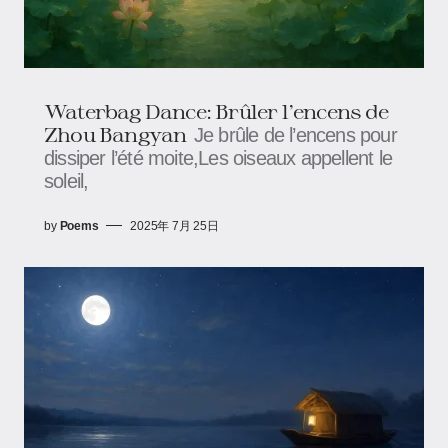
Waterbag Dance: Brûler l’encens​ de
Zhou Bangyan
Je brûle de l’encens pour
dissiper l’été moite,Les oiseaux appellent le
soleil,
by
Poems
2025年 7月 25日