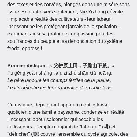
des taxes et des corvées, plongés dans une misère sans
issue. En quatre vers seulement, Nie Yizhong dévoile
l'implacable réalité des cultivateurs - leur labeur
incessant ne les protégeant jamais de la spoliation -,
exprimant ainsi sa profonde compassion pour les
souffrances du peuple et sa dénonciation du système
féodal oppressif.
Premier distique : « 父耕原上田，子劚山下荒。»
Fù gēng yuán shàng tián, zi zhú shān xià huāng.
Le père laboure les champs fertiles de la plaine,
Le fils défriche les terres ingrates des contreforts.
Ce distique, dépeignant apparemment le travail
quotidien d'une famille paysanne, condense en réalité
l'incessant labeur saisonnier qui accable les
cultivateurs. L'emploi conjoint de "labourer" (耕) et
"défricher" (劚) couvre l'ensemble du cycle agricole, des