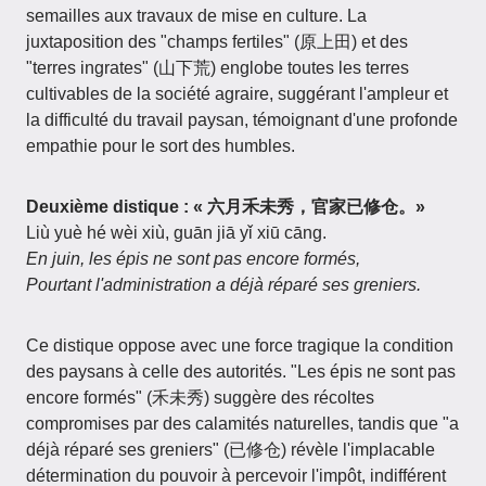
semailles aux travaux de mise en culture. La
juxtaposition des "champs fertiles" (原上田) et des
"terres ingrates" (山下荒) englobe toutes les terres
cultivables de la société agraire, suggérant l'ampleur et
la difficulté du travail paysan, témoignant d'une profonde
empathie pour le sort des humbles.
Deuxième distique : « 六月禾未秀，官家已修仓。»
Liù yuè hé wèi xiù, guān jiā yǐ xiū cāng.
En juin, les épis ne sont pas encore formés,
Pourtant l'administration a déjà réparé ses greniers.
Ce distique oppose avec une force tragique la condition
des paysans à celle des autorités. "Les épis ne sont pas
encore formés" (禾未秀) suggère des récoltes
compromises par des calamités naturelles, tandis que "a
déjà réparé ses greniers" (已修仓) révèle l'implacable
détermination du pouvoir à percevoir l'impôt, indifférent