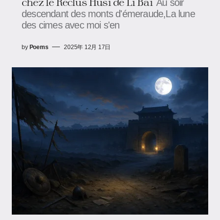
chez le Reclus Husi de Li Bai
Au soir
descendant des monts d'émeraude,La lune
des cimes avec moi s'en
by
Poems
2025年 12月 17日