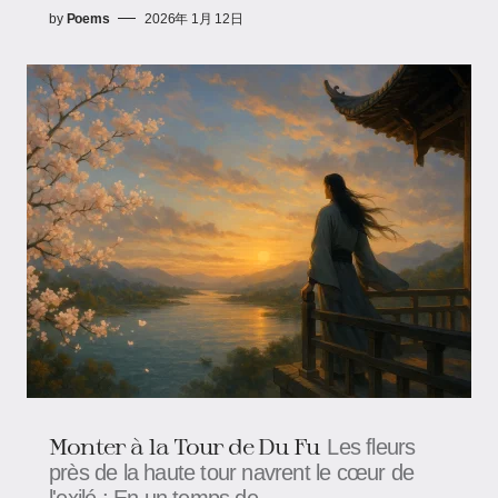
by
Poems
2026年 1月 12日
Monter à la Tour de Du Fu
Les fleurs
près de la haute tour navrent le cœur de
l'exilé ; En un temps de