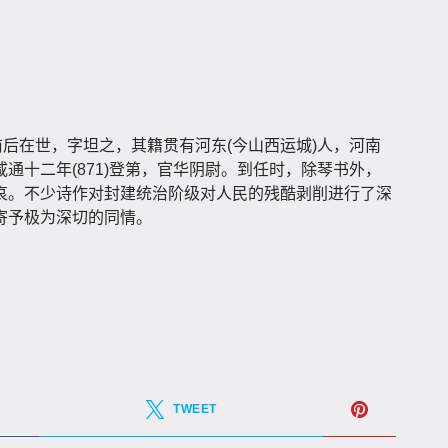
前后在世，字坦之，其籍贯有河东(今山西运城)人，河南
通十二年(871)登第，官华阴尉。到任时，除琴书外，
哀。不少诗作对封建统治阶级对人民的残酷剥削进行了深
寄予极为深切的同情。
TWEET