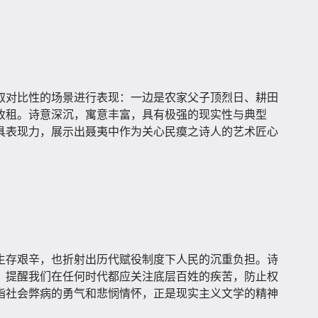
取对比性的场景进行表现：一边是农家父子顶烈日、耕田
收租。诗意深沉，寓意丰富，具有极强的现实性与典型
具表现力，展示出聂夷中作为关心民瘼之诗人的艺术匠心
生存艰辛，也折射出历代赋役制度下人民的沉重负担。诗
，提醒我们在任何时代都应关注底层百姓的疾苦，防止权
指社会弊病的勇气和悲悯情怀，正是现实主义文学的精神