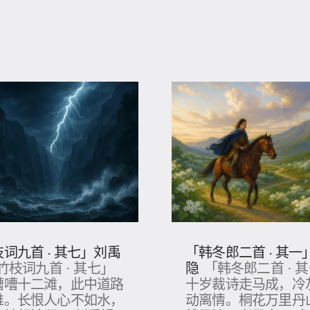
词九首 · 其七」刘禹
「韩冬郎二首 · 其一
隐
竹枝词九首 · 其七」
「韩冬郎二首 · 
嘈嘈十二滩，此中道路
十岁裁诗走马成，冷
难。长恨人心不如水，
动离情。桐花万里丹