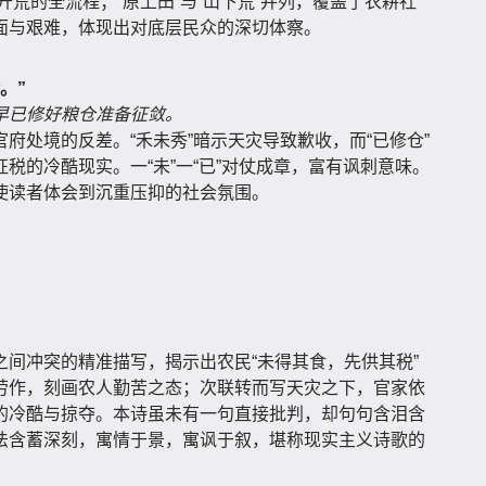
到开荒的全流程；“原上田”与“山下荒”并列，覆盖了农耕社
面与艰难，体现出对底层民众的深切体察。
。”
早已修好粮仓准备征敛。
府处境的反差。“禾未秀”暗示天灾导致歉收，而“已修仓”
税的冷酷现实。一“未”一“已”对仗成章，富有讽刺意味。
使读者体会到沉重压抑的社会氛围。
间冲突的精准描写，揭示出农民“未得其食，先供其税”
劳作，刻画农人勤苦之态；次联转而写天灾之下，官家依
的冷酷与掠夺。本诗虽未有一句直接批判，却句句含泪含
法含蓄深刻，寓情于景，寓讽于叙，堪称现实主义诗歌的