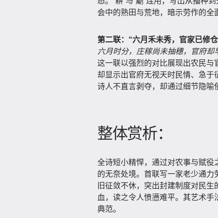
态。“耕”与“劚”连用，写出从播种
会中的熟田与荒地，暗示劳作的全
第二联：“六月禾未秀，官家已修仓
六月时分，庄稼尚未抽穗，官府却
这一联以强烈的对比展现出农民与官
却显示出官府无视天时民情、急于征
诗人不直言剥夺，却通过细节隐喻
整体赏析：
全诗短小精悍，通过对农事与赋役之
的无奈处境。首联写一家老少通力
旧征敛不休，突出封建制度对民生
血，读之令人愤懑难平。其艺术手
典范。