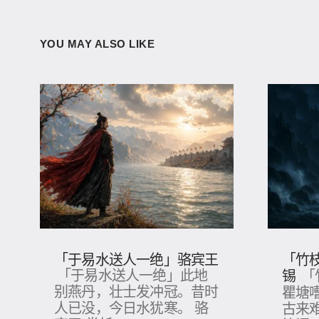
YOU MAY ALSO LIKE
「于易水送人一绝」骆宾王
「竹枝
锡
「于易水送人一绝」此地
「
别燕丹，壮士发冲冠​。昔时
瞿塘
人已没​，今日水犹寒。 骆
古来