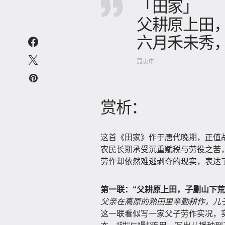
「田家」
父耕原上田
六月禾未秀
聂夷中
赏析：
这首《田家》作于唐代晚期，正值
农民长期承受沉重赋税与劳役之苦
劳作却依然难逃剥夺的现实，表达
第一联：“父耕原上田，子劚山下荒
父亲在高原的熟田里辛勤耕作，儿
这一联看似写一家父子劳作实况，