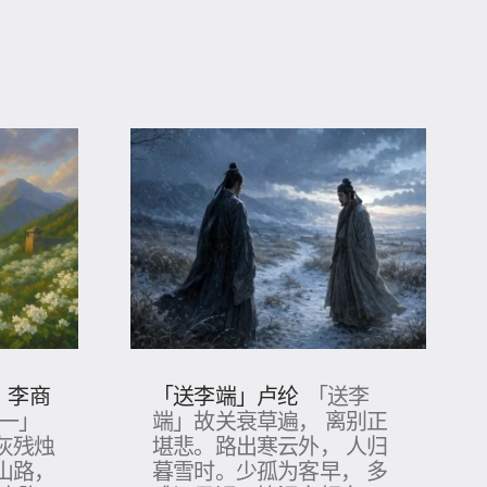
」李商
「送李端」卢纶
「送李
其一」
端」故关衰草遍， 离别正
灰残烛
堪悲。路出寒云外， 人归
山路，
暮雪时。少孤为客早， 多