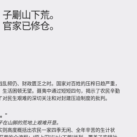
，子劚山下荒。
，官家已修仓。
战乱频仍、财政匮乏之时。国家对百姓的压榨日趋严重，
，生活困顿无望。聂夷中通过短短四句，揭示了农民辛勤
了对民生艰难的深切关注和对封建压迫制度的批判。
。”
子在山脚的荒地上艰难开垦。
实则高度概括出农民一家四季无闲、全年辛苦的生计状