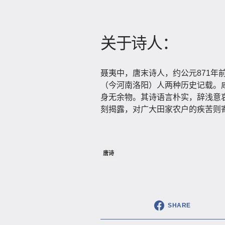
关于诗人：
聂夷中，唐末诗人，约公元871年
（今河南洛阳）人两种历史记载。咸
身无余物。其诗语言朴实，辞浅意
刻揭露，对广大田家农户的疾苦则
唐诗
SHARE