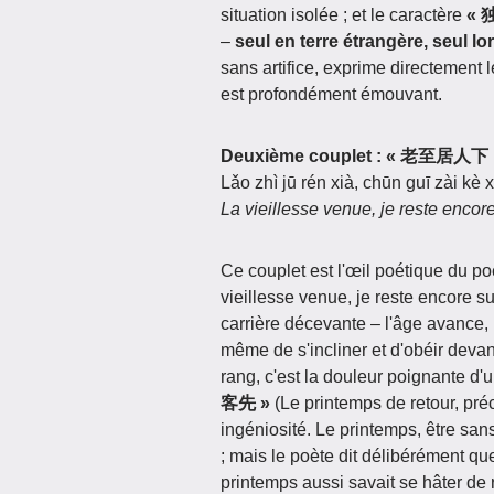
situation isolée ; et le caractère
« 
–
seul en terre étrangère, seul lor
sans artifice, exprime directement le
est profondément émouvant.
Deuxième couplet : « 老至
Lǎo zhì jū rén xià, chūn guī zài kè x
La vieillesse venue, je reste encore
Ce couplet est l'œil poétique du po
vieillesse venue, je reste encore 
carrière décevante – l'âge avance,
même de s'incliner et d'obéir devan
rang, c'est la douleur poignante d'un
客先 »
(Le printemps de retour, pré
ingéniosité. Le printemps, être san
; mais le poète dit délibérément qu
printemps aussi savait se hâter de re