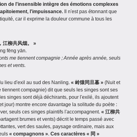
ion de l'insensible intègre des émotions complexes
o-apitoiement, l'impuissance.
Il n'est pas étonnant que
ntiquité, car il exprime la douleur commune à tous les
同旦暮，江柳共风烟。 »
òng fēng yān.
 monts me tiennent compagnie ; Année après année, seuls
es et vents.
u lieu d'exil au sud des Nanling.
« 岭猿同旦暮 »
(Nuit et
e tiennent compagnie) dit que seuls les singes sont ses
es singes sont déjà déchirants, pour l'exilé, ils ajoutent
 et jour) montre encore davantage la solitude du poète :
hiver, seuls ces singes plaintifs l'accompagnent.
« 江柳共
partagent brumes et vents) décrit le temps passé avec
ottantes, vert des saules, paysage ordinaire, mais aux
seuls
« compagnons »
.
Ces caractères « 同 »