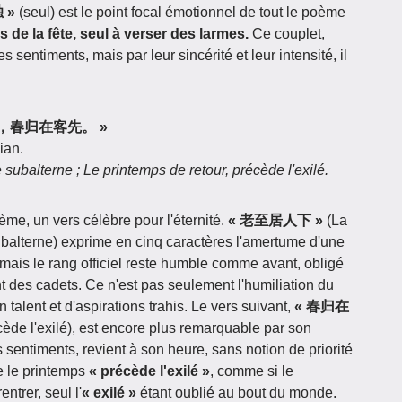
独 »
(seul) est le point focal émotionnel de tout le poème
s de la fête, seul à verser des larmes.
Ce couplet,
s sentiments, mais par leur sincérité et leur intensité, il
居人下，春归在客先。 »
iān.
 subalterne ; Le printemps de retour, précède l'exilé.
ème, un vers célèbre pour l'éternité.
« 老至居人下 »
(La
subalterne) exprime en cinq caractères l'amertume d'une
 mais le rang officiel reste humble comme avant, obligé
t des cadets. Ce n'est pas seulement l'humiliation du
 talent et d'aspirations trahis. Le vers suivant,
« 春归在
cède l'exilé), est encore plus remarquable par son
s sentiments, revient à son heure, sans notion de priorité
e le printemps
« précède l'exilé »
, comme si le
ntrer, seul l'
« exilé »
étant oublié au bout du monde.