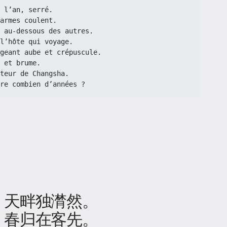
de l’an, serré.
armes coulent.
er au-dessous des autres.
l’hôte qui voyage.
rtageant aube et crépuscule.
 et brume.
epteur de Changsha.
re combien d’années ?
，天畔独潸然。
，春归在客先。