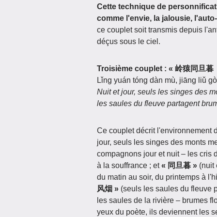
Cette technique de personnificat
comme l'envie, la jalousie, l'aut
ce couplet soit transmis depuis l'a
déçus sous le ciel.
Troisième couplet : « 岭猿
Lǐng yuán tóng dàn mù, jiāng liǔ g
Nuit et jour, seuls les singes des
les saules du fleuve partagent brum
Ce couplet décrit l'environnement d
jour, seuls les singes des monts m
compagnons jour et nuit – les cris d
à la souffrance ; et
« 同旦暮 »
(nuit
du matin au soir, du printemps à l'
风烟 »
(seuls les saules du fleuve 
les saules de la rivière – brumes fl
yeux du poète, ils deviennent les 