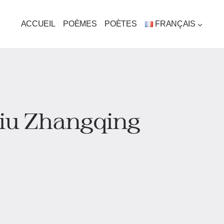
ACCUEIL
POÈMES
POÈTES
FRANÇAIS
 Liu Zhangqing