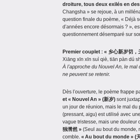
droiture, tous deux exilés en des
Changsha » se rejoue, à un milléna
question finale du poème, « Déjà
d'années encore désormais ? », est 
questionnement désemparé sur son
Premier couplet : « 乡心新岁
Xiāng xīn xīn suì qiè, tiān pàn dú s
À l'approche du Nouvel An, le mal 
ne peuvent se retenir.
Dès l'ouverture, le poème frappe p
et « Nouvel An » (新岁)
sont juxtap
un jour de réunion, mais le mal du
(pressant, aigu) est utilisé avec un
vague tristesse, mais une douleur 
独潸然 »
(Seul au bout du monde, m
comble.
« Au bout du monde » (