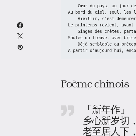
    Cœur du pays, au jour 
Au bord du ciel, seul, les l
    Vieillir, c’est demeur
Le printemps revient, avant 
    Singes des crêtes, pa
Saules du fleuve, avec brise
    Déjà semblable au préc
À partir d’aujourd’hui, enco
Poème chinois
「新年作」
乡心新岁切
老至居人下