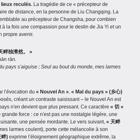
 lieux reculés.
La tragédie de ce « précepteur de
ire de distance, en la personne de Liu Changqing. La
 semblable au précepteur de Changsha, pour combien
à la fois une compassion pour le destin de Jia Yi et un
 propre avenir.
切，天畔独潸然。 »
hān rán.
du pays s'aiguise ; Seul au bout du monde, mes larmes
ar l'évocation du
« Nouvel An »
.
« Mal du pays » (乡心)
osés, créant un contraste saisissant – le Nouvel An est
 pays n'en devient que plus pressant. Ce caractère
« 切 »
e grande force : ce n'est pas une nostalgie légère, une
cuisante, une pensée mordante. Le vers suivant,
« 天畔
es larmes coulent), porte cette mélancolie à son
天畔)
exprime l'éloignement géographique extrême, la