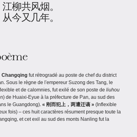
，江柳共风烟。
，从今又几年。
 poème
u Changqing
fut rétrogradé au poste de chef du district
an. Sous le règne de l'empereur Suzong des Tang, le
flexible et de calomnies, fut exilé de son poste de
liuhou
on) de Huaixi-Eyue à la préfecture de Pan, au sud des
ans le Guangdong).
« 刚而犯上，两遭迁谪 »
(Inflexible
deux fois) – ces huit caractères résument presque toute la
ngqing, et cet exil au sud des monts Nanling fut la
.