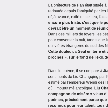
La préfecture de Pan était située à
redoutée depuis l'antiquité par les
déjà avancé, exilé en ce lieu, l'ac
encore plus triste, c'est que le 
devrait être un moment de réunio
Dans des milliers de foyers, les pé
pour converser la nuit, tandis que
et rivières étrangères du sud des Na
Cette douleur, « Seul en terre ét
proches », sur le fond de l'exil, d
Dans le poème, il se compare à Jia 
sentiments de Liu Changqing par l'é
estimé par l'empereur Wendi des Ha
où il mourut mélancolique.
Liu Cha
compagnon de misère » vieux d'u
poèmes, précisément parce que l
reconnus pour leur talent, tous d