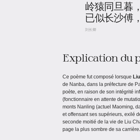
岭猿同旦暮
已似长沙傅
刘长卿
Explication du
Ce poème fut composé lorsque
Li
de Nanba, dans la préfecture de P
poète, en raison de son intégrité in
(fonctionnaire en attente de mutati
monts Nanling (actuel Maoming, d
et offensant ses supérieurs, exilé 
seconde moitié de la vie de Liu Cha
page la plus sombre de sa carrière