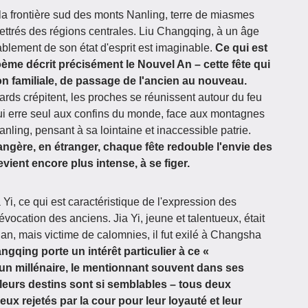
 la frontière sud des monts Nanling, terre de miasmes
 lettrés des régions centrales. Liu Changqing, à un âge
cablement de son état d'esprit est imaginable.
Ce qui est
poème décrit précisément le Nouvel An – cette fête qui
n familiale, de passage de l'ancien au nouveau.
tards crépitent, les proches se réunissent autour du feu
 lui erre seul aux confins du monde, face aux montagnes
nling, pensant à sa lointaine et inaccessible patrie.
rangère, en étranger, chaque fête redouble l'envie des
evient encore plus intense, à se figer.
Yi, ce qui est caractéristique de l'expression des
vocation des anciens. Jia Yi, jeune et talentueux, était
n, mais victime de calomnies, il fut exilé à Changsha
ngqing porte un intérêt particulier à ce «
n millénaire, le mentionnant souvent dans ses
eurs destins sont si semblables – tous deux
eux rejetés par la cour pour leur loyauté et leur