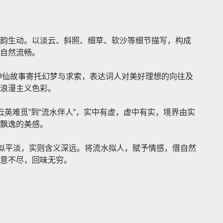
韵生动。以淡云、斜照、细草、软沙等细节描写，构成
自然流畅。
，用神仙故事寄托幻梦与求索，表达词人对美好理想的向往及
浪漫主义色彩。
从“云英难觅”到“流水伴人”，实中有虚，虚中有实，境界由实
飘逸的美感。
看似平淡，实则含义深远。将流水拟人，赋予情感，借自然
意不尽，回味无穷。