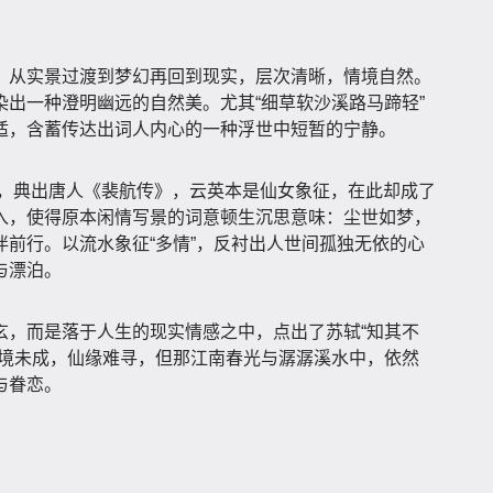
，从实景过渡到梦幻再回到现实，层次清晰，情境自然。
出一种澄明幽远的自然美。尤其“细草软沙溪路马蹄轻”
适，含蓄传达出词人内心的一种浮世中短暂的宁静。
村”，典出唐人《裴航传》，云英本是仙女象征，在此却成了
入，使得原本闲情写景的词意顿生沉思意味：尘世如梦，
前行。以流水象征“多情”，反衬出人世间孤独无依的心
与漂泊。
玄，而是落于人生的现实情感之中，点出了苏轼“知其不
梦境未成，仙缘难寻，但那江南春光与潺潺溪水中，依然
与眷恋。