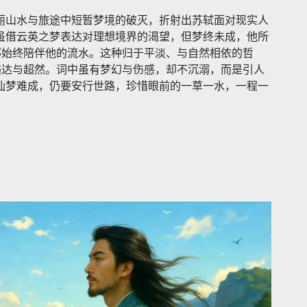
丽山水与旅途中短暂梦境的破灭，折射出苏轼面对现实人
虽借云英之梦表达对理想境界的渴望，但梦终未成，他所
那始终陪伴他的流水。这种归于平淡、与自然相依的哲
豁达与超然。词中虽有梦幻与伤感，却不沉溺，而是引人
仙梦难成，仍要安行世路，珍惜眼前的一草一水，一程一