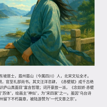
子瞻，号东坡居士，眉州眉山（今属四川）人，北宋文坛全才。
朝，官至礼部尚书。其文汪洋恣肆，《赤壁赋》成千古绝
识庐山真面目"富含哲理；词开豪放一派，《念奴娇·赤壁
"苏体"，绘画主"神似"，为"宋四家"之一。虽因"乌台诗
州留下不朽篇章，被陆游赞为"一代文章之宗"。