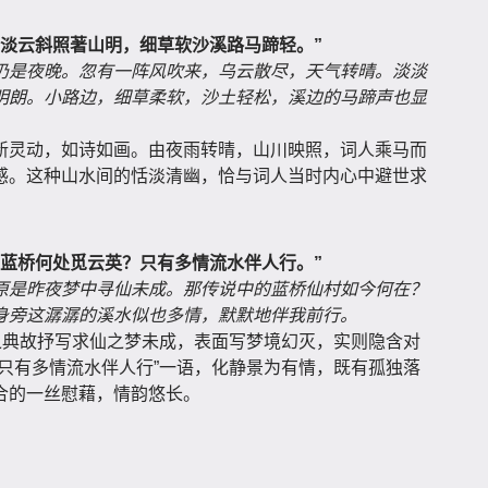
。淡云斜照著山明，细草软沙溪路马蹄轻。”
仍是夜晚。忽有一阵风吹来，乌云散尽，天气转晴。淡淡
明朗。小路边，细草柔软，沙土轻松，溪边的马蹄声也显
新灵动，如诗如画。由夜雨转晴，山川映照，词人乘马而
感。这种山水间的恬淡清幽，恰与词人当时内心中避世求
。蓝桥何处觅云英？只有多情流水伴人行。”
原是昨夜梦中寻仙未成。那传说中的蓝桥仙村如今何在？
身旁这潺潺的溪水似也多情，默默地伴我前行。
之典故抒写求仙之梦未成，表面写梦境幻灭，实则隐含对
只有多情流水伴人行”一语，化静景为有情，既有孤独落
合的一丝慰藉，情韵悠长。