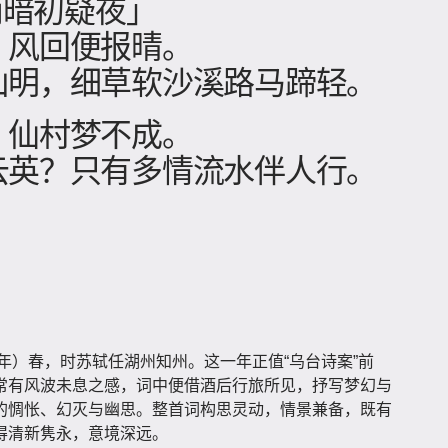
 雨暗初疑夜」
，风回便报晴。
山明，细草软沙溪路马蹄轻。
，仙村梦不成。
云英？只有多情流水伴人行。
二年）春，时苏轼任湖州知州。这一年正值“乌台诗案”前
常有风波未息之感，词中便借酒后行旅所见，抒写梦幻与
的惆怅、幻灭与幽思。整首词构思灵动，情景兼备，既有
得清新隽永，意境深远。