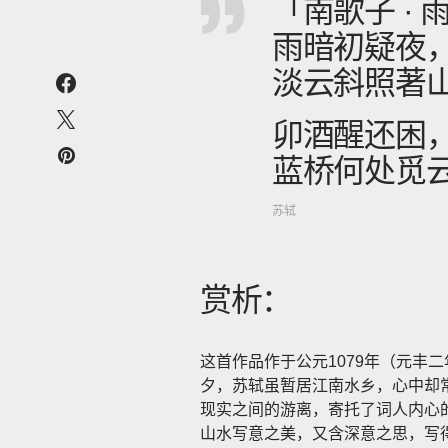
「南歌子 ·
雨暗初疑夜
淡云斜照著
卯酒醒还困
蓝桥何处觅
苏轼
赏析：
这首作品作于公元1079年（元丰
夕，苏轼虽暂居江南水乡，心中却
现实之间的游离，寄托了词人内心
山水写意之美，又含深意之思，写