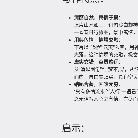
清丽自然，寓情于景
：
上片山水如画，词句浅白却神
一幅春日行旅图，景中寓情，
用典传情，情境交融
：
下片以“蓝桥”“云英”入典
失落。这种情境的交融，极富
虚实交错，空灵悠远
：
从“酒醒困倦”到“梦不成”，
而虚，再由虚归实，具有空灵
结尾含蓄，回味无穷
：
“只有多情流水伴人行”一语
之无语写人心之有情，言尽而
启示：