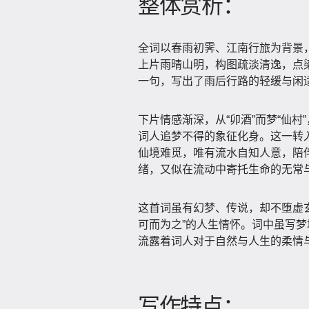
整体赏析：
全词以春雨初霁、江南行旅为背景
上片雨晴山明，构图疏淡清逸，点染
一句，写出了雨后行路的轻缓与闲
下片情感渐深，从“卯酒”而梦“仙
词人追梦不得的象征化身。这一转
仙境难觅，唯有流水自知人意，陪伴
绪，又似在流动中寄托生命的无常
这首词虽有幻梦、传说，却不堕虚
可而为之”的人生情怀。词中虽写
流露着词人对于自然与人生的柔情
写作特点：