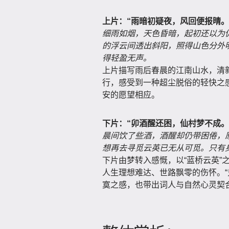
上片：“雨暗初疑夜，风回便报晴
细雨如烟，天色昏暗，起初还以为
的浮云间透出斜阳，照得山色分外
得轻盈无声。
上片描写雨后春晨的江南山水，清
行，感受到一种超尘脱俗的轻快之
安的愿望相应。
下片：“卯酒醒还困，仙村梦不成
晨间饮了些酒，酒醒却仍带困倦，
想再去寻觅云英已无从可觅。只有
下片由梦转入感慨，以“蓝桥云英”
人生理想难达、世路飘零的伤怀。“
寞之感，也带出词人与自然心灵契