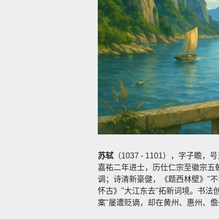
苏轼
（1037 - 1101），字
嘉祐二年进士，历仕仁宗至徽宗五
调；诗清新豪健，《题西林壁》"不
怀古》"大江东去"拓新词境。书法创
案"屡遭贬谪，却在黄州、惠州、儋