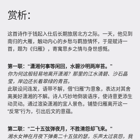
赏析：
这首诗作于钱起入仕后长期旅居北方之际。一天，他见到
南归的大雁，触动内心的乡愁与羁旅情怀，于是赋诗一
首，题为《归雁》，寄寓思乡之情与身世感慨。
第一联：“潇湘何事等闲回，水碧沙明两岸苔。”
你为何这般轻易地离开潇湘？那里的江水清碧、沙石晶
莹，岸边还长着翠绿的青苔。
此联设问连发，语带不解，借“归雁”为意象，表达对其舍
离美好潇湘的不解。诗人巧妙地倒装语序，使诗意更添生
动灵动。通过渲染潇湘的宜人景色，铺垫归雁离开这一
“反常”行为，引出后文的意蕴。
第二联：“二十五弦弹夜月，不胜清怨却飞来。”
湘水女神在月夜下弹奏二十五弦的瑟，乐声太过哀怨，我