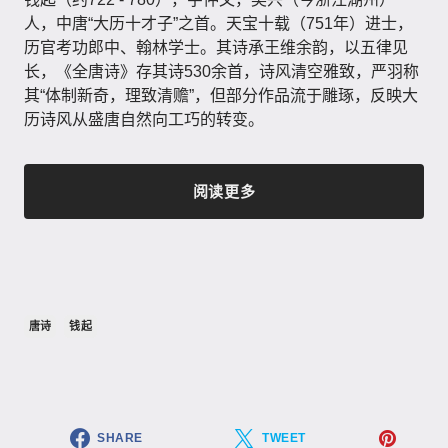
人，中唐“大历十才子”之首。天宝十载（751年）进士，
历官考功郎中、翰林学士。其诗承王维余韵，以五律见
长，《全唐诗》存其诗530余首，诗风清空雅致，严羽称
其“体制新奇，理致清赡”，但部分作品流于雕琢，反映大
历诗风从盛唐自然向工巧的转变。
阅读更多
唐诗
钱起
SHARE
TWEET