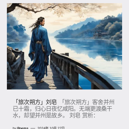
「旅次朔方」刘皂
「旅次朔方」客舍并州
已十霜，归心日夜忆咸阳。无端更渡桑干
水，却望并州是故乡。 刘皂 赏析：
by
Poems
2024年 10月 27日