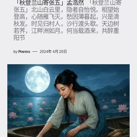
「秋登兰山寄张五」孟浩然
「秋登兰山寄
张五」北山白云里，隐者自怡悦。相望始
登高，心随雁飞灭。愁因薄暮起，兴是清
秋发。时见归村人，沙行渡头歇。天边树
若荠，江畔洲如月。何当载酒来，共醉重
阳节
by
Poems
2024年 4月 20日