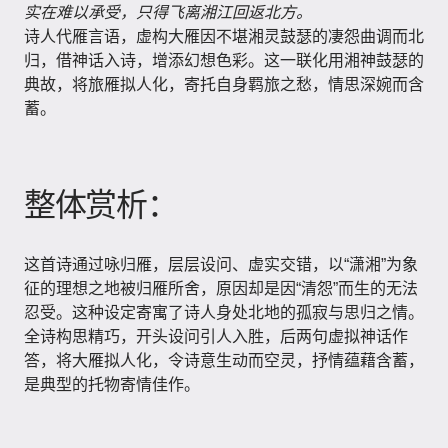
实在难以承受，只得飞离湘江回返北方。
诗人代雁言语，虚构大雁因不堪湘灵鼓瑟的凄怨曲调而北
归，借神话入诗，增添幻想色彩。这一联化用湘神鼓瑟的
典故，将旅雁拟人化，寄托自身羁旅之愁，情思深婉而含
蓄。
整体赏析：
这首诗通过咏归雁，层层设问、虚实交错，以“潇湘”为象
征的理想之地被归雁所舍，原因却是因“清怨”而生的无法
忍受。这种设定寄寓了诗人身处北地的孤寂与思归之情。
全诗构思精巧，开头设问引人入胜，后两句虚拟神话作
答，将大雁拟人化，令诗意生动而空灵，抒情蕴藉含蓄，
是典型的托物寄情佳作。