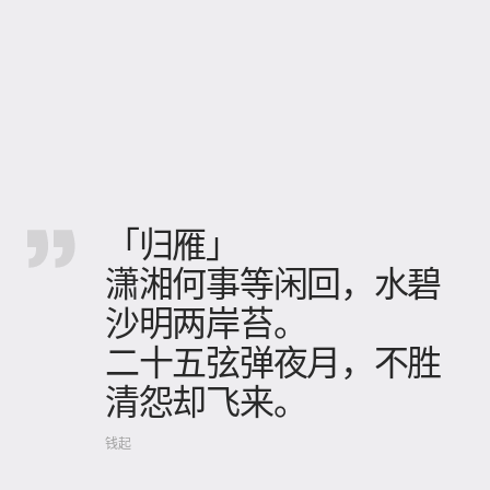
「归雁」
潇湘何事等闲回，水碧
沙明两岸苔。
二十五弦弹夜月，不胜
清怨却飞来。
钱起