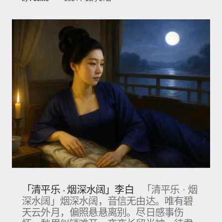
「清平乐 · 烟深水阔」李白
「清平乐 · 烟
深水阔」烟深水阔，音信无由达。唯有碧
天云外月，偏照悬悬离别。尽日感事伤