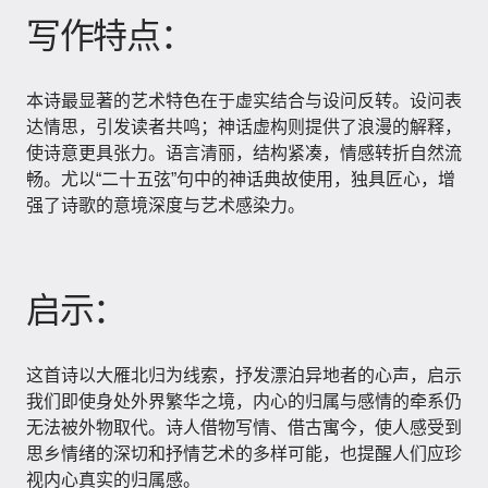
写作特点：
本诗最显著的艺术特色在于虚实结合与设问反转。设问表
达情思，引发读者共鸣；神话虚构则提供了浪漫的解释，
使诗意更具张力。语言清丽，结构紧凑，情感转折自然流
畅。尤以“二十五弦”句中的神话典故使用，独具匠心，增
强了诗歌的意境深度与艺术感染力。
启示：
这首诗以大雁北归为线索，抒发漂泊异地者的心声，启示
我们即使身处外界繁华之境，内心的归属与感情的牵系仍
无法被外物取代。诗人借物写情、借古寓今，使人感受到
思乡情绪的深切和抒情艺术的多样可能，也提醒人们应珍
视内心真实的归属感。