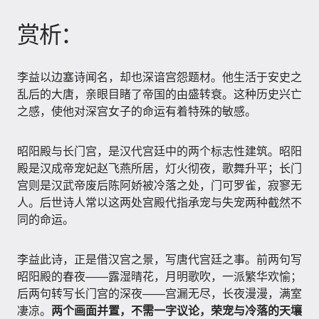
赏析：
李益以边塞诗闻名，却也深谙宫怨题材。他生活于安史之
乱后的大唐，亲眼目睹了帝国的由盛转衰。这种历史兴亡
之感，使他对深宫女子的命运有着特殊的敏感。
昭阳殿与长门宫，是汉代宫廷中的两个标志性建筑。昭阳
殿是汉成帝宠妃赵飞燕所居，灯火彻夜，歌舞升平；长门
宫则是汉武帝废后陈阿娇被冷落之处，门可罗雀，寂寥无
人。后世诗人常以这两处宫殿代指承宠与失宠两种截然不
同的命运。
李益此诗，正是借汉宫之景，写唐代宫廷之事。前两句写
昭阳殿的春夜——露湿晴花，月明歌吹，一派繁华欢愉；
后两句转写长门宫的深夜——宫漏无尽，长夜漫漫，满室
凄凉。
两个画面并置，不需一字议论，荣宠与冷落的天壤