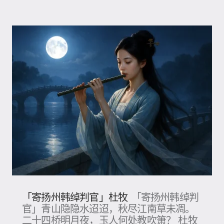
「寄扬州韩绰判官」杜牧
「寄扬州韩绰判
官」青山隐隐水迢迢，秋尽江南草未凋。
二十四桥明月夜，玉人何处教吹箫？ 杜牧