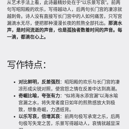
从艺术手法上看，此诗最精妙处在于“以乐景写哀”。前两
句写昭阳殿的欢乐，写得越动人，后两句长门宫的凄凉就
越刺骨。诗人没有直接写长门宫中的人如何痛苦，只写宫
漏滴水无尽，便把那种漫漫长夜的煎熬全部托出。
那滴水
声，是时间流逝的声音，也是孤独者数着时间的声音。每
一滴，都滴在心上。
写作特点：
对比鲜明，反差强烈
：昭阳殿的欢乐与长门宫的凄
凉形成尖锐对照，使宫怨之情在反差中达到高潮。
奇崛比喻，夸张有力
：“似将海水添宫漏”以海水喻
宫漏之水，将失宠者度日如年的煎熬感放大到极
致，想象奇崛，力透纸背。
以乐写哀，倍增其哀
：前两句极写承宠之乐，后两
句极写失宠之苦，乐景写得越动人，哀情就越显深