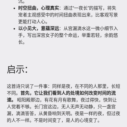
沉。
时空扭曲，心理真实
：通过“一夜长”的描写，将失
宠者主观感受中的时间扭曲表现出来，比客观写景
更能打动人心。
以小见大，意蕴深远
：从宫漏滴水这一微小细节入
手，写出深宫女子的整个命运，举重若轻，余韵悠
长。
启示：
这首诗只说了一件事：同样是夜，在不同的人那里，长短
不同。
首先，它让我们看到人的处境如何改变时间的流
速。
昭阳殿那边，有花有月有歌舞，夜过得快，快到让
人觉着不够。长门宫这边，无人无声无动静，只一盏宫
漏，滴滴答答，从黄昏响到天明。夜是一样的夜，但过夜
的人不一样。不是时间变了，是人的心境变了。