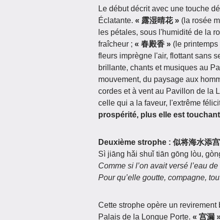
Le début décrit avec une touche dél
Éclatante.
« 露湿晴花 »
(la rosée mo
les pétales, sous l'humidité de la 
fraîcheur ;
« 春殿香 »
(le printemps
fleurs imprègne l'air, flottant sans 
brillante, chants et musiques au Pa
mouvement, du paysage aux hommes.
cordes et à vent au Pavillon de la L
celle qui a la faveur, l'extrême félici
prospérité, plus elle est touchant
Deuxième strophe : 似将
Sì jiāng hǎi shuǐ tiān gōng lòu, gò
Comme si l’on avait versé l’eau de
Pour qu’elle goutte, compagne, tout
Cette strophe opère un revirement 
Palais de la Longue Porte.
« 宫漏 