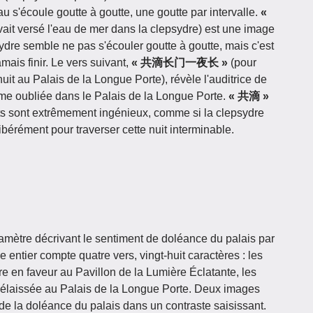
au s'écoule goutte à goutte, une goutte par intervalle.
«
ait versé l'eau de mer dans la clepsydre) est une image
ydre semble ne pas s'écouler goutte à goutte, mais c'est
mais finir. Le vers suivant,
« 共滴长门一夜长 »
(pour
uit au Palais de la Longue Porte), révèle l'auditrice de
emme oubliée dans le Palais de la Longue Porte.
« 共滴 »
s sont extrêmement ingénieux, comme si la clepsydre
bérément pour traverser cette nuit interminable.
tamètre décrivant le sentiment de doléance du palais par
 entier compte quatre vers, vingt-huit caractères : les
tre en faveur au Pavillon de la Lumière Éclatante, les
 délaissée au Palais de la Longue Porte. Deux images
 de la doléance du palais dans un contraste saisissant.