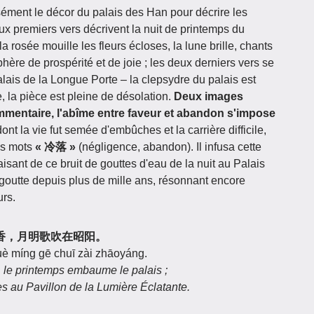
ément le décor du palais des Han pour décrire les
ux premiers vers décrivent la nuit de printemps du
a rosée mouille les fleurs écloses, la lune brille, chants
ère de prospérité et de joie ; les deux derniers vers se
alais de la Longue Porte – la clepsydre du palais est
e, la pièce est pleine de désolation.
Deux images
mentaire, l'abîme entre faveur et abandon s'impose
ont la vie fut semée d'embûches et la carrière difficile,
es mots
« 冷落 »
(négligence, abandon). Il infusa cette
ant de ce bruit de gouttes d'eau de la nuit au Palais
égoutte depuis plus de mille ans, résonnant encore
urs.
晴花春殿香，月明歌吹在昭阳。
uè míng gē chuī zài zhāoyáng.
, le printemps embaume le palais ;
es au Pavillon de la Lumière Éclatante.