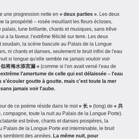
te une progression nette en
« deux parties »
. Les deux
e la prospérité – rosée mouillant les fleurs écloses,
palais, lune brillante, chants et musiques, sans trêve
 a la faveur, l'extrême félicité sur terre. Les deux
t soudain, la scène bascule au Palais de la Longue
eurs, ni chants et danses, seulement le bruit infini de l'eau
 nuit si longue qu'elle semble ne jamais vouloir voir
te « 似将海水添宫漏 »
(comme si l'on avait versé l'eau de
l'extrême l'amertume de celle qui est délaissée – l'eau
s'écouler goutte à goutte, mais c'est toute la mer
 sans jamais voir l'aube.
 cœur de ce poème réside dans le mot
« 长 »
(long) de
« 共
e, compagne, toute la nuit au Palais de la Longue Porte).
clatante est brève, chants et danses prospères, la
du Palais de la Longue Porte est interminable, le bruit
urs semblent des années.
La même nuit, pour