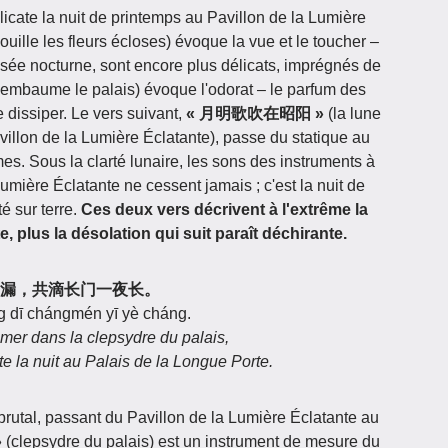
icate la nuit de printemps au Pavillon de la Lumière
uille les fleurs écloses) évoque la vue et le toucher –
rosée nocturne, sont encore plus délicats, imprégnés de
 embaume le palais) évoque l'odorat – le parfum des
se dissiper. Le vers suivant,
« 月明歌吹在昭阳 »
(la lune
villon de la Lumière Éclatante), passe du statique au
 Sous la clarté lunaire, les sons des instruments à
umière Éclatante ne cessent jamais ; c'est la nuit de
té sur terre.
Ces deux vers décrivent à l'extrême la
e, plus la désolation qui suit paraît déchirante.
海水添宫漏，共滴长门一夜长。
ng dī chángmén yī yè cháng.
 mer dans la clepsydre du palais,
e la nuit au Palais de la Longue Porte.
brutal, passant du Pavillon de la Lumière Éclatante au
»
(clepsydre du palais) est un instrument de mesure du