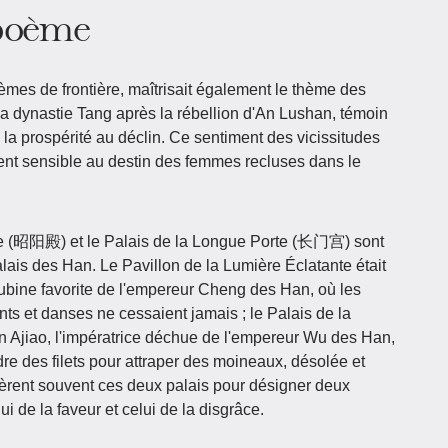
 poème
èmes de frontière, maîtrisait également le thème des
la dynastie Tang après la rébellion d'An Lushan, témoin
la prospérité au déclin. Ce sentiment des vicissitudes
ment sensible au destin des femmes recluses dans le
nte (昭阳殿) et le Palais de la Longue Porte (长门宫) sont
ais des Han. Le Pavillon de la Lumière Éclatante était
ubine favorite de l'empereur Cheng des Han, où les
ants et danses ne cessaient jamais ; le Palais de la
en Ajiao, l'impératrice déchue de l'empereur Wu des Han,
dre des filets pour attraper des moineaux, désolée et
isèrent souvent ces deux palais pour désigner deux
ui de la faveur et celui de la disgrâce.