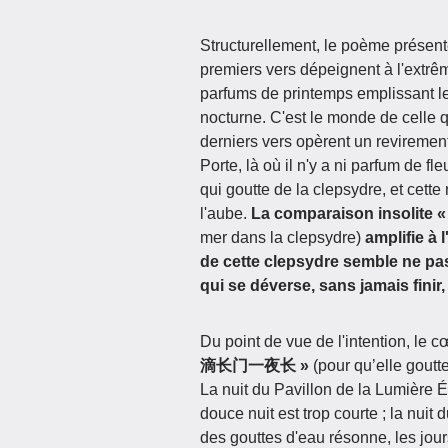
Structurellement, le poème présen
premiers vers dépeignent à l'extrêm
parfums de printemps emplissant le 
nocturne. C'est le monde de celle qui
derniers vers opèrent un reviremen
Porte, là où il n'y a ni parfum de fl
qui goutte de la clepsydre, et cette
l'aube.
La comparaison insoli
mer dans la clepsydre)
amplifie à 
de cette clepsydre semble ne pas 
qui se déverse, sans jamais finir,
Du point de vue de l'intention, le
滴长门一夜长 »
(pour qu’elle goutt
La nuit du Pavillon de la Lumière É
douce nuit est trop courte ; la nuit 
des gouttes d'eau résonne, les jo