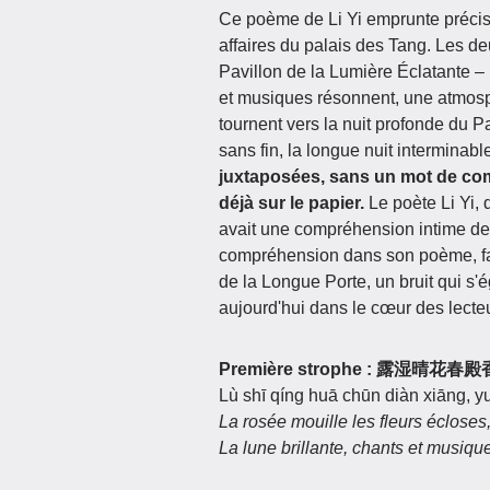
Ce poème de Li Yi emprunte précis
affaires du palais des Tang. Les de
Pavillon de la Lumière Éclatante – l
et musiques résonnent, une atmosph
tournent vers la nuit profonde du P
sans fin, la longue nuit interminabl
juxtaposées, sans un mot de com
déjà sur le papier.
Le poète Li Yi, d
avait une compréhension intime d
compréhension dans son poème, fais
de la Longue Porte, un bruit qui s'
aujourd'hui dans le cœur des lecte
Première strophe : 露湿
Lù shī qíng huā chūn diàn xiāng, y
La rosée mouille les fleurs écloses
La lune brillante, chants et musiqu