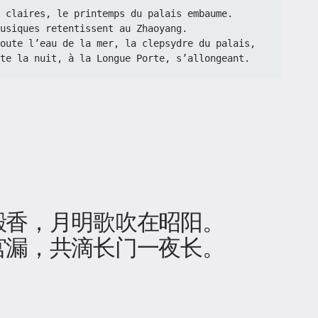
urs claires, le printemps du palais embaume.
usiques retentissent au Zhaoyang.
t toute l’eau de la mer, la clepsydre du palais,
te la nuit, à la Longue Porte, s’allongeant.
殿香，月明歌吹在昭阳。
宫漏，共滴长门一夜长。