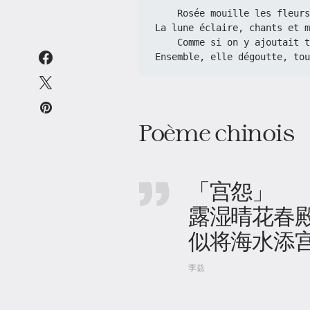
    Rosée mouille les fle
La lune éclaire, chants et m
    Comme si on y ajoutai
Ensemble, elle dégoutte, tou
Poème chinois
「宫怨」
露湿晴花春
似将海水添
李益