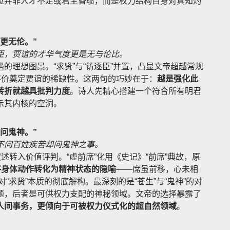
位并非人才不足或君主昏聩，而是权力结构自身对真知灼
更无伦。”
臣，贾谊的才华气度更是无与伦比。
的理想图景。“求贤”与“访逐臣”并置，凸显文帝超越常规
评价奠定贾谊的稀缺性。这两句的巧妙在于：
越是强化此
转折就越具批判力度
。诗人先精心搭建一个符合所有明君
示其内核的空洞。
问鬼神。”
不问百姓疾苦却问鬼神之事。
述转入价值评判。“虚前席”化用《史记》“前席”典故，原
将身体动作转化为精神状态的隐喻
——席虽前移，心未相
对“求贤”本质的彻底解构。最深刻的是“苍生”与“鬼神”的对
题，后者是可供权力支配的神秘领域。文帝的选择暴露了
人间事务，更倾向于可被权力仪式化的超自然领域
。