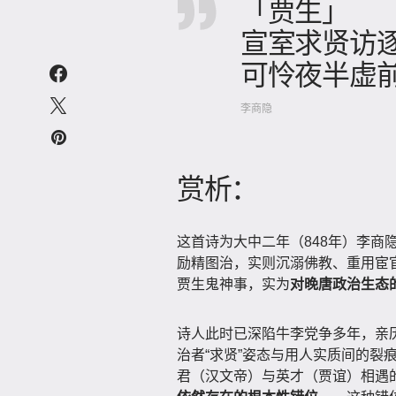
「贾生」
宣室求贤访
可怜夜半虚
李商隐
赏析：
这首诗为大中二年（848年）李商
励精图治，实则沉溺佛教、重用宦官
贾生鬼神事，实为
对晚唐政治生态
诗人此时已深陷牛李党争多年，亲
治者“求贤”姿态与用人实质间的裂
君（汉文帝）与英才（贾谊）相遇