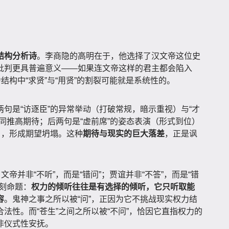
结构分析诗
。李商隐的高明在于，他选择了汉文帝这位史
批判更具普遍意义——如果连文帝这样的君主都会陷入
结构中“求贤”与“用贤”的割裂可能就是系统性的。
句是“访逐臣”的异常举动（打破常规，暗示重视）与“才
同推高期待；后两句是“虚前席”的姿态表演（形式到位）
），形成期望坍塌。这种
期待与现实的巨大落差
，正是讽
文帝并非“不听”，而是“错问”；贾谊并非“不答”，而是“错
刻命题：
权力的倾听往往是有选择的倾听，它只听取能
容
。鬼神之事之所以被“问”，正因为它不挑战现实权力结
法性。而“苍生”之间之所以被“不问”，恰因它直指权力的
非仪式性安抚。