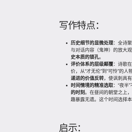
写作特点：
历史细节的显微处理
：全诗聚
与对话内容（鬼神）的放大观
史本质的锁孔
。
评价体系的层级颠覆
：诗歌在
价，从“才无伦”到“可怜”的人
递进的价值反转
，使讽刺具有
时间情境的精准选取
：“夜半
的时刻
。在昼间的朝堂之上，
趣暴露无遗。这个时间选择本
启示：