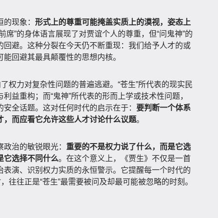
恒的现象：
形式上的尊重可能掩盖实质上的漠视，姿态上
“前席”的身体语言展现了对贾谊个人的尊重，但“问鬼神”的
的回避。这种分裂在今天仍不断重现：我们给予人才的或
可能回避其最具颠覆性的思想内核。
向了权力对复杂性问题的普遍逃避。“苍生”所代表的现实民
利益重构；而“鬼神”所代表的形而上学或技术性问题，
的安全话题。这对任何时代的启示在于：
要判断一个体系
才，而应看它允许这些人才讨论什么议题
。
察政治的敏锐眼光：
重要的不是权力说了什么，而是它选
是它选择不同什么
。在这个意义上，《贾生》不仅是一首
治表演、识别权力实质的永恒警示。它提醒每一个时代的
时，往往正是“苍生”最需要被问及却最可能被忽略的时刻。