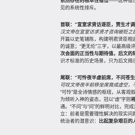
依然存在的根本性错位
——这种错
见的系统性排斥。
首联：“宣室求贤访逐臣，贾生才调
汉文帝在宣室访求贤才咨询被贬之
开篇以史笔铺陈，构建明君贤臣相遇
的诚意；“更无伦”三字，以最高级
次会面的正当性与期待值，后文的
识才标准的历史场景，只为后文揭
尾联：“可怜夜半虚前席，不问苍生
可叹文帝夜半前移坐席竟成虚空，
“可怜”是全诗情感的枢纽，从客观叙
为倾听入神的姿态，冠以“虚”字则
通。“不问”与“问”的鲜明对比，完成
立：前者是需要理性解决的现实问
统治者的潜意识：
比起复杂艰巨的