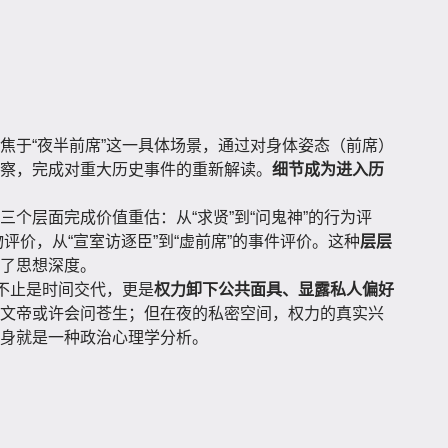
焦于“夜半前席”这一具体场景，通过对身体姿态（前席）
察，完成对重大历史事件的重新解读。
细节成为进入历
三个层面完成价值重估：从“求贤”到“问鬼神”的行为评
物评价，从“宣室访逐臣”到“虚前席”的事件评价。这种
层层
了思想深度。
”不止是时间交代，更是
权力卸下公共面具、显露私人偏好
文帝或许会问苍生；但在夜的私密空间，权力的真实兴
身就是一种政治心理学分析。