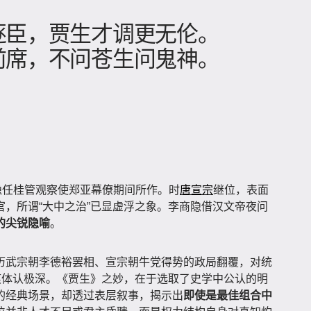
逐臣，贾生才调更无伦。
前席，不问苍生问鬼神。
隐任桂管观察使郑亚幕僚期间所作。时
唐宣宗
继位，表面
，所谓“大中之治”已显虚浮之象。李商隐借汉文帝夜问
的尖锐隐喻
。
历武宗朝李德裕罢相、宣宗朝牛党得势的政局翻覆，对统
痕体认极深。《贾生》之妙，在于选取了史学中公认的明
的经典场景，却透过表层叙事，揭示出
即使是最佳组合中