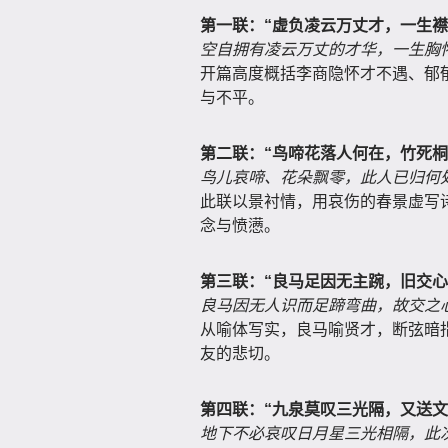
第一联：“虚负凌云万丈才，一生襟
空自拥有凌云万丈的才华，一生胸
开篇高度概括李商隐怀才不遇、郁
与不平。
第二联：“鸟啼花落人何在，竹死桐
鸟儿哀啼、花朵飘零，此人已归何
此联以景衬情，用哀伤的春景虚写诗
念与愤懑。
第三联：“良马足因无主踠，旧交心
良马因无人识而足蹄弯曲，故交之
从喻体写实，良马喻贤才，断弦暗
友的悲切。
第四联：“九泉莫叹三光隔，又送文
地下不必哀叹日月星三光相隔，此