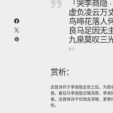
「哭李商隐 ·
虚负凌云万
鸟啼花落人
良马足因无
九泉莫叹三
崔珏
赏析：
这首诗作于李商隐去世之后，为其
首。崔珏与李商隐交情深厚，李商
者。这首悼诗不仅饱含深情，更寄
伤。