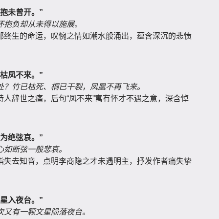
抱未曾开。”
怀抱负却从未得以施展。
郁终生的命运，叹惋之情如潮水般涌出，蕴含深沉的悲愤
枯凤不来。”
处？竹已枯死、桐已干裂，凤凰不再飞来。
人辞世之痛，后句“凤不来”寓有怀才不遇之意，深含悼
为绝弦哀。”
心如断弦一般悲哀。
指失去知音，点明李商隐之才未遇明主，抒发作者痛失挚
星入夜台。”
次又有一颗文星陨落夜台。