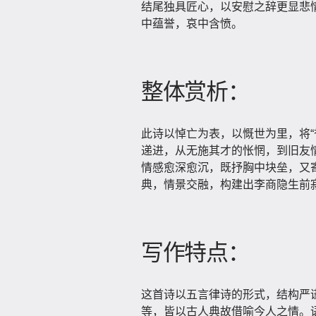
结尾独具匠心，以安慰之辞更显悲情
中蕴誉，哀中含愤。
整体赏析：
此诗以悼亡为表，以慨世为里，将“誉
递进，从无施其才的怅惘，到旧友
情感愈深愈沉，既抒胸中块垒，又
典，情景交融，构建出李商隐生前
写作特点：
这首诗以五言律诗的形式，结构严谨
等，皆以古人典故借喻今人之情。