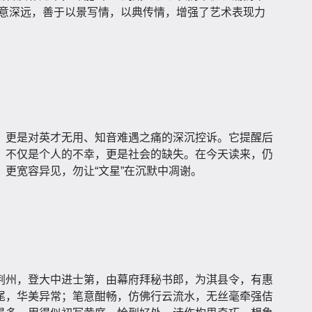
寓意深远，善于以景写情，以典传情，增强了艺术表现力
，更是对英才无用、知音难遇之痛的深沉控诉。它提醒后
，不仅是个人的不幸，更是社会的缺失。在今天读来，仍
更宽容异见，勿让“文星”在沉默中凋谢。
荆州，登大中进士第，由幕府拜秘书郎，为淇县令，有惠
尾，华美异常；笔意酣畅，仿佛行云流水，无丝毫牵强佶