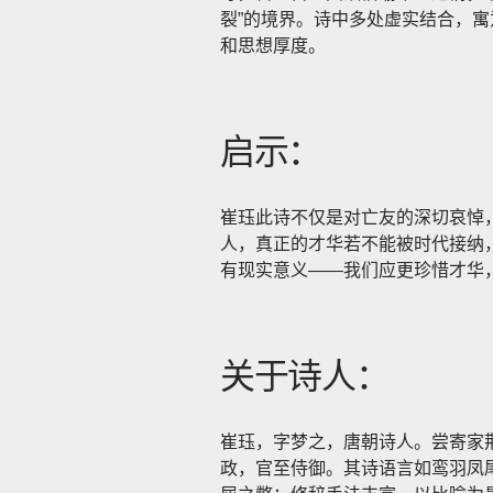
裂”的境界。诗中多处虚实结合，
和思想厚度。
启示：
崔珏此诗不仅是对亡友的深切哀悼
人，真正的才华若不能被时代接纳
有现实意义——我们应更珍惜才华，
关于诗人：
崔珏，字梦之，唐朝诗人。尝寄家
政，官至侍御。其诗语言如鸾羽凤