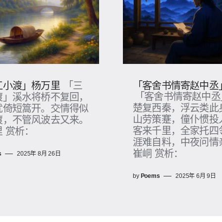
江小渡」杨万里
「客舍书情寄赵中丞
「三
「客舍书情寄赵中丞
渡」溪水将桥不复回，
楚复西秦，浮云类此
犹倚短篙开。交情得似
山劳策蹇，僮仆惯投
渡，不管风波去又来。
客来千里，全家托四
 赏析：
涯难自料，中夜问情
崔峒 赏析：
s
2025年 8月 26日
by
Poems
2025年 6月 9日