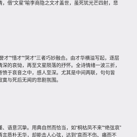
，借“文星”喻李商隐之文才盖世，虽死犹光芒四射，悲
才”“惜才”“哭才”三者巧妙融合。由才华横溢写起，逐层
情深的哀恸，再至文星陨落的抒怀。全诗情绪一波三折，
寄愤于哀音之中，感人至深。尤其是中间两联，句句皆
寂寞与死后无闻的悲剧氛围。
、语意沉挚。用典自然而恰当，如“桐枯凤不来”“绝弦哀”
语言质朴无华，却能击人心弦，达到“哀而不伤、痛而不