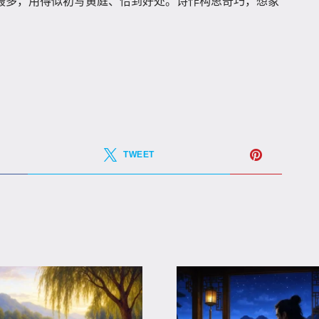
最多，用得似初写黄庭、恰到好处。诗作构思奇巧，想象
TWEET