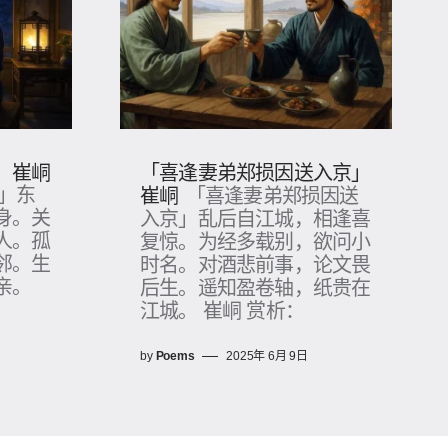
」崔峒
「喜逢妻弟郑损因送入京」
崔峒
」东
「喜逢妻弟郑损因送
身。关
入京」乱后自江城，相逢喜
人。孤
复惊。为经多载别，欲问小
邻。生
时名。对酒悲前事，论文畏
亲。
后生。遥知盈卷轴，纸贵在
江城。 崔峒 赏析：
by
Poems
2025年 6月 9日