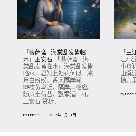
「菩萨蛮 · 海棠乱发皆临
「三
水」王安石
「菩萨蛮 · 海
江小
棠乱发皆临水」海棠乱发皆
小舟
临水，君知此处花何似。凉
山溪
月白纷纷，香风隔岸闻。
杨万里
啭枝黄鸟近，隔岸声相应。
随意坐莓苔，飘零酒一杯。
by
Poem
王安石 赏析：
by
Poems
2025年 7月 21日