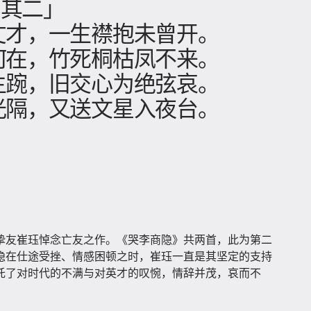
 其二」
丈才，一生襟抱未曾开。
何在，竹死桐枯凤不来。
主踠，旧交心为绝弦哀。
光隔，又送文星入夜台。
挚友崔珏悼念亡友之作。《哭李商隐》共两首，此为第二
隐在仕途受挫、情感困顿之时，崔珏一直是其坚定的支持
托了对时代的不满与对英才的叹惋，情辞并茂，哀而不