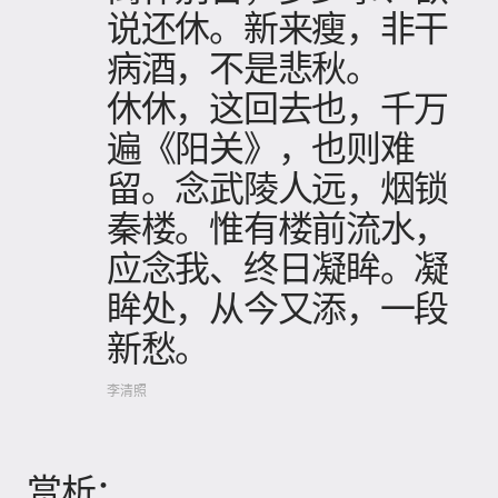
说还休。新来瘦，非干
病酒，不是悲秋。
休休，这回去也，千万
遍《阳关》，也则难
留。念武陵人远，烟锁
秦楼。惟有楼前流水，
应念我、终日凝眸。凝
眸处，从今又添，一段
新愁。
李清照
赏析：