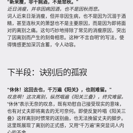
“新来瘦，非干病酒，不是悲秋。”
近日消瘦，并非因病因酒，也不是因秋而悲。
词人近来日渐消瘦，但并非因生病，也不是因为沉溺于酒
精，甚至连秋天的萧瑟也不是主要原因，而是因为即将面
对的离别之痛。这句巧妙地排除了常见的消瘦原因，突出
了因离别而产生的刻骨相思。这种“不言自明”的写法，使
得情感更加深沉含蓄，令人动容。
下半段：诀别后的孤寂
“休休！这回去也，千万遍《阳关》，也则难留。”
叹息啊！这次离别，纵然唱遍《阳关三叠》，终究难留。
“休休”表示无奈的叹息，既有劝慰自己接受现实的意味，
也有对丈夫即将离去的无可奈何。即使反复吟唱《阳关三
叠》这样离别时惯常的送别曲，也无法挽留丈夫的脚步。
这里既展现了离别的正式感，又用“千万遍”来突显词人内
心的不舍。