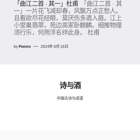
「曲江二首 · 其一」杜甫
「曲江二首 · 其
一」一片花飞减却春，风飘万点正愁人。
且看欲尽花经眼，莫厌伤多酒入唇。江上
小堂巢翡翠，苑边高冢卧麒麟。细推物理
须行乐，何用浮名绊此身。 杜甫
by
Poems
2024年 6月 16日
诗与酒
中国古诗与成语