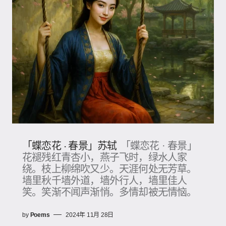
「蝶恋花 · 春景」苏轼
「蝶恋花 · 春景」
花褪残红青杏小，燕子飞时，绿水人家
绕。枝上柳绵吹又少。天涯何处无芳草。
墙里秋千墙外道，墙外行人，墙里佳人
笑。笑渐不闻声渐悄。多情却被无情恼。
by
Poems
2024年 11月 28日