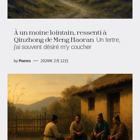
À un moine lointain, ressenti à
Qinzhong de Meng Haoran
Un tertre,
j’ai souvent désiré m’y coucher
by
Poems
2026年 2月 12日