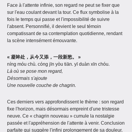
Face à l'attente infinie, son regard ne peut se fixer que
sur l'eau coulant devant la tour. Ce flux symbolise à la
fois le temps qui passe et l'impossibilité de suivre
l'absent. Personnifié, il devient le seul témoin
compatissant de sa contemplation quotidienne, rendant
la scène intensément émouvante.
« 凝眸处，从今又添，一段新愁。 »
níng móu chù. cóng jīn yòu tiān. yī duàn xīn chóu.
Là où se pose mon regard,
Désormais s'ajoute
Une nouvelle couche de chagrin.
Ces derniers vers approfondissent le thème : son regard
fixe l'horizon, mais désormais empreint d'une tristesse
neuve. Ce « chagrin nouveau » cumule la nostalgie
passée et l'appréhension de l'attente à venir. Conclusion
parfaite qui suggère l'infini prolongement de sa douleur.