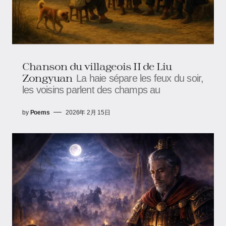
Chanson du villageois II de Liu
Zongyuan
La haie sépare les feux du soir,
les voisins parlent des champs au
by
Poems
2026年 2月 15日