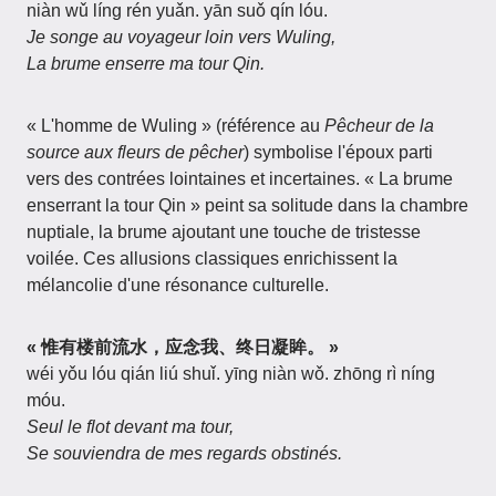
niàn wǔ líng rén yuǎn. yān suǒ qín lóu.
Je songe au voyageur loin vers Wuling,
La brume enserre ma tour Qin.
« L'homme de Wuling » (référence au
Pêcheur de la
source aux fleurs de pêcher
) symbolise l'époux parti
vers des contrées lointaines et incertaines. « La brume
enserrant la tour Qin » peint sa solitude dans la chambre
nuptiale, la brume ajoutant une touche de tristesse
voilée. Ces allusions classiques enrichissent la
mélancolie d'une résonance culturelle.
« 惟有楼前流水，应念我、终日凝眸。 »
wéi yǒu lóu qián liú shuǐ. yīng niàn wǒ. zhōng rì níng
móu.
Seul le flot devant ma tour,
Se souviendra de mes regards obstinés.