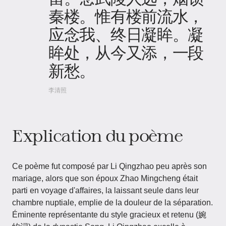
秦楼。惟有楼前流水，
应念我、终日凝眸。凝
眸处，从今又添，一段
新愁。
李清照
Explication du poème
Ce poème fut composé par Li Qingzhao peu après son
mariage, alors que son époux Zhao Mingcheng était
parti en voyage d'affaires, la laissant seule dans leur
chambre nuptiale, emplie de la douleur de la séparation.
Éminente représentante du style gracieux et retenu (婉