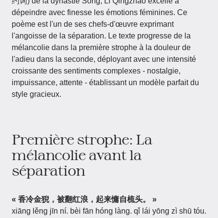
约词) de la dynastie Song, Li Qingzhao excelle à
dépeindre avec finesse les émotions féminines. Ce
poème est l'un de ses chefs-d'œuvre exprimant
l'angoisse de la séparation. Le texte progresse de la
mélancolie dans la première strophe à la douleur de
l'adieu dans la seconde, déployant avec une intensité
croissante des sentiments complexes - nostalgie,
impuissance, attente - établissant un modèle parfait du
style gracieux.
Première strophe: La
mélancolie avant la
séparation
« 香冷金猊，被翻红浪，起来慵自梳头。 »
xiāng lěng jīn ní. bèi fān hóng làng. qǐ lái yōng zì shū tóu.