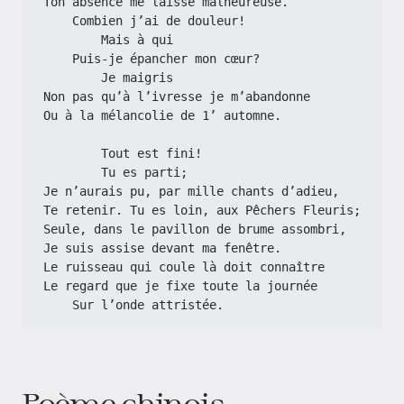
Ton absence me laisse malheureuse.
    Combien j’ai de douleur!
        Mais à qui
    Puis-je épancher mon cœur?
        Je maigris
Non pas qu’à l’ivresse je m’abandonne
Ou à la mélancolie de 1’ automne.
        Tout est fini!
        Tu es parti;
Je n’aurais pu, par mille chants d’adieu,
Te retenir. Tu es loin, aux Pêchers Fleuris;
Seule, dans le pavillon de brume assombri,
Je suis assise devant ma fenêtre.
Le ruisseau qui coule là doit connaître
Le regard que je fixe toute la journée
    Sur l’onde attristée.
Poème chinois