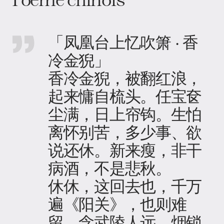
「凤凰台上忆吹箫 · 香
冷金猊」
香冷金猊，被翻红浪，
起来慵自梳头。任宝奁
尘满，日上帘钩。生怕
离怀别苦，多少事、欲
说还休。新来瘦，非干
病酒，不是悲秋。
休休，这回去也，千万
遍《阳关》，也则难
留。念武陵人远，烟锁