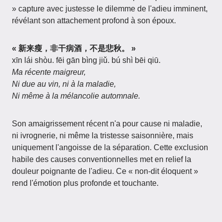
» capture avec justesse le dilemme de l'adieu imminent,
révélant son attachement profond à son époux.
« 新来瘦，非干病酒，不是悲秋。 »
xīn lái shòu. fēi gān bìng jiǔ. bú shì bēi qiū.
Ma récente maigreur,
Ni due au vin, ni à la maladie,
Ni même à la mélancolie automnale.
Son amaigrissement récent n'a pour cause ni maladie,
ni ivrognerie, ni même la tristesse saisonnière, mais
uniquement l'angoisse de la séparation. Cette exclusion
habile des causes conventionnelles met en relief la
douleur poignante de l'adieu. Ce « non-dit éloquent »
rend l'émotion plus profonde et touchante.