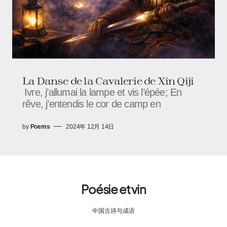
La Danse de la Cavalerie de Xin Qiji​
Ivre, j’allumai la lampe et vis l’épée; En
rêve, j’entendis le cor de camp en
by
Poems
2024年 12月 14日
Poésie et vin
中国古诗与成语