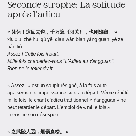
Seconde strophe: La solitude
après l'adieu
« 休休！这回去也，千万遍《阳关》，也则难留。 »
xiū xiū! zhè huí qù yě. qiān wàn biàn yáng guān. yě zé
nán liú.
Assez ! Cette fois il part,
Mille fois chanteriez-vous "L'Adieu au Yangguan",
Rien ne le retiendrait.
« Assez ! » est un soupir résigné, à la fois auto-
apaisement et impuissance face au départ. Même répété
mille fois, le chant d'adieu traditionnel « Yangguan » ne
peut retarder le départ. L'emploi de « mille fois »
intensifie son désespoir.
« 念武陵人远，烟锁秦楼。 »