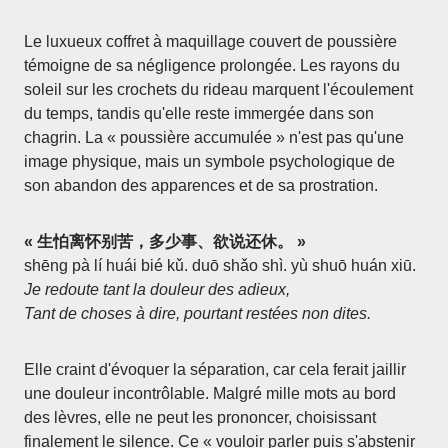
Le luxueux coffret à maquillage couvert de poussière
témoigne de sa négligence prolongée. Les rayons du
soleil sur les crochets du rideau marquent l'écoulement
du temps, tandis qu'elle reste immergée dans son
chagrin. La « poussière accumulée » n'est pas qu'une
image physique, mais un symbole psychologique de
son abandon des apparences et de sa prostration.
« 生怕离怀别苦，多少事、欲说还休。 »
shēng pà lí huái bié kǔ. duō shǎo shì. yù shuō huán xiū.
Je redoute tant la douleur des adieux,
Tant de choses à dire, pourtant restées non dites.
Elle craint d'évoquer la séparation, car cela ferait jaillir
une douleur incontrôlable. Malgré mille mots au bord
des lèvres, elle ne peut les prononcer, choisissant
finalement le silence. Ce « vouloir parler puis s'abstenir