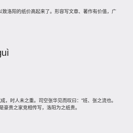
以致洛阳的纸价高起来了。形容写文章、著作有价值，广
guì
赋成，时人未之重。司空张华见而叹曰：“班、张之流也。
于是豪贵之家竞相传写，洛阳为之纸贵。