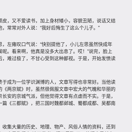
顽皮，又不爱读书，加上身材矮小，容貌丑陋，说话又结
，常常对外人说：“我好后悔生了这么个儿子。”
思，左雍叹口气说：“快别提他了，小儿左思虽然快成年
候呢。看来啊，他真是没多大出息了。哎！”说完，脸上
后，难过极了，不甘心受到这种鄙视。于是，开始发愤读
终于成为一位学识渊博的人，文章写得也非常好。当他读
的《两京赋》时，虽然很佩服文章中宏大的气魄和华丽的
京长安的京城气派，但他觉得文章有点虚而不实。于是，
一篇《三都赋》，把三国时魏都邺城、蜀都成都、吴都南
，收集大量的历史、地理、物产、风俗人情的资料，还到