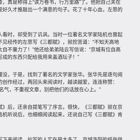
，真是称得上“读万卷书，行万里路”了。他把自己关在
是好久才推敲出一个满意的句子。花了十年心血，左思的
人看时，却受到了讥讽。当时一位著名文学家陆机也曾起
不见经传的左思写《三都赋》，就挖苦道：“不知天高地
自不量力了！”他还给弟弟陆云写信说：“京城有位自高
写成的东西只配给我用来盖酒坛子！”
埋没，于是，找到了著名的文学家张华。张华先是逐句阅
的创作经过，再回头来阅读时，越读越爱，连连称赞：
名气，不重视文章，别把他们的话放在心上。”
赋》后，还亲自提笔写了序言。很快，《三都赋》就在京
陆机听说后，也细细阅读起来，还说自己写《三都赋》肯
写下来阅读，抄写的人实在是太多了，京城洛阳的纸张供