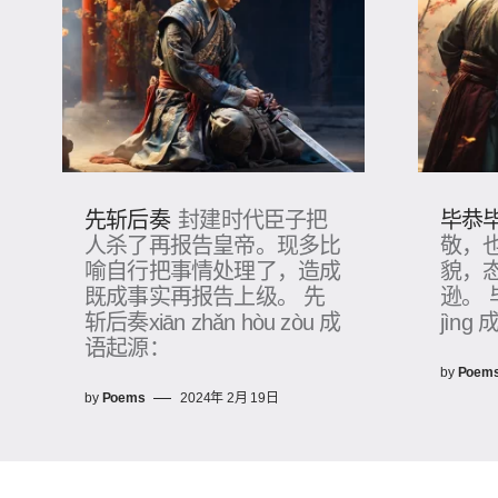
先斩后奏
封建时代臣子把
毕恭
人杀了再报告皇帝。现多比
敬，
喻自行把事情处理了，造成
貌，
既成事实再报告上级。 先
逊。 毕
斩后奏xiān zhǎn hòu zòu 成
jìng
语起源：
by
Poem
by
Poems
2024年 2月 19日