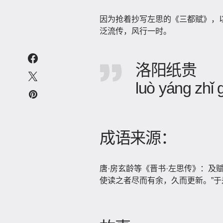
因为抢着抄写左思的《三都赋》，
泛流传，风行一时。
洛阳纸贵
luò yáng zhǐ 
成语来源：
唐·房玄龄等《晋书·左思传》：及
使读之者尽而有余，久而更新。”