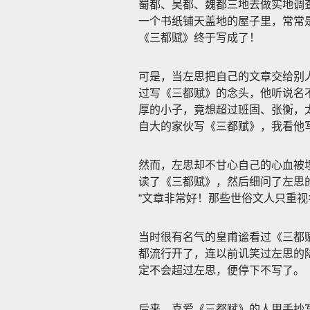
蜀都、吴都、魏都三地去做实地调查
一个书纸铺天盖地的屋子里，常常
《三都赋》终于写成了！
可是，当左思把自己的文章交给别
过写《三都赋》的念头，他听说名
厚的小子，竟想超过班固、张衡，太
自大的家伙写《三都赋》，我看他
然而，左思却不甘心自己的心血被
读了《三都赋》，然后细问了左思
“文章非常好！那些世俗文人只重视
当时很有名气的皇甫谧看过《三都
都流行开了，连以前讥笑过左思的
定不会超过左思，便停下不写了。
后来，喜爱《三都赋》的人用手抄