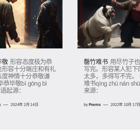
毕敬
形容态度极为恭
罄竹难书
用尽竹子
也形容十分端庄和有礼
写完。形容某人犯下
态度神情十分恭敬谦
太多，多得写不完。
恭毕敬bì gōng bì
难书qìng zhú nán s
 成语起源：
来源：
s
2024年 2月 14日
by
Poems
2022年 10月 17