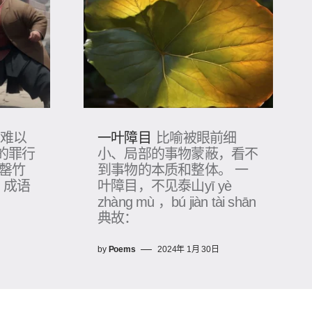
也难以
一叶障目
比喻被眼前细
的罪行
小、局部的事物蒙蔽，看不
 罄竹
到事物的本质和整体。 一
hū 成语
叶障目，不见泰山yī yè
zhàng mù ，bú jiàn tài shān
典故：
日
by
Poems
2024年 1月 30日