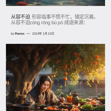
从容不迫
形容临事不慌不忙，镇定沉着。
从容不迫cóng róng bù pò 成语来源：
by
Poems
2024年 1月 15日