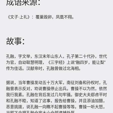
成语来源：
《文子·上礼》：覆巢毁卵，凤凰不翔。
故事：
孔融，字文举，东汉末年山东人，孔子第二十代孙，世代
为官，自幼聪慧明理，《三字经》上说“融四岁，能让梨”
传为佳话。汉献帝时，孔融曾做过北海相。
据说，当年曹操发动五十万大军，南征刘备和孙权时，孔
融曾表示反对，劝说曹操停止出兵。曹操不以为然，依然
我行我素。孔融在背后发过几句牢骚。御史大夫郄虑平时
和孔融不睦，知道了这事，报告给曹操，并且添油加醋，
恶意挑拨，说孔融一向瞧不起曹操等等。曹操一听大怒，
当即下令把孔融全家大小全部逮捕处死。