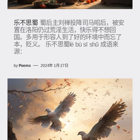
乐不思蜀
蜀后主刘禅投降司马昭后，被安
置在洛阳仍过荒淫生活，快乐得不想回
国。多用于形容人到了好的环境中而忘了
本，贬义。 乐不思蜀lè bù sī shǔ 成语来
源：
by
Poems
2024年 1月 27日