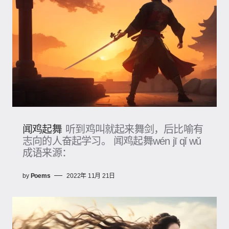
闻鸡起舞
听到鸡叫就起来舞剑，后比喻有
志向的人奋起学习。 闻鸡起舞wén jī qǐ wǔ
成语来源：
by
Poems
2022年 11月 21日