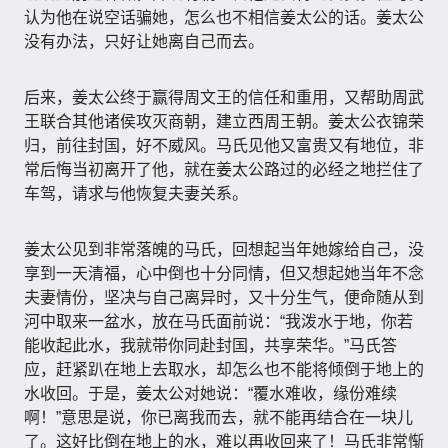
认为他在说空话骗她，怎么也不相信姜太公的话。姜太公
没有办法，只好让她离自己而去。
后来，姜太公终于赢得周文王的信任和重用，又帮助周武
王联合其他诸侯攻灭商朝，建立西周王朝。姜太公衣锦荣
归，前往封国，好不威风。马氏见他又富贵又有地位，非
常后悔当初离开了他，就在姜太公路过的必经之地拦住了
车驾，请求与他恢复夫妻关系。
姜太公见到非常落魄的马氏，回想起当年她嫁给自己，没
享到一天清福，心中倒也十分同情，但又想起她当年不念
夫妻情份，坚决与自己离异时，又十分生气，便命随从到
河中取来一盆水，放在马氏面前说：“我泼水于地，你若
能收起此水，我就带你同赴封国，共享荣华。”马氏答
应，赶紧趴在地上去取水，却怎么也不能将倾倒于地上的
水收回。于是，姜太公对她说：“覆水难收，缘份难续
啊！”意思是说，你已离我而去，就不能再结合在一块儿
了。这好比倒在地上的水，难以再收回来了！马氏非常惭