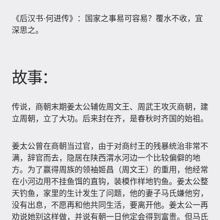
《后汉书·何进传》：国家之事易可容易？覆水不收，宜
深思之。
故事：
传说，商朝末期姜太公辅佐周文王、周武王攻灭商朝，建
立周朝，立了大功。后来封在齐，是春秋时齐国的始祖。
姜太公曾在商朝当过官，由于对商纣王的残暴统治非常不
满，辞官而去，隐居在陕西渭水河边一个比较偏僻的地
方。为了赢得周族的领袖姬昌（周文王）的重用，他经常
在小河边用不挂鱼饵的直钩，装模作样地钓鱼。姜太公整
天钓鱼，家里的生计发生了问题，他的妻子马氏嫌他穷，
没有出息，不愿再和他共同生活，要离开他。姜太公一再
劝说她别这样做，并说有朝一日他定会得到富贵。但马氏