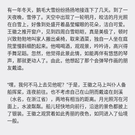
有一年冬天，鹅毛大雪纷纷扬扬地接连下了几天。到了一
天夜晚，雪停了。天空中出现了一轮明月，皎洁的月光照
在白雪上，好像到处盛开着晶莹耀眼的花朵，洁白可爱。
王徽之推开窗户，见到四周白雪皑皑，真是美极了，顿时
兴致勃勃地叫家人搬出桌椅，取来酒菜，独自一人坐在庭
院里慢斟细酌起来。他喝喝酒，观观景，吟吟诗，高兴得
手舞足蹈。忽然，他觉得此景此情，如能再伴有悠悠的琴
声，那就更动人了。由此，他想起了那个会弹琴作画的朋
友戴逵。
“嘿，我何不马上去见他呢？”于是，王徽之马上叫仆人备
船挥桨，连夜前往。也不考虑自己在山阴而戴逵在剡溪
（水名，在浙江省），两地有相当的距离。月光照泻在河
面上，水波粼粼。船儿轻快地向前行，沿途的景色都披上
了银装。王徽之观赏着如此秀丽的夜色，如同进入了仙境
一般。