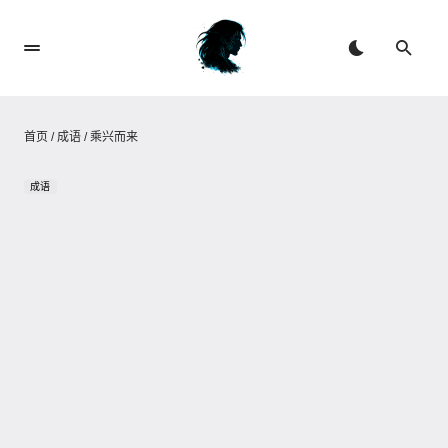
首页
/
成语
/
乘兴而来
成语