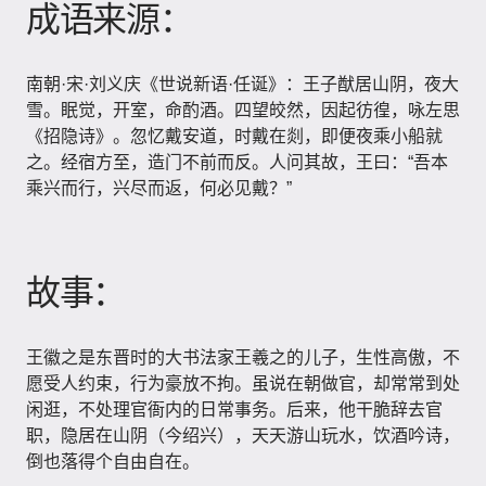
成语来源：
南朝·宋·刘义庆《世说新语·任诞》：王子猷居山阴，夜大
雪。眠觉，开室，命酌酒。四望皎然，因起彷徨，咏左思
《招隐诗》。忽忆戴安道，时戴在剡，即便夜乘小船就
之。经宿方至，造门不前而反。人问其故，王曰：“吾本
乘兴而行，兴尽而返，何必见戴？”
故事：
王徽之是东晋时的大书法家王羲之的儿子，生性高傲，不
愿受人约束，行为豪放不拘。虽说在朝做官，却常常到处
闲逛，不处理官衙内的日常事务。后来，他干脆辞去官
职，隐居在山阴（今绍兴），天天游山玩水，饮酒吟诗，
倒也落得个自由自在。