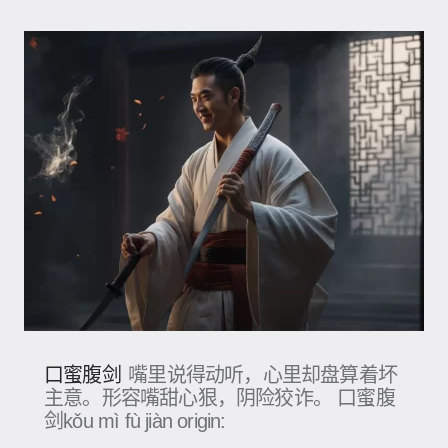
口蜜腹剑
嘴里说得动听，心里却盘算着坏
主意。形容嘴甜心狠，阴险狡诈。 口蜜腹
剑kǒu mì fù jiàn origin: