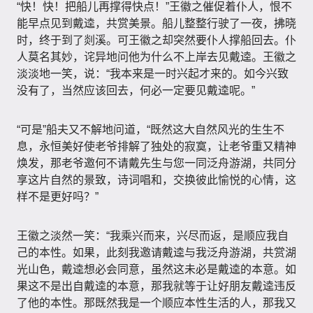
“快！快！把船儿再撑得快点！”王徽之催促着仆人，恨不
能早点见到戴逵，共赏美景。船儿整整行驶了一夜，拂晓
时，终于到了剡溪。可王徽之却突然要仆人撑船回去。仆
人莫名其妙，诧异地问他为什么不上岸去见戴逵。王徽之
淡淡地一笑，说：“我本来是一时兴起才来的。如今兴致
没有了，当然应该回去，何必一定要见戴逵呢。”
“可是”船夫又不解地问道，“既然这大自然风光的生生不
息，永恒美好使老爷排解了独处的寂寞，让老爷重又精神
焕发，那老爷邀何不请戴先生与您一同泛舟游湖，共同分
享这片自然的景致，诗词唱和，交换彼此愉悦的心情，这
样不是更好吗？”
王徽之淡然一笑：“我乘兴而来，兴尽而返，是顺应我自
己的本性。如果，此刻我邀请戴逵与我泛舟游湖，共赏湖
光山色，戴逵想必会同意，虽然这未必是戴逵的本意。如
果这不是出自戴逵的本意，那我就等于让好朋友戴逵违反
了他的本性。那既然我是一个顺应本性生活的人，那我又