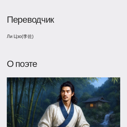
Переводчик
Ли Цзо(李佐)
О поэте