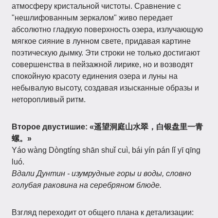
атмосферу кристальной чистоты. Сравнение с
"нешлифованным зеркалом" живо передает
абсолютно гладкую поверхность озера, излучающую
мягкое сияние в лунном свете, придавая картине
поэтическую дымку. Эти строки не только достигают
совершенства в пейзажной лирике, но и возводят
спокойную красоту единения озера и луны на
небывалую высоту, создавая изысканные образы и
неторопливый ритм.
Второе двустишие:
«遥望洞庭山水翠，白银盘里一青
螺。»
Yáo wàng Dòngtíng shān shuǐ cuì, bái yín pán lǐ yī qīng
luó.
Вдали Дунтин - изумрудные горы и воды, словно
голубая раковина на серебряном блюде.
Взгляд переходит от общего плана к детализации: