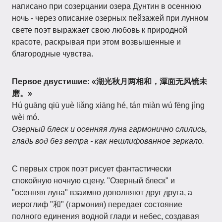
написано при созерцании озера Дунтин в осеннюю
ночь - через описание озерных пейзажей при лунном
свете поэт выражает свою любовь к природной
красоте, раскрывая при этом возвышенные и
благородные чувства.
Первое двустишие:
«湖光秋月两相和，潭面无风镜未
磨。»
Hú guāng qiū yuè liǎng xiāng hé, tán miàn wú fēng jìng
wèi mó.
Озерный блеск и осенняя луна гармонично слились,
гладь вод без ветра - как нешлифованное зеркало.
С первых строк поэт рисует фантастически
спокойную ночную сцену. "Озерный блеск" и
"осенняя луна" взаимно дополняют друг друга, а
иероглиф "和" (гармония) передает состояние
полного единения водной глади и небес, создавая