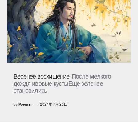
Весенее восхищение
После мелкого
дождя ивовые кустыЕще зеленее
становились
by
Poems
2024年 7月 26日