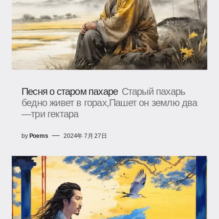
Песня о старом пахаре
Старый пахарь
бедно живет в горах,Пашет он землю два
—три гектара
by
Poems
2024年 7月 27日