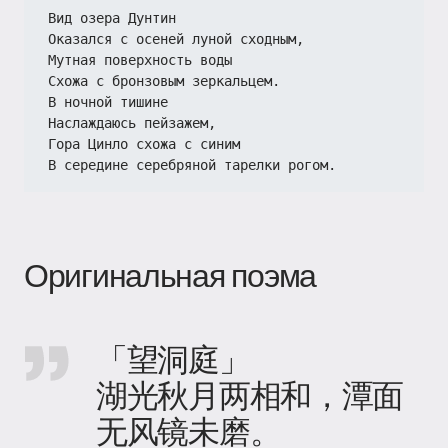
Вид озера Дунтин
Оказался с осеней луной сходным,
Мутная поверхность воды
Схожа с бронзовым зеркальцем.
В ночной тишине
Наслаждаюсь пейзажем,
Гора Цинло схожа с синим
В середине серебряной тарелки рогом.
Оригинальная поэма
「望洞庭」
湖光秋月两相和，潭面
无风镜未磨。