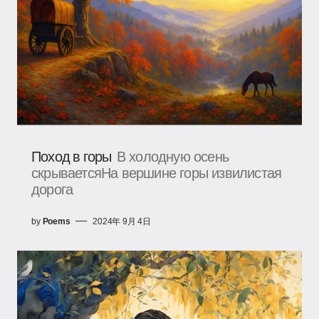
Поход в горы
В холодную осень
скрываетсяНа вершине горы извилистая
дорога
by
Poems
2024年 9月 4日