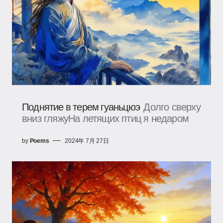
Поднятие в терем гуаньцюэ
Долго сверху
вниз гляжуНа летящих птиц я недаром
by
Poems
2024年 7月 27日