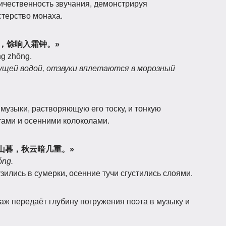
чественность звучания, демонстрируя
стерство монаха.
洗流水，馀响入霜钟。»
āng zhōng.
щей водой, отзвуки вплетаются в морозный
узыки, растворяющую его тоску, и тонкую
ами и осенними колоколами.
«不觉碧山暮，秋云暗几重。»
óng.
узились в сумерки, осенние тучи сгустились слоями.
аж передаёт глубину погружения поэта в музыку и