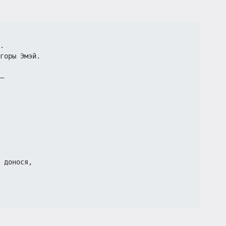
.
горы Эмэй.
—
 донося,