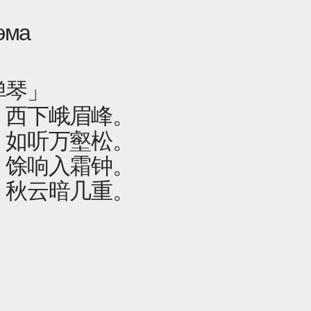
эма
弹琴」
，西下峨眉峰。
，如听万壑松。
，馀响入霜钟。
，秋云暗几重。