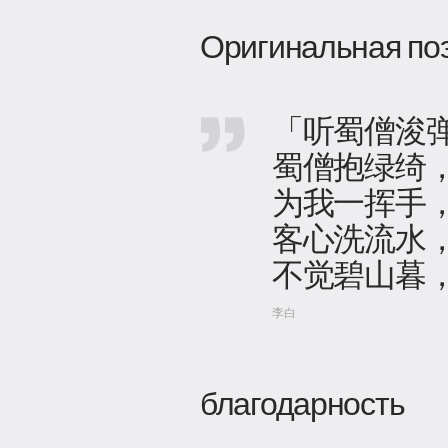
Оригинальная по
「听蜀僧浚
蜀僧抱绿绮
为我一挥手
客心洗流水
不觉碧山暮
李白
благодарность