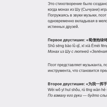
Это стихотворение было создано
когда монах из Шу (Сычуани) иг
Погружаясь в звуки музыки, поэ
одновременно вкладывая в мелод
истинных друзей.
Первое двустишие: «蜀僧
Shǔ sēng bào lǜ qǐ, xī xià Éméi fēn
Монах из Шу с лютней «Зелёная
Поэт представляет музыканта, п
инструмента, что становится пр
Второе двустишие: «为我
Wèi wǒ yī huī shǒu, rú tīng wàn hè
По взмаху его руки — будто сл