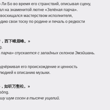
 Ли Бо во время его странствий, описывая сцену,
рал на знаменитой лютне «Зелёная парча».
т восхищался мастерством исполнителя,
ию свои тоску по родине и печаль о редкости
抱绿绮，西下峨眉峰。»
g.
 парча» спускается с западных склонов Эмэйшань.
одчёркивая его происхождение и ценность
елюдией к описанию музыки.
一挥手，如听万壑松。»
 sōng.
ышу шум сосен в тысяче ущелий.