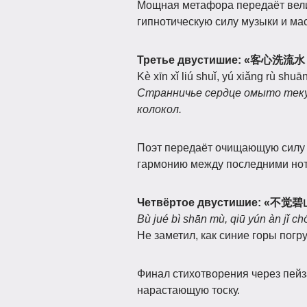
Мощная метафора передаёт вели
гипнотическую силу музыки и ма
Третье двустишие: «客心
Kè xīn xǐ liú shuǐ, yú xiǎng rù shu
Странничье сердце омыто теку
колокол.
Поэт передаёт очищающую силу м
гармонию между последними нот
Четвёртое двустишие: 
Bù jué bì shān mù, qiū yún àn jǐ ch
Не заметил, как синие горы погр
Финал стихотворения через пейз
нарастающую тоску.