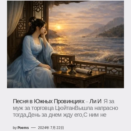
Песня в Южных Провинциях – Ли И
Я за
муж за торговца ЦюйтанВышла напрасно
тогда,День за днем жду его,С ним не
by
Poems
2024年 7月 22日