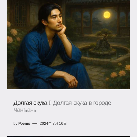
Долгая скука I
Долгая скука в городе
Чанъань
by
Poems
2024年 7月 16日