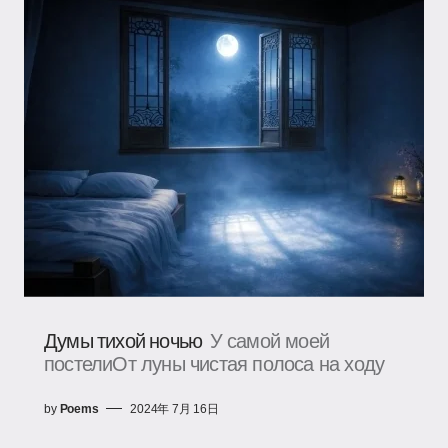
Думы тихой ночью
У самой моей
постелиОт луны чистая полоса на ходу
by
Poems
2024年 7月 16日