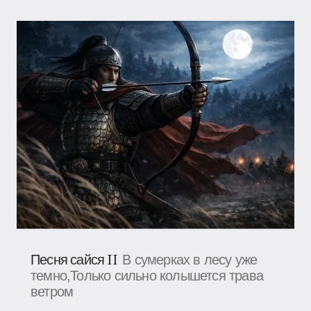
Песня сайся II
В сумерках в лесу уже
темно,Только сильно колышется трава
ветром