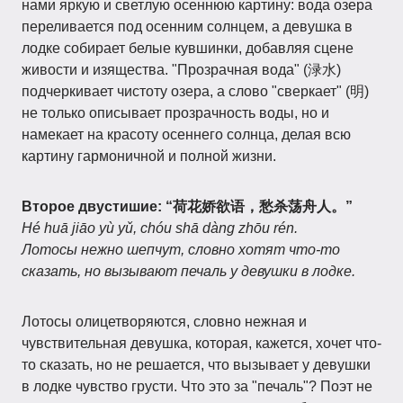
нами яркую и светлую осеннюю картину: вода озера
переливается под осенним солнцем, а девушка в
лодке собирает белые кувшинки, добавляя сцене
живости и изящества. "Прозрачная вода" (渌水)
подчеркивает чистоту озера, а слово "сверкает" (明)
не только описывает прозрачность воды, но и
намекает на красоту осеннего солнца, делая всю
картину гармоничной и полной жизни.
Второе двустишие:
“荷花娇欲语，愁杀荡舟人。”
Hé huā jiāo yù yǔ, chóu shā dàng zhōu rén.
Лотосы нежно шепчут, словно хотят что-то
сказать, но вызывают печаль у девушки в лодке.
Лотосы олицетворяются, словно нежная и
чувствительная девушка, которая, кажется, хочет что-
то сказать, но не решается, что вызывает у девушки
в лодке чувство грусти. Что это за "печаль"? Поэт не