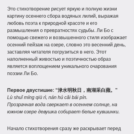
Это стихотворение рисует яркую и полную жизни
картину осеннего сбора водяных лилий, выражая
любовь поэта к природной красоте и его
размышления о превратностях судьбы. Ли Бо с
помощью свежего и возвышенного стиля изображает
осенний пейзаж на озере, словно это весенний день,
заставляя читателя погрузиться в него. Этот
наполненный живостью и поэтичностью образ
является воплощением уникального очарования
поэзии Ли Бо.
Первое двустишие:
“渌水明秋日，南湖采白蘋。”
Lù shuǐ míng qiū rì, nán hú cǎi bái pín.
Прозрачная вода сверкает в осеннем солнце, на
южном озере девушка собирает белые кувшинки.
Начало стихотворения сразу же раскрывает перед