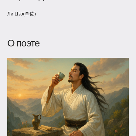
Ли Цзо(李佐)
О поэте