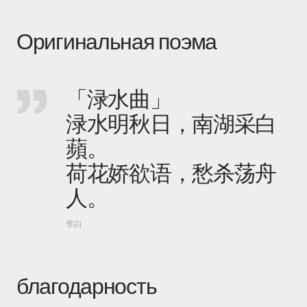
Оригинальная поэма
「渌水曲」
渌水明秋日，南湖采白
蘋。
荷花娇欲语，愁杀荡舟
人。
李白
благодарность