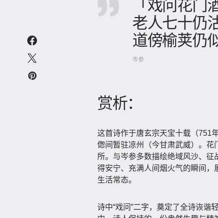
「戏问花门
老人七十仍
道傍榆荚仍
岑参
赏析：
这首诗作于唐玄宗天宝十载（751
偬间暂驻凉州（今甘肃武威）。花
所。与岑参多数描绘绝域风沙、征
得安宁、充满人间烟火气的瞬间，
生活常态。
诗中“戏问”二字，奠定了全诗诙谐