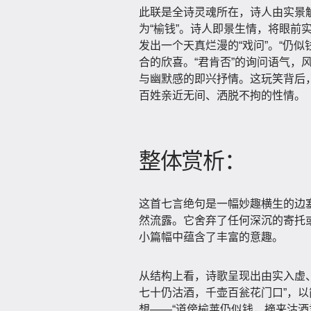
此联是全诗灵魂所在，诗人由实景
为“榆钱”。诗人即景生情，将眼前
发出一个天真烂漫的“戏问”。“仍似
合的欣喜。“君肯否”的询问语气，
与幽默感的即兴抒情。这玩笑背后
百姓亲近无间、洒脱不拘的性情。
整体赏析：
这首七言绝句是一幅妙趣横生的边
然流露。它舍弃了任何深沉的寄托
小篇幅中蕴含了丰富的意趣。
从结构上看，诗歌呈现出由实入虚
七十仍沽酒，千壶百瓮花门口”，
想——“道傍榆荚仍似钱，摘来沽酒