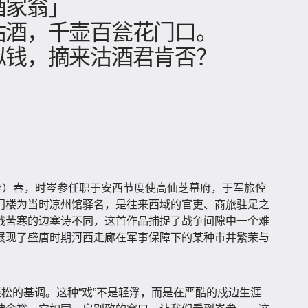
酒家翁」
沽酒，千壶百瓮花门口。
似钱，摘来沽酒君肯否？
年）春，时岑参任职于安西节度使高仙芝幕府，于军旅倥
门楼为当时凉州馆驿名，是往来西域的官吏、商旅驻足之
战苦寒的边塞诗不同，这首作品捕捉了战争间隙中一个难
展现了盛唐时期河西走廊在军事保障下的某种市井繁荣与
轻松的基调。这种“戏”不是轻浮，而是在严酷的戍边生涯