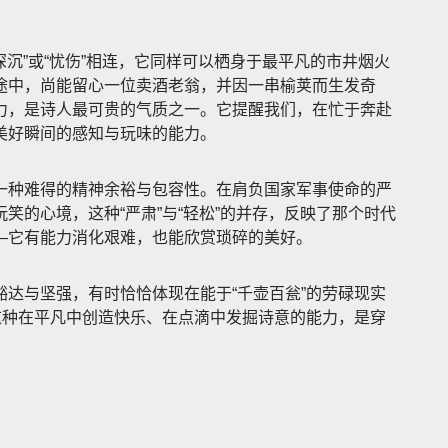
深沉”或“忧伤”相连，它同样可以栖身于最平凡的市井烟火
途中，尚能留心一位卖酒老翁，并因一串榆荚而生发奇
力，是诗人最可贵的气质之一。它提醒我们，在忙于奔赴
美好瞬间的感知与玩味的能力。
一种难得的精神余裕与包容性。在肩负国家军事使命的严
笑的心境，这种“严肃”与“轻松”的并存，反映了那个时代
—它有能力消化艰难，也能欣赏琐碎的美好。
达与坚强，有时恰恰体现在能于“千壶百瓮”的劳碌现实
这种在平凡中创造快乐、在点滴中发掘诗意的能力，是穿
。