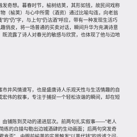
触发奇想。暮春时节，榆树结荚，其形如钱，故民间戏称
实物（榆荚）与心中所需（酒资）通过比喻勾连，向老翁
钱”的“仍”字，与上句“仍沽酒”呼应，带有一种发现生活巧
风趣俏皮，将一场普通的买卖对话，瞬间升华为充满诗意
，既流露了诗人对春光的敏感与欣赏，也体现了他与边地
塞市井风情速写，也是盛唐诗人乐观天性与生活情趣的自
或宏伟的叙事，专注于捕捉一个轻松诙谐的瞬间，却在短
、由铺陈到灵动的递进层次。前两句扎实叙事——“老人
以简练的白描勾勒出边城酒肆的生动画面；后两句突发奇
君肯否”，由眼前榆荚的实景触发“以荚代钱”的戏谑之问。