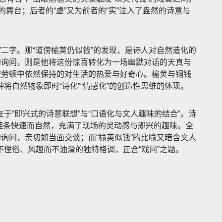
信的舞台；后者的“虚”又为前者的“实”注入了盎然的诗意与
”二字。那“道傍榆荚仍似钱”的发现，是诗人对自然造化的
的询问，则是他将这份惊喜转化为一场幽默对话的天真与
旅劳顿中依然保持的对生活的热爱与好奇心。榆荚与铜钱
将自然物象即时“诗化”“情感化”的创造性思维的体现。
于“即兴式的诗意联想”与“口语化与文人趣味的结合”。诗
联想链条快速而自然，充满了现场的灵动感与即兴的趣味。全
的询问，亲切如当面交谈；而“榆荚似钱”的比喻又暗含文人
俚俗、风趣而不油滑的独特格调，正合“戏问”之题。