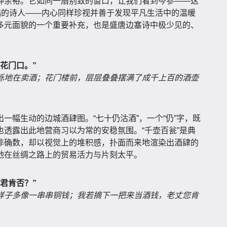
神余裕。它如同一扇别致的窗口，让我们看到岑参——这
酷的诗人——内心同样珍视并善于发现平凡生活中的温暖
多元面貌的一个重要补充，也是盛唐边塞诗中极少见的、
花门口。”
铄地在卖酒；花门楼前，层层叠叠摆满了成千上百的酒壶
一幅生动的边城酒肆图。“七十仍沽酒”，一个“仍”字，既
透露出此地营商习以为常的安稳氛围。“千壶百瓮”是典
非确数，却以视觉上的堆积感，扑面而来地渲染出酒肆的
地在丝绸之路上的贸易活力与片刻太平。
君肯否？”
样子多像一串串铜钱；我若摘下一把来当酒钱，老丈您肯