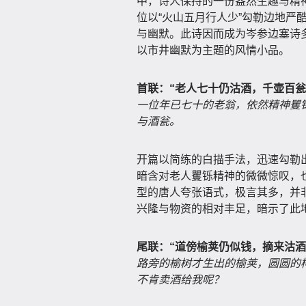
中，诗人保持的一份盎然生趣与精
位以“火山五月行人少”勾勒边地严
与幽默。此诗因而成为岑参边塞诗
以市井幽默为主题的风情小品。
首联：“老人七十仍沽酒，千壶百瓮
一位年已七十的老翁，依然精神矍
与酒瓮。
开篇以简练的白描手法，迅速勾勒出
暗含对老人矍铄精神的微微惊叹，也
型的唐人夸张语式，极言其多，并
兴隆与物资的相对丰足，暗示了此
尾联：“道傍榆荚仍似钱，摘来沽酒
路旁的榆树才生出的榆荚，圆圆的
不肯卖酒给我呢？