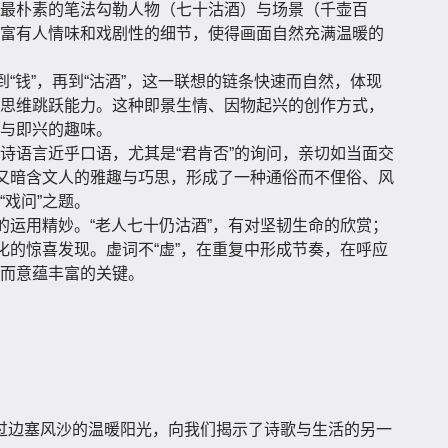
最朴素的笔法勾勒人物（七十沽酒）与场景（千壶百
富有人情味和戏剧性的细节，使得画面自然充满温暖的
”到“钱”，再到“沽酒”，这一联想的链条快速而自然，体现
思维跳跃能力。这种即景生情、因物起兴的创作方式，
与即兴的趣味。
诗语言近乎口语，尤其是“君肯否”的询问，亲切如当面交
喻又暗含文人的雅趣与巧思，形成了一种通俗而不俚俗、风
“戏问”之题。
字的运用精妙。“老人七十仍沽酒”，有对坚韧生命的欣赏；
造化的惊喜发现。虚词不“虚”，在重复中形成节奏，在呼应
而意蕴丰富的关键。
过边塞风沙的温暖阳光，向我们揭示了诗歌与生活的另一