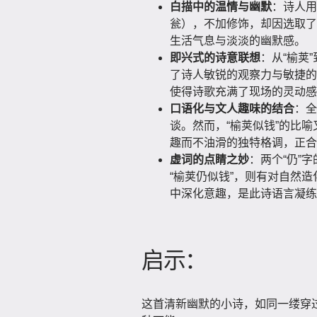
白描中的温情与幽默
：诗人用
瓮），不加修饰，却因选取了
生活气息与淡淡的幽默感。
即兴式的诗意联想
：从“榆荚
了诗人敏锐的观察力与敏捷的
使得诗歌充满了现场的灵动感
口语化与文人趣味的结合
：全
谈。然而，“榆荚似钱”的比
趣而不油滑的独特格调，正合
虚词的点睛之妙
：两个“仍”
“榆荚仍似钱”，则有对自然
中深化意趣，是此诗语言凝练
启示：
这首清新幽默的小诗，如同一缕穿