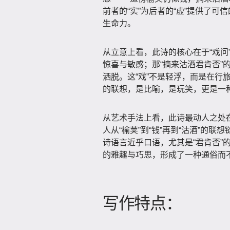
前者的“实”为后者的“虚”提供了可
生命力。
从立意上看，此诗的核心在于“戏问
惊喜与敏感；那“摘来沽酒君肯否”
洒脱。这“戏”不是轻浮，而是在行
的联想，是比喻，是玩笑，更是一种
从艺术手法上看，此诗最动人之处在
人从“榆荚”到“钱”再到“沽酒”的
诗语言近乎口语，尤其是“君肯否”
的雅趣与巧思，形成了一种通俗而不
写作特点：