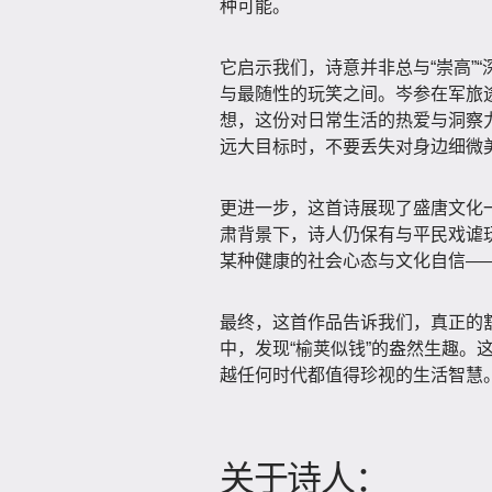
种可能。
它启示我们，诗意并非总与“崇高”“
与最随性的玩笑之间。岑参在军旅
想，这份对日常生活的热爱与洞察
远大目标时，不要丢失对身边细微
更进一步，这首诗展现了盛唐文化
肃背景下，诗人仍保有与平民戏谑玩
某种健康的社会心态与文化自信—
最终，这首作品告诉我们，真正的豁
中，发现“榆荚似钱”的盎然生趣。
越任何时代都值得珍视的生活智慧
关于诗人：