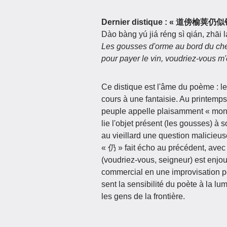
Dernier distique : « 道傍
Dào bàng yú jiá réng sì qián, zhāi l
Les gousses d'orme au bord du chem
pour payer le vin, voudriez‑vous m
Ce distique est l'âme du poème : le 
cours à une fantaisie. Au printemps
peuple appelle plaisamment « monn
lie l'objet présent (les gousses) à
au vieillard une question malicieu
« 仍 » fait écho au précédent, avec
(voudriez‑vous, seigneur) est enjou
commercial en une improvisation po
sent la sensibilité du poète à la lum
les gens de la frontière.