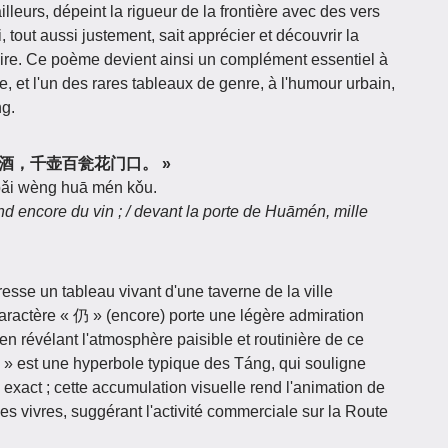
illeurs, dépeint la rigueur de la frontière avec des vers
 aussi justement, sait apprécier et découvrir la
naire. Ce poème devient ainsi un complément essentiel à
re, et l'un des rares tableaux de genre, à l'humour urbain,
ng.
七十仍沽酒，千壶百瓮花门口。 »
ú bǎi wèng huā mén kǒu.
nd encore du vin ; / devant la porte de Huāmén, mille
resse un tableau vivant d'une taverne de la ville
ctère « 仍 » (encore) porte une légère admiration
t en révélant l'atmosphère paisible et routinière de ce
est une hyperbole typique des Táng, qui souligne
xact ; cette accumulation visuelle rend l'animation de
 des vivres, suggérant l'activité commerciale sur la Route