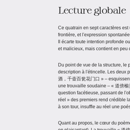
Lecture globale
Ce quatrain en sept caractères est 
frontière, et l'expression spontané
Il écarte toute intention profonde o
et malicieux, mais contient en peu 
Du point de vue de la structure, le 
description à l'étincelle. Les de
酒，千壶百瓮花门口 » – esquissent une tav
une trouvaille soudaine – «
question facétieuse, passant de l'
réel » des premiers rend crédible la s
à son tour, insuffle au réel une poés
Quant au propos, le cœur du poèm
en plaisantant). La trouvaille « 