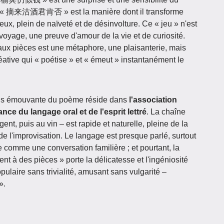
ion « 摘来沽酒君肯否 » est la manière dont il transforme
eux, plein de naïveté et de désinvolture. Ce « jeu » n'est
du voyage, une preuve d'amour de la vie et de curiosité.
ux pièces est une métaphore, une plaisanterie, mais
ative qui « poétise » et « émeut » instantanément le
a plus émouvante du poème réside dans
l'association
liance du langage oral et de l'esprit lettré
. La chaîne
gent, puis au vin – est rapide et naturelle, pleine de la
e l'improvisation. Le langage est presque parlé, surtout
 comme une conversation familière ; et pourtant, la
t à des pièces » porte la délicatesse et l'ingéniosité
populaire sans trivialité, amusant sans vulgarité –
».