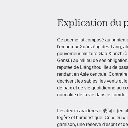
Explication du
Ce poème fut composé au printemps
l'empereur Xuánzōng des Táng, alo
gouverneur militaire Gāo Xiānzhī à 
Gānsù) au milieu de ses obligation
réputée de Liángzhōu, lieu de pass
rendant en Asie centrale. Contraire
décrivent les sables, les vents et le
de paix et de vie quotidienne au cœu
normalité de la vie dans le corridor
Les deux caractères « 戏问 » (en pl
légère et humoristique. Ce « jeu » n'
garnison, une réserve d'esprit et de