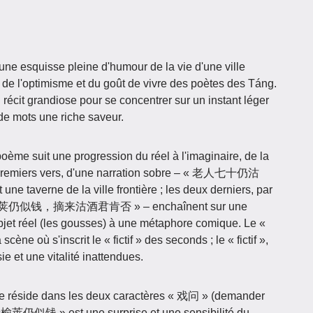
une esquisse pleine d'humour de la vie d'une ville
e de l'optimisme et du goût de vivre des poètes des Táng.
u récit grandiose pour se concentrer sur un instant léger
de mots une riche saveur.
poème suit une progression du réel à l'imaginaire, de la
ux premiers vers, d'une narration sobre – « 老人七十仍沽
erne de la ville frontière ; les deux derniers, par
 道傍榆荚仍似钱，摘来沽酒君肯否 » – enchaînent sur une
objet réel (les gousses) à une métaphore comique. Le «
cène où s'inscrit le « fictif » des seconds ; le « fictif »,
ie et une vitalité inattendues.
e réside dans les deux caractères « 戏问 » (demander
道傍榆荚仍似钱 » est une surprise et une sensibilité du