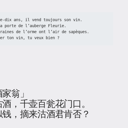
ante-dix ans, il vend toujours son vin.
a porte de l’auberge Fleurie.
s graines de l’orme ont l’air de sapèques.
er ton vin, tu veux bien ?
酒家翁」
沽酒，千壶百瓮花门口。
似钱，摘来沽酒君肯否？