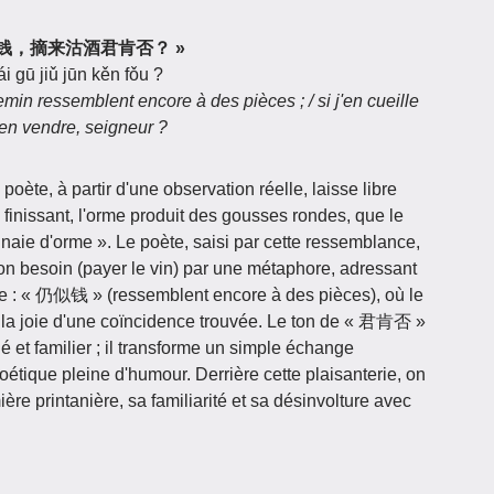
榆荚仍似钱，摘来沽酒君肯否？ »
ái gū jiǔ jūn kěn fǒu ?
in ressemblent encore à des pièces ; / si j'en cueille
'en vendre, seigneur ?
poète, à partir d'une observation réelle, laisse libre
 finissant, l'orme produit des gousses rondes, que le
aie d'orme ». Le poète, saisi par cette ressemblance,
 son besoin (payer le vin) par une métaphore, adressant
se : « 仍似钱 » (ressemblent encore à des pièces), où le
 la joie d'une coïncidence trouvée. Le ton de « 君肯否 »
é et familier ; il transforme un simple échange
étique pleine d'humour. Derrière cette plaisanterie, on
ière printanière, sa familiarité et sa désinvolture avec