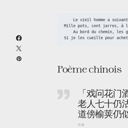
    Le vieil homme a soix
Mille pots, cent jarres, à l
    Au bord du chemin, le
Si je les cueille pour achet
Poème chinois
「戏问花门
老人七十仍
道傍榆荚仍
岑参