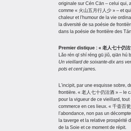
originale sur Cén Cān – celui qui, a
comme « 火山五月行人少 » – et qui, tout
chaleur et l'humour de la vie ordi
la diversité de sa poésie de frontiè
dans la poésie de frontière des Tá
Premier distique : « 老人
Lǎo rén qī shí réng gū jiǔ, qiān h
Un vieillard de soixante‑dix ans ve
pots et cent jarres.
L'incipit, par une esquisse sobre, d
frontière. « 老人七十仍沽酒 » – le cara
pour la vigueur de ce vieillard, tou
commerce en ces lieux. « 千壶百瓮 » 
l'abondance, non pas un décompte e
la taverge et la relative prospérité
de la Soie et ce moment de répit.