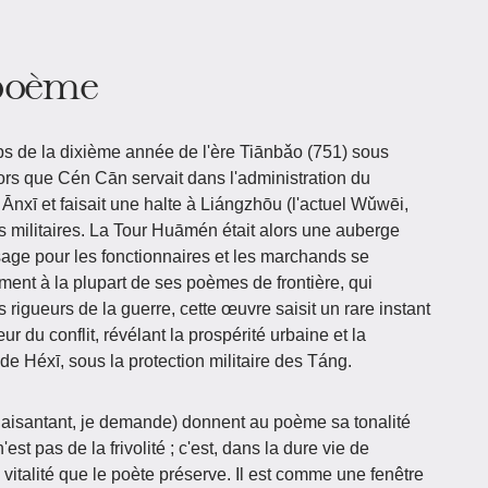
 poème
 de la dixième année de l'ère Tiānbǎo (751) sous
rs que Cén Cān servait dans l'administration du
Ānxī et faisait une halte à Liángzhōu (l'actuel Wǔwēi,
s militaires. La Tour Huāmén était alors une auberge
age pour les fonctionnaires et les marchands se
ment à la plupart de ses poèmes de frontière, qui
s rigueurs de la guerre, cette œuvre saisit un rare instant
r du conflit, révélant la prospérité urbaine et la
 de Héxī, sous la protection militaire des Táng.
aisantant, je demande) donnent au poème sa tonalité
est pas de la frivolité ; c'est, dans la dure vie de
 vitalité que le poète préserve. Il est comme une fenêtre