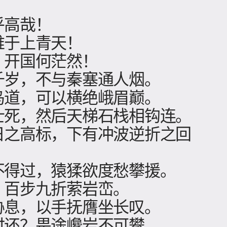
乎高哉！
难于上青天！
，开国何茫然！
千岁，不与秦塞通人烟。
鸟道，可以横绝峨眉巅。
士死，然后天梯石栈相钩连。
日之高标，下有冲波逆折之回
不得过，猿猱欲度愁攀援。
，百步九折萦岩峦。
胁息，以手抚膺坐长叹。
时还？畏途巉岩不可攀。