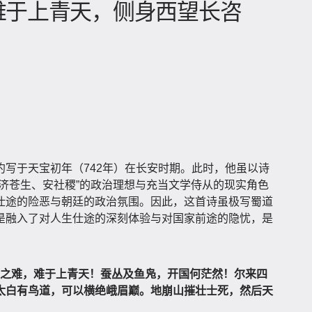
难于上青天，侧身西望长咨
写于天宝初年（742年）在长安时期。此时，他虽以诗
济苍生、安社稷”的政治理想与充当文学侍从的现实角色
仕途的险恶与朝廷的政治氛围。因此，这首诗虽极写蜀道
是融入了对人生仕途的深刻体验与对国家前途的隐忧，是
道之难，难于上青天！蚕丛及鱼凫，开国何茫然！尔来四
太白有鸟道，可以横绝峨眉巅。地崩山摧壮士死，然后天