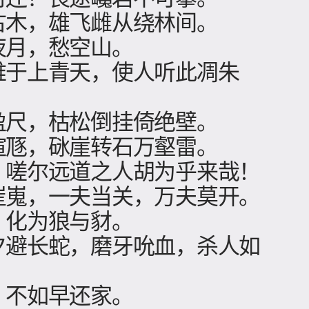
古木，雄飞雌从绕林间。
夜月，愁空山。
难于上青天，使人听此凋朱
盈尺，枯松倒挂倚绝壁。
喧豗，砯崖转石万壑雷。
，嗟尔远道之人胡为乎来哉！
崔嵬，一夫当关，万夫莫开。
，化为狼与豺。
夕避长蛇，磨牙吮血，杀人如
，不如早还家。