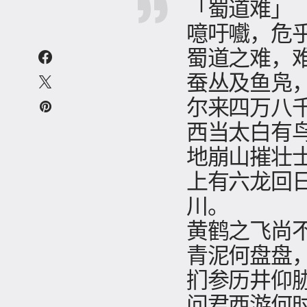
「蜀道难」
噫吁嚱，危
蜀道之难，
蚕丛及鱼凫
尔来四万八
西当太白有
地崩山摧壮
上有六龙回
川。
黄鹤之飞尚
青泥何盘盘
扪参历井仰
问君西游何