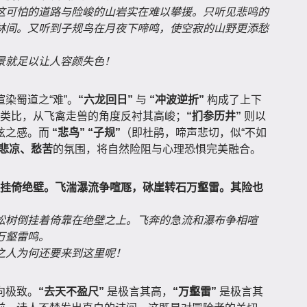
这可怕的道路与险峻的山岩实在难以攀援。只听见悲鸣的
林间。又听到子规鸟在月夜下啼鸣，使空寂的山野更添愁
景就足以让人容颜失色！
染蜀道之“难”。
“六龙回日”
与
“冲波逆折”
构成了上下
类比，从飞禽走兽的角度反衬其高峻；
“扪参历井”
则以
眩之感。而
“悲鸟”
“子规”
（即杜鹃，啼声悲切，似“不如
悲凉、愁苦
的氛围，将自然险阻与心理恐惧完美融合。
倒挂倚绝壁。飞湍瀑流争喧豗，砯崖转石万壑雷。其险也
松树倒挂着倚靠在绝壁之上。飞奔的急流和瀑布争相喧
万壑雷鸣。
之人为何还要来到这里呢！
向极致。
“去天不盈尺”
是极言其高，
“万壑雷”
是极言其