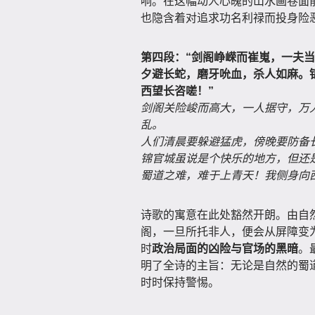
响。在这幅动人心魄的山水画卷面
也隐含着对追求功名利禄而投身险
第四段：“剑阁峥嵘而崔嵬，一夫
夕避长蛇，磨牙吮血，杀人如麻。
西望长咨嗟！”
剑阁关险峻而高大，一人据守，万
乱。
人们清晨要躲避猛虎，傍晚要防备
锦官城虽说是个快乐的地方，但还
蜀道之难，难于上青天！我侧身向
诗歌的寓意在此处豁然开朗。由自
阁，一旦所托非人，便会从屏障变
时
政治局面的凶险与官场的黑暗
。
明了全诗的主旨：无论是自然的蜀道
时时保持警惕。