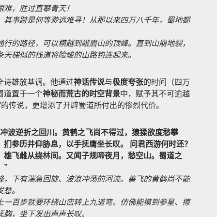
艰难，胜过直攀青天！
，其事跡是何等渺远难寻！从那以来四万八千年，蜀地都
通行的路径，可以横越到峨眉山的顶峰。直到山崩地裂，
条天梯似的栈道将险峻的山路钩连起来。
全诗雄放基调。他通过
神话传说
与
极度夸张
的时间（四万
蜀道置于一个
神秘而荒古的时空背景
中，赋予其不可逾越
”的传说，更增添了开辟蜀道所付出的惨烈代价。
有冲波逆折之回川。黄鹤之飞尚不得过，猿猱欲度愁攀
。扪参历井仰胁息，以手抚膺坐长叹。 问君西游何时还？
，雄飞雌从绕林间。又闻子规啼夜月，愁空山。蜀道之
！”
峰，下有湍急回旋、波浪冲荡的河流。善飞的黄鹤尚不能
发愁。
上一百步就要环绕山峦转上九道弯。仿佛能摸到参星、擦
抚胸，坐下发出声声长叹。