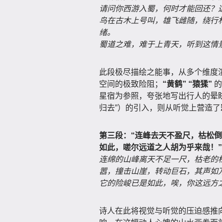
请问你西游入蜀，何时才能回还？
鸟在古木上号叫，雄飞雌随，绕行
绪。
蜀道之难，难于上青天，听到这情
此段极尽描绘之能事，从多个维度渲
空间的极致险阻；
“黄鹤”
“猿猱”
的
星宿为参照，夸张地写出行人的晕
归去”）的引入，则从听觉上营造了
第三段：“连峰去天不盈尺，枯松
如此，嗟尔远道之人胡为乎来哉！”
连绵的山峰离天不足一尺，枯老的
嚣，撞击山崖，转动巨石，其声如
它的险峻已是如此，唉，你这远方
诗人在此将视觉与听觉的压迫感推