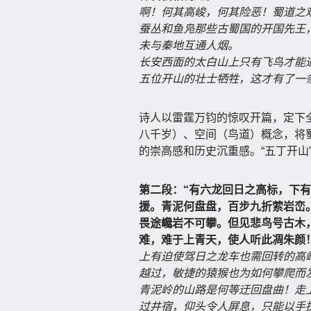
啊！何其高峻，何其险恶！蜀道之
蚕丛和鱼凫那些古蜀国的开国先王
未与秦地互通人烟。
长安西面的太白山上只有飞鸟才能
五位开山的壮士牺牲，这才有了一
诗人以雷霆万钧的惊叹开篇，定下
八千岁）、空间（鸟道）概念，将
的崇高感和历史沉重感。“五丁开山
第二段：“有六龙回日之高标，下
援。青泥何盘盘，百步九折萦岩峦
畏途巉岩不可攀。但见悲鸟号古木
难，难于上青天，使人听此凋朱颜
上有迫使驾日之龙车也需回转的高
越过，敏捷的猿猴也为如何攀爬而
青泥岭的山路是何等迂回盘曲！走
过井宿，仰头令人屏息，只能以手