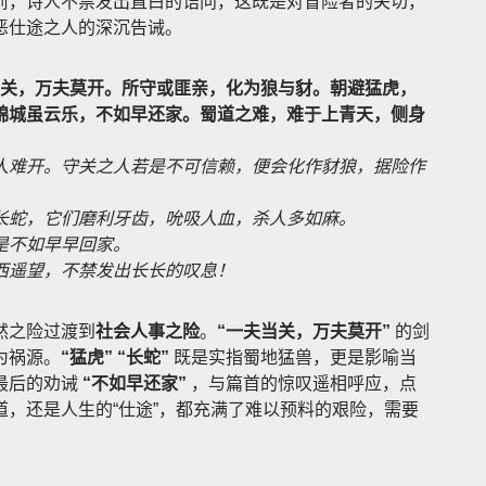
前，诗人不禁发出直白的诘问，这既是对冒险者的关切，
恶仕途之人的深沉告诫。
当关，万夫莫开。所守或匪亲，化为狼与豺。朝避猛虎，
锦城虽云乐，不如早还家。蜀道之难，难于上青天，侧身
人难开。守关之人若是不可信赖，便会化作豺狼，据险作
长蛇，它们磨利牙齿，吮吸人血，杀人多如麻。
是不如早早回家。
西遥望，不禁发出长长的叹息！
然之险过渡到
社会人事之险
。
“一夫当关，万夫莫开”
的剑
为祸源。
“猛虎”
“长蛇”
既是实指蜀地猛兽，更是影喻当
最后的劝诫
“不如早还家”
，与篇首的惊叹遥相呼应，点
，还是人生的“仕途”，都充满了难以预料的艰险，需要