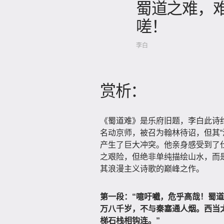
蜀道之难，
嗟！
李白
赏析：
《蜀道难》是乐府旧题，李白此诗约
名动京师，被召为翰林待诏，但其“
产生了巨大冲突。他亲身感受到了
之艰险，但绝非单纯描绘山水，而
其浪漫主义诗歌的巅峰之作。
第一段：“噫吁嚱，危乎高哉！蜀
万八千岁，不与秦塞通人烟。西当
梯石栈相钩连。”