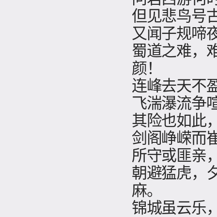
但见悲鸟号
又闻子规啼
蜀道之难，
颜！
连峰去天不
飞湍瀑流争
其险也如此
剑阁峥嵘而
所守或匪亲
朝避猛虎，
麻。
锦城虽云乐