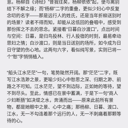
意。杨柳自《诗经》“昔我往矣，杨柳依依”起，便与离别
结下不解之缘；而“杨柳”二字的重叠，更似少妇心中反复
念叨的名字——那是远行人的姓氏，还是当年折柳送别时
的场景？读者不得而知，却能从这低回的叠唱中，感受到
那份挥之不去的思念。紧接着“日暮白沙渡口”，点出时间
与空间：日暮，是归鸟投林、行人投宿的时刻，最易牵动
思妇之情；白沙渡口，则是当日送别的场所，如今成为日
日守望的伤心地。这两句六字，看似纯写景，实则已将一
个“愁”字悄悄植入。
“船头江水茫茫”一句，笔势陡然开阔。那“茫茫”二字，既
写江水浩渺之景，更喻少妇心中愁思之深、归期之渺、前
路之不可知。江水茫茫，望不到边际，正如她的等待，望
不到尽头。至此，情感已在景中蓄满，于是下一句“商人
少妇断肠”如决堤之水，奔涌而出——原来此前所有景
物，都是她眼中之景、心中之痛；那杨柳、日暮、渡口、
江水，无一不勾连着那个远行的人，无一不刺痛着那颗等
待的心。