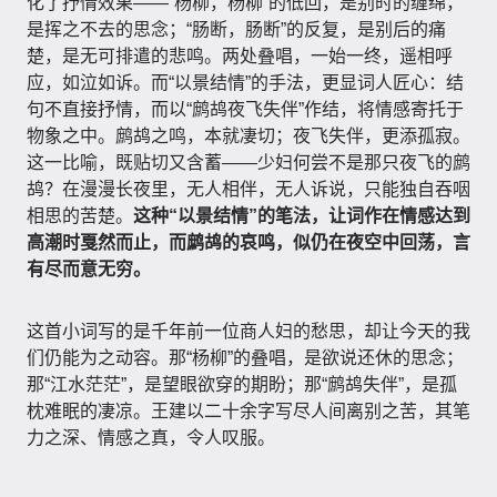
化了抒情效果——“杨柳，杨柳”的低回，是别时的缠绵，
是挥之不去的思念；“肠断，肠断”的反复，是别后的痛
楚，是无可排遣的悲鸣。两处叠唱，一始一终，遥相呼
应，如泣如诉。而“以景结情”的手法，更显词人匠心：结
句不直接抒情，而以“鹧鸪夜飞失伴”作结，将情感寄托于
物象之中。鹧鸪之鸣，本就凄切；夜飞失伴，更添孤寂。
这一比喻，既贴切又含蓄——少妇何尝不是那只夜飞的鹧
鸪？在漫漫长夜里，无人相伴，无人诉说，只能独自吞咽
相思的苦楚。
这种“以景结情”的笔法，让词作在情感达到
高潮时戛然而止，而鹧鸪的哀鸣，似仍在夜空中回荡，言
有尽而意无穷。
这首小词写的是千年前一位商人妇的愁思，却让今天的我
们仍能为之动容。那“杨柳”的叠唱，是欲说还休的思念；
那“江水茫茫”，是望眼欲穿的期盼；那“鹧鸪失伴”，是孤
枕难眠的凄凉。王建以二十余字写尽人间离别之苦，其笔
力之深、情感之真，令人叹服。