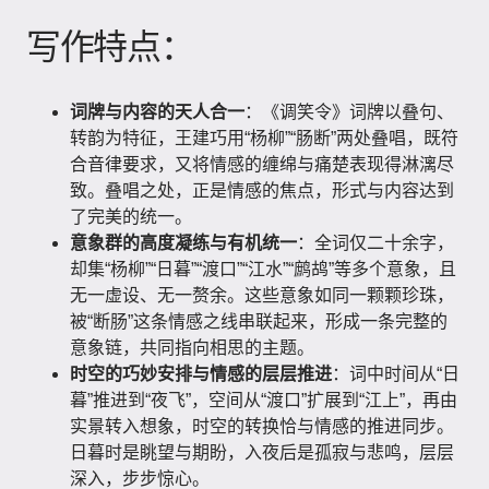
写作特点：
词牌与内容的天人合一
：《调笑令》词牌以叠句、
转韵为特征，王建巧用“杨柳”“肠断”两处叠唱，既符
合音律要求，又将情感的缠绵与痛楚表现得淋漓尽
致。叠唱之处，正是情感的焦点，形式与内容达到
了完美的统一。
意象群的高度凝练与有机统一
：全词仅二十余字，
却集“杨柳”“日暮”“渡口”“江水”“鹧鸪”等多个意象，且
无一虚设、无一赘余。这些意象如同一颗颗珍珠，
被“断肠”这条情感之线串联起来，形成一条完整的
意象链，共同指向相思的主题。
时空的巧妙安排与情感的层层推进
：词中时间从“日
暮”推进到“夜飞”，空间从“渡口”扩展到“江上”，再由
实景转入想象，时空的转换恰与情感的推进同步。
日暮时是眺望与期盼，入夜后是孤寂与悲鸣，层层
深入，步步惊心。