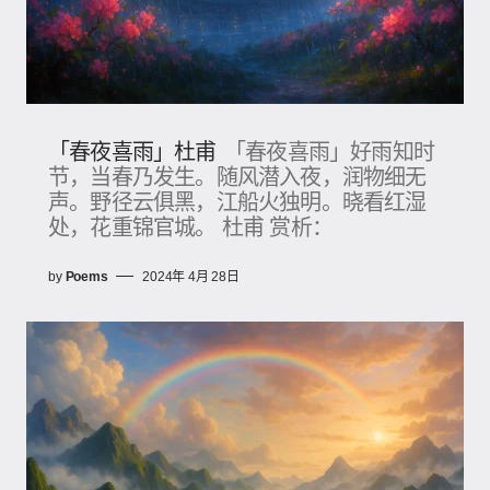
「春夜喜雨」杜甫
「春夜喜雨」好雨知时
节，当春乃发生。随风潜入夜，润物细无
声。野径云俱黑，江船火独明。晓看红湿
处，花重锦官城。 杜甫 赏析：
by
Poems
2024年 4月 28日