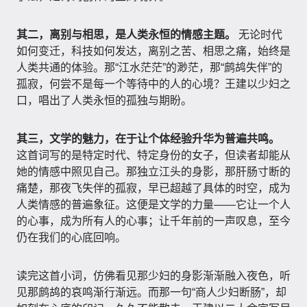
其二，离别与相思，是人类永恒的情感主题。
无论时代
如何变迁，科技如何发达，离别之苦、相思之痛，始终是
人类共通的体验。那“江水茫茫”的渺茫，那“鹧鸪失伴”的
孤寂，何尝不是每一个等待中的人的心境？王建以少妇之
口，唱出了人类永恒的孤独与期盼。
其三，文学的魅力，在于让个体经验升华为普遍共鸣。
这首词写的是特定时代、特定身份的女子，但读者却能从
她的情感中照见自己。那独立江头的身影，那肝肠寸断的
痛楚，那夜飞失伴的孤寂，早已超越了具体的时空，成为
人类情感的普遍象征。这便是文学的力量——它让一个人
的心事，成为所有人的心事；让千年前的一声叹息，至今
仍在我们的心底回响。
读完这首小词，仿佛看见那少妇的身影渐渐融入夜色，听
见那鹧鸪的哀鸣渐行渐远。而那一句“商人少妇断肠”，却