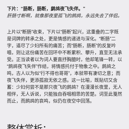
下片：“肠断，肠断，鹧鸪夜飞失伴。”
肝肠寸断啊，就像那夜里孤飞的鹧鸪，永远失去了伴侣。
上片以“断肠”收束，下片以“肠断”起兴，这重叠的二字既
是词牌的转承之处，更是情感的递进与深化。“断肠”二
字，道尽了少妇所有的痛苦；而“肠断，肠断”的反复吟
唱，则让这份痛苦在回环中不断累积、攀升，直至无法承
受。正当读者以为词人要直抒胸臆时，他却笔锋一转，以
“鹧鸪夜飞失伴”作结，将情感托付于物象之中。鹧鸪之
鸣，古人以为似“行不得也哥哥”，本就带有凄切之意；而
夜飞失伴，更添孤寂无依之感。这一比喻，既贴切又含
蓄：少妇何尝不是那只夜飞的鹧鸪？在漫漫长夜里，无人
相伴，无人诉说，只能独自吞咽相思的苦楚。词至此戛然
而止，而鹧鸪的哀鸣，似仍在夜空中回荡。
整体赏析：