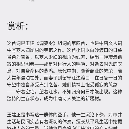
王建
赏析：
这首词是王建《调笑令》组词的第四首，也是中唐文人词
中写商人妇题材的典范之作。这首小词以白沙渡口的日暮
景色为背景，以商人少妇的视角为线索，绣出一幅凄清孤
寂的相思图卷——那是对远行人的呼唤，对逝去时光的叹
息，对自身命运的悲鸣。唐代中期，随着商业的繁荣，商
人常年漂泊在外，而妻子则留守江边渡口，在日复一日的
守望中独自承受离别之苦。她们精神上饱受孤寂的煎熬
——守着空宅，望着江水，不知归舟何日才能出现。这种
独特的生存状态，成为中唐诗人关注的新题材。
王建正是书写这一群体的圣手。他一生沉沦下僚，对市井
生活与民间疾苦有着深切的体察，擅长从平凡生活中挖掘
撼动人心的力量。当他将目光投向江头渡口的商人妇时，