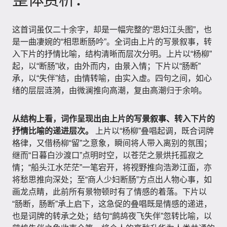
这首词虽仅二十余字，却是一幅完整的“思妇江头图”，也
是一曲凄婉的“相思断肠吟”。全词由上片的写景叙事，转
入下片的抒情比喻，结构清晰而层次分明。上片以“杨柳”
起，以“断肠”收，由外而内，由景入情；下片以“肠断”
承，以“失伴”结，由情转喻，由实入虚。四句之间，如心
绪的层层涟漪，由微澜推向高潮，复由高潮归于余响。
从结构上看，词作呈现出由上片的写景叙事、转入下片的
抒情比喻的递进层次。
上片以“杨柳”叠唱起调，既合词牌
格律，又借杨柳“留”之意象，瞬间将人带入离别的氛围；
继而“日暮白沙渡口”点明时空，以苍茫之景烘托孤寂之
情；“船头江水茫茫”一笔宕开，将视野推向浩渺江面，亦
将愁思推向深处；至“商人少妇断肠”方点出人物心事，如
画龙点睛，此前所有景物顿时有了情感的着落。下片以
“肠断，肠断”承上启下，这急促的叠唱既是情感的递进，
也是词牌的转承之处；结句“鹧鸪夜飞失伴”忽转比喻，以