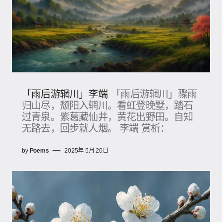
「雨后游辋川」李端
「雨后游辋川」骤雨
归山尽，颓阳入辋川。看虹登晚墅，踏石
过青泉。紫葛藏仙井，黄花出野田。自知
无路去，回步就人烟。 李端 赏析：
by
Poems
2025年 5月 20日