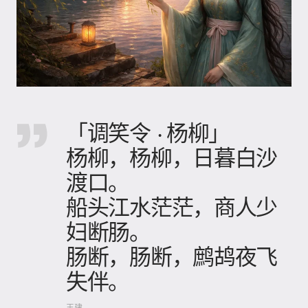
「调笑令 · 杨柳」
杨柳，杨柳，日暮白沙
渡口。
船头江水茫茫，商人少
妇断肠。
肠断，肠断，鹧鸪夜飞
失伴。