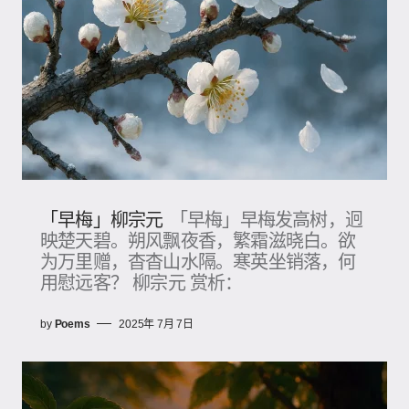
「早梅」柳宗元
「早梅」早梅发高树，迥
映楚天碧。朔风飘夜香，繁霜滋晓白。欲
为万里赠，杳杳山水隔。寒英坐销落，何
用慰远客？ 柳宗元 赏析：
by
Poems
2025年 7月 7日