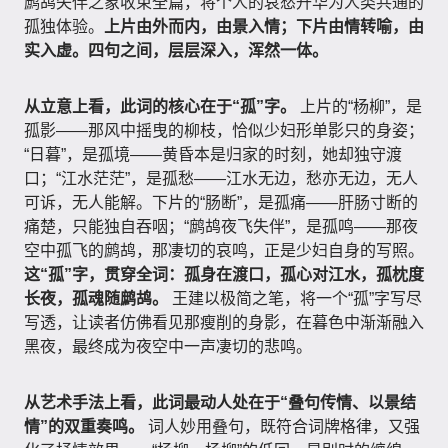
鹧鸪失伴之象收束全篇，将个人的哀愁升华为人类共通的
孤独体验。
上片由外而内，由景入情；下片由情转喻，由
实入虚。四句之间，层层深入，浑然一体。
从立意上看，此词的核心在于“孤”字。
上片的“杨柳”，是
孤影——那风中摇曳的柳枝，恰似少妇形单影只的身姿；
“日暮”，是孤境——黄昏本是归家的时刻，她却独守渡
口；“江水茫茫”，是孤愁——江水无边，愁亦无边，无人
可诉，无人能解。下片的“肠断”，是孤痛——肝肠寸断的
痛楚，只能独自吞咽；“鹧鸪夜飞失伴”，是孤鸣——那夜
空中孤飞的鹧鸪，那凄切的哀鸣，正是少妇自身的写照。
这“孤”字，贯穿全词：孤身在渡口，孤心对江水，孤枕度
长夜，孤魂随鹧鸪。
王建以极简之笔，将一个“孤”字写尽
写透，让读者仿佛看见那瘦削的身影，在暮色中渐渐融入
黑夜，最终成为夜空中一声凄切的悲鸣。
从艺术手法上看，此词最动人处在于“叠句传情、以景结
情”的双重奏鸣。
词人妙用叠句，既符合词牌格律，又强