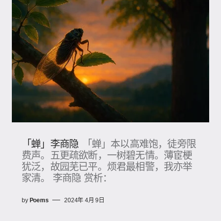
「蝉」李商隐
「蝉」本以高难饱，徒旁限
费声。五更疏欲断，一树碧无情。薄宦梗
犹泛，故园芜已平。烦君最相警，我亦举
家清。 李商隐 赏析：
by
Poems
2024年 4月 9日