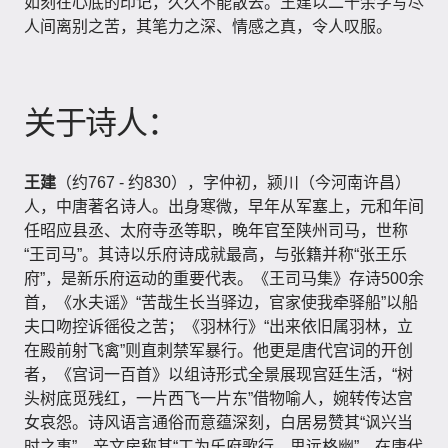
如刻在心底的印记，久久不能散去。王建以二十余字写尽
人间离别之苦，其笔力之深、情感之真，令人叹服。
关于诗人：
王建
（约767 - 约830），字仲初，颍川（今河南许昌）
人，中唐著名诗人。出身寒微，早年从军塞上，元和年间
任昭应县丞、太府寺丞等职，晚年官至陕州司马，世称
“王司马”。其诗以乐府诗成就最高，与张籍并称“张王乐
府”，是新乐府运动的重要代表。《王司马集》存诗500余
首，《水夫谣》“苦哉生长当驿边，官家使我牵驿船”以船
夫口吻控诉徭役之苦；《羽林行》“出来依旧属羽林，立
在殿前射飞禽”则直刺禁军暴行。他更是唐代宫词的开创
者，《宫词一百首》以组诗形式全景展现宫廷生活，“树
头树底觅残红，一片西飞一片东”借物喻人，婉转传达宫
女哀怨。诗风语言通俗而意蕴深刻，白居易赞其“讽兴当
时之事”，辛文房称其“工为乐府歌行，思远格幽”，在唐代