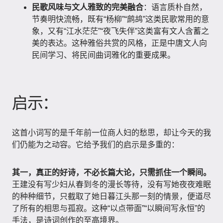
民歌风味与文人雅致的完美融合
：语言质朴自然，
节奏明快流畅，既有“杨柳”“鹧鸪”这类民歌常用的意
象，又有“江水茫茫”“夜飞失伴”这类富有文人含蓄之
美的表达。这种雅俗共赏的风格，正是中唐文人向
民间学习、将民间曲词雅化的重要成果。
启示：
这首小词写的是千年前一位商人妇的愁思，却让今天的我
们仍能为之动容。它给予我们的启示是多重的：
其一，真正的好诗，不必长篇大论，只需抓住一个瞬间。
王建没有写少妇从春到冬的漫长等待，没有写她夜夜难眠
的种种细节，只截取了她日暮江头那一刻的情景，便道尽
了所有的相思与孤寂。这种“以点带面”“以瞬间写永恒”的
手法，是诗词创作的至高境界。