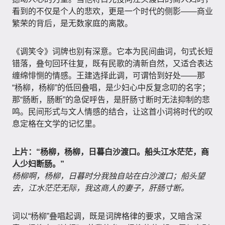
看到的不仅是个人的悲欢，更是一个时代的侧影——商业
繁荣的背后，是无数家庭的离散。
《调笑令》词牌也别有深意。它本为民间曲词，句式长短
错落，叠句回环往复，既有民歌的清新自然，又适合表达
缠绵悱恻的情感。王建选择此调，可谓恰到好处——那
“杨柳，杨柳”的低回叠唱，是少妇心中反复念叨的名字；
那“肠断，肠断”的急促呼告，是肝肠寸断时无法抑制的悲
鸣。民间形式与文人情感的结合，让这首小词将时代的叹
息定格在文学的记忆里。
上片：“杨柳，杨柳，日暮白沙渡口。船头江水茫茫，商
人少妇断肠。”
杨柳啊，杨柳，日暮时分我独自站在白沙渡口；船头望
去，江水茫茫无际，我这商人的妻子，肝肠寸断。
词以“杨柳”叠唱起调，既是词牌格律的要求，又暗含深