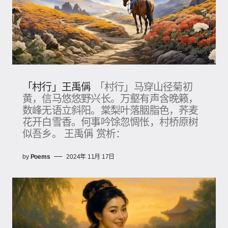
「村行」王禹偁
「村行」马穿山径菊初
黄，信马悠悠野兴长。万壑有声含晚籁，
数峰无语立斜阳。棠梨叶落胭脂色，荞麦
花开白雪香。何事吟馀忽惆怅，村桥原树
似吾乡。 王禹偁 赏析：
by
Poems
2024年 11月 17日