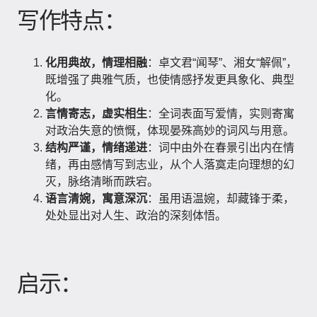
写作特点：
化用典故，情理相融
：卓文君“闻琴”、湘女“解佩”，
既增强了典雅气质，也使情感抒发更具象化、典型
化。
言情寄志，虚实相生
：全词表面写爱情，实则寄寓
对政治失意的愤慨，体现晏殊高妙的词风与用意。
结构严谨，情绪递进
：词中由外在春景引出内在情
绪，再由感情写到志业，从个人落寞走向理想的幻
灭，脉络清晰而跌宕。
语言清婉，寓意深沉
：虽用语温婉，却藏锋于柔，
处处显出对人生、政治的深刻体悟。
启示：