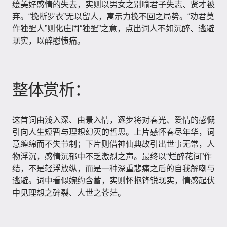
绘美好感情的失去，实则以男女之别喻君子失志、贤才被
弃。“挽断罗衣”无以留人，寓示力挽不回之局势。“劝君莫
作独醒人”则化庄周“独醒”之意，点出词人不如沉醉、逃避
现实，以醉慰愤痛。
整体赏析：
这首词由浅入深、由景入情，逐步将对春光、爱情的感慨
引向人生短暂与理想幻灭的哲思。上片感怀春尽年华，词
意缠绵而不失节制；下片则借神仙典故引出世事无常，人
物浮沉，感情沉郁中不乏激烈之声。最终以“烂醉花间”作
结，不是轻浮放纵，而是一种深重悲痛之后的自我解嘲与
逃避。词中看似婉约含蓄，实则怀抱锋锐现实，情感起伏
中见理想之碎裂、人世之苍茫。