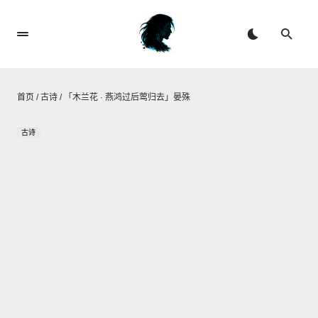
首页
/
古诗
/
「木兰花 · 燕鸿过后莺归去」晏殊
古诗