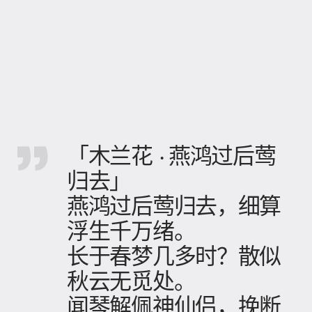
「木兰花 · 燕鸿过后莺
归去」
燕鸿过后莺归去，细算
浮生千万绪。
长于春梦几多时？散似
秋云无觅处。
闻琴解佩神仙侣，挽断