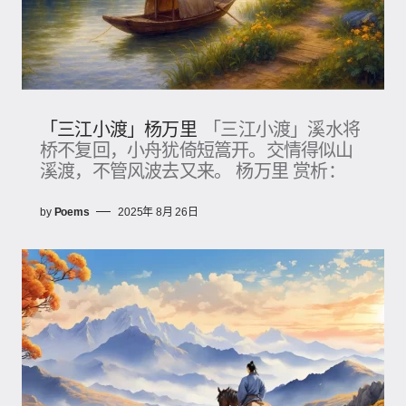
「三江小渡」杨万里
「三江小渡」溪水将
桥不复回，小舟犹倚短篙开。交情得似山
溪渡，不管风波去又来。 杨万里 赏析：
by
Poems
2025年 8月 26日