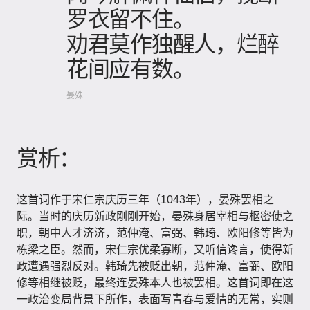
罗衣留不住。
劝君莫作独醒人，烂醉
花间应有数。
晏殊
赏析：
这首词作于宋仁宗庆历三年（1043年），晏殊罢相之
际。当时的庆历新政刚刚开始，晏殊身居宰相与枢密使之
职，朝中人才济济，范仲淹、富弼、韩琦、欧阳修等皆为
栋梁之臣。然而，宋仁宗优柔寡断，又听信谗言，使得新
政遭遇强烈反对。韩琦先被贬出朝，范仲淹、富弼、欧阳
修等相继被贬，最终连晏殊本人也被罢相。这首词即在这
一政治变局背景下所作，表面写青春与爱情的无常，实则