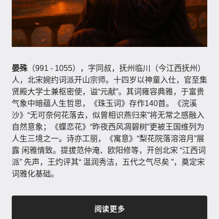
晏殊
（991 - 1055），字同叔，抚州临川（今江西抚州）
人，北宋婉约词派开山宗师。十四岁以神童入仕，官至集
贤殿大学士兼枢密使，谥“元献”。其词雍容典雅，于富贵
气象中暗蕴人生哲思，《珠玉词》存作140首。《浣溪
沙》“无可奈何花落去，似曾相识燕归来”将无常之感融入
自然意象；《蝶恋花》“昨夜西风凋碧树”更被王国维列为
人生三境之一。诗亦工丽，《寓意》“梨花院落溶溶月”展
露 闲雅情致。提拔范仲淹、欧阳修等，开创北宋 “江西词
派” 先声，王灼评其“ 温润秀洁，五代之气尽矣 ”，奠定宋
词雅化基础。
阅读更多