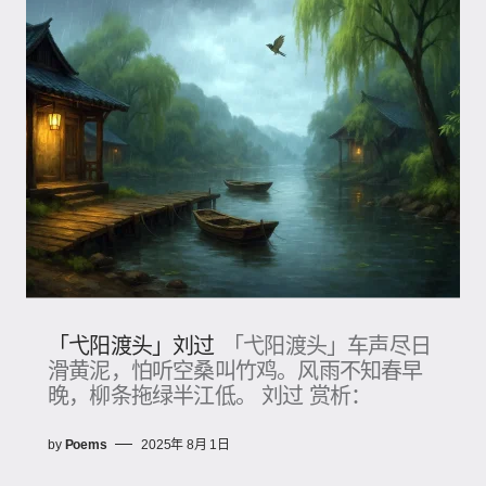
「弋阳渡头」刘过
「弋阳渡头」车声尽日
滑黄泥，怕听空桑叫竹鸡。风雨不知春早
晚，柳条拖绿半江低。 刘过 赏析：
by
Poems
2025年 8月 1日