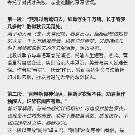
寄托了对贤才失散、志业难酬的深深感慨。
第一段：“燕鸿过后莺归去，细算浮生千万绪。长于春梦
几多时？散似秋云无觅处。”
燕子和大雁飞去，黄莺归隐，春意已尽。细细回想这短暂
的人生，千头万绪难理清。纵有些许春梦，又能持续几
时？最终都像秋天的浮云般消散，难以寻觅。
此段以季节与鸟语写春光消逝，托喻人生短暂。燕鸿、莺
语虽写自然变迁，实则暗示人事浮沉，美景与美人皆难长
保。作者以“春梦”、“秋云”作比，转而表达生命与欢情皆
如过眼云烟，抒发对时光无常的深沉忧思。
第二段：“闻琴解佩神仙侣，挽断罗衣留不住。劝君莫作
独醒人，烂醉花间应有数。”
曾听琴解佩，与神仙般的伴侣相知；可惜纵然拉扯罗衣，
也挽留不住她的离去。劝你不要独自清醒、感世伤怀，不
如烂醉花丛之中，随缘尽兴。
这一段以典故“闻琴”卓文君、“解佩”湘女等神仙眷侣，描