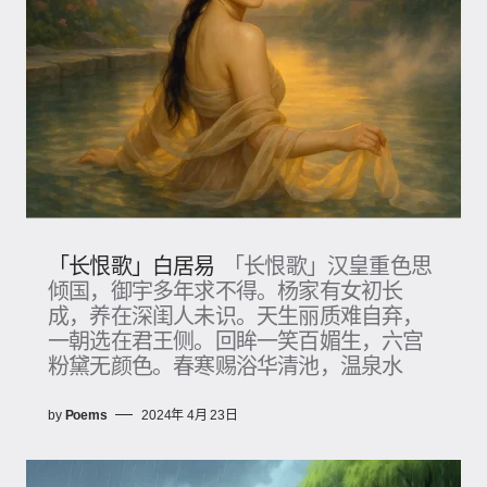
「长恨歌」白居易
「长恨歌」汉皇重色思
倾国，御宇多年求不得。杨家有女初长
成，养在深闺人未识。天生丽质难自弃，
一朝选在君王侧。回眸一笑百媚生，六宫
粉黛无颜色。春寒赐浴华清池，温泉水
by
Poems
2024年 4月 23日