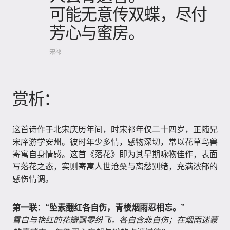
可能无意传双蝶，尽付
芳心与蜜房。
宋祁
赏析：
这首诗作于北宋庆历年间，时宋祁年仅二十四岁，正随兄
宋庠游学安州。彼时年少多情，感物深切，常以花草鸟兽
寄寓自身情感。这首《落花》即为其早期咏物佳作，表面
写落花之态，实则寄寓人世沧桑与离愁别绪，充满浓郁的
感伤情调。
第一联：“坠素翻红各自伤，青楼烟雨忍相忘。”
雪白与艳红的花瓣飘零纷飞，各自含悲自伤；在烟雨迷蒙