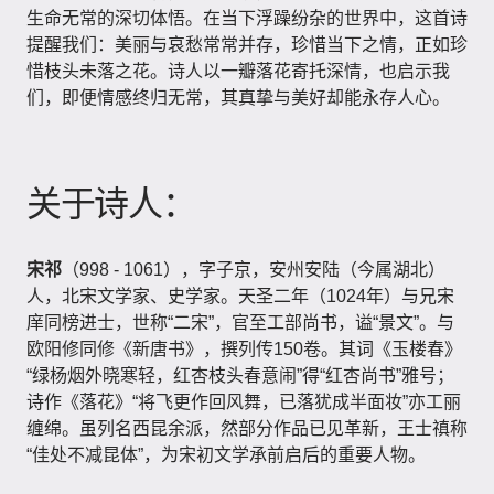
生命无常的深切体悟。在当下浮躁纷杂的世界中，这首诗
提醒我们：美丽与哀愁常常并存，珍惜当下之情，正如珍
惜枝头未落之花。诗人以一瓣落花寄托深情，也启示我
们，即便情感终归无常，其真挚与美好却能永存人心。
关于诗人：
宋祁
（998 - 1061），字子京，安州安陆（今属湖北）
人，北宋文学家、史学家。天圣二年（1024年）与兄宋
庠同榜进士，世称“二宋”，官至工部尚书，谥“景文”。与
欧阳修同修《新唐书》，撰列传150卷。其词《玉楼春》
“绿杨烟外晓寒轻，红杏枝头春意闹”得“红杏尚书”雅号；
诗作《落花》“将飞更作回风舞，已落犹成半面妆”亦工丽
缠绵。虽列名西昆余派，然部分作品已见革新，王士禛称
“佳处不减昆体”，为宋初文学承前启后的重要人物。