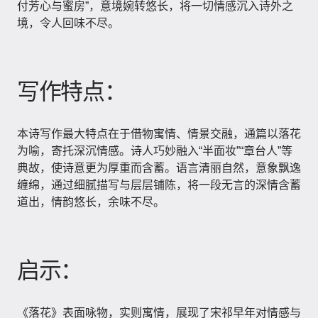
付芳心与蜜房”，意境婉转悠长，将一切情感沉入诗外之
境，令人回味不尽。
写作特点：
本诗写作最大特点在于借物寓情、情景交融，通篇以落花
为喻，寄托深沉情感。诗人巧妙融入“半面妆”“章台人”等
典故，使诗意更为厚重而含蓄。语言清丽自然，意象飘逸
缠绵，通过细腻描写与层层铺陈，将一段无言的深情含蓄
道出，情韵悠长，余味不尽。
启示：
《落花》表面咏物，实则寓情，展现了宋祁早年对情感与