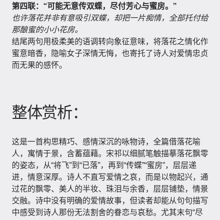
第四联：“可能无意传双蝶，尽付芳心与蜜房。”
也许落花并非有意吸引双蝶，却把一片痴情，全部托付给
那酿蜜的小小花房。
结尾两句用极柔美的语调转向象征意味，将落花之情化作
蜜意暗香，隐喻女子深情无悔，也寄托了诗人对爱情忠贞
而无果的感怀。
整体赏析：
这是一首构思精巧、感情深沉的咏物诗，全篇借落花喻
人，寓情于景，含蓄蕴藉。宋祁以细腻笔触描摹落花飘零
的姿态，从“将飞”到“已落”，再到“传蝶”“蜜房”，层层递
进，情意深厚。诗人不直写爱情之哀，而是以物起兴，通
过花的飘零、美人的半妆、珠泪与余香，层层铺垫，情景
交融。诗中没有明确的爱情故事，但读者却能从句句描写
中感受到诗人那份无法割舍的眷恋与哀愁。尤其末句“尽