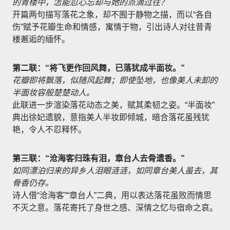
的青楼中，怎能忍心忘却与她的点滴过往？
开篇两句描写落花之象，却不囿于静物之描，而以“各自
伤”赋予花瓣生命和情感，寓情于物，引出诗人对往昔青
楼邂逅的缅怀。
第二联：“将飞更作回风舞，已落犹成半面妆。”
花瓣即将飘落，似随风起舞；即使坠地，也像美人未卸的
半面妆容般楚楚动人。
此联进一步渲染落花动态之美，赋其柔韧之姿。“半面妆”
典出徐妃遗貌，意指美人半妆即倾城，暗合落花虽残犹
艳，令人不忍释怀。
第三联：“沧海客归珠有泪，章台人去骨遗香。”
如同漂泊归来的异乡人泪眼涟涟，如同章台美人虽去，其
骨香仍存。
诗人借“沧海客”“章台人”二典，用以表达落花虽败而情思
不灭之意。落花寄托了身世之感、深情之忆与宿命之哀。