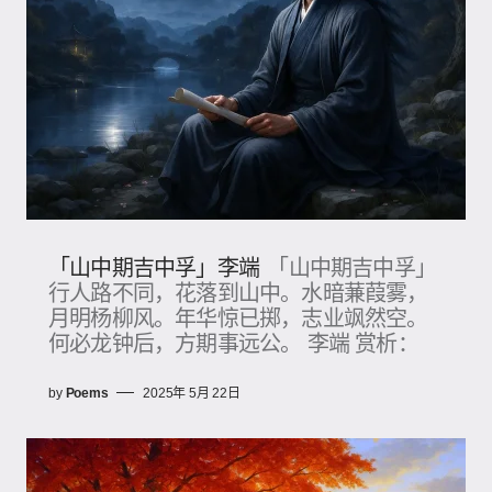
「山中期吉中孚」李端
「山中期吉中孚」
行人路不同，花落到山中。水暗蒹葭雾，
月明杨柳风。年华惊已掷，志业飒然空。
何必龙钟后，方期事远公。 李端 赏析：
by
Poems
2025年 5月 22日