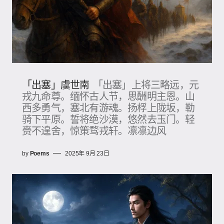
「出塞」虞世南
「出塞」上将三略远，元
戎九命尊。缅怀古人节，思酬明主恩。山
西多勇气，塞北有游魂。扬桴上陇坂，勒
骑下平原。誓将绝沙漠，悠然去玉门。轻
赍不遑舍，惊策骛戎轩。凛凛边风
by
Poems
2025年 9月 23日