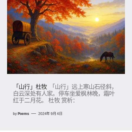
「山行」杜牧
「山行」远上寒山石径斜，
白云深处有人家。停车坐爱枫林晚，霜叶
红于二月花。 杜牧 赏析：
by
Poems
2024年 9月 4日