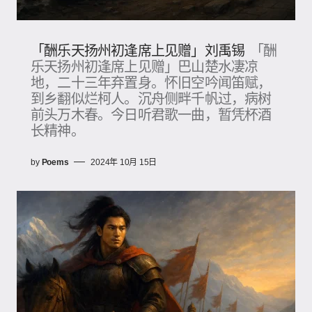
「酬乐天扬州初逢席上见赠」刘禹锡
「酬
乐天扬州初逢席上见赠」巴山楚水凄凉
地，二十三年弃置身。怀旧空吟闻笛赋，
到乡翻似烂柯人。沉舟侧畔千帆过，病树
前头万木春。今日听君歌一曲，暂凭杯酒
长精神。
by
Poems
2024年 10月 15日