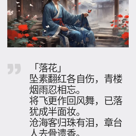
「落花」
坠素翻红各自伤，青楼
烟雨忍相忘。
将飞更作回风舞，已落
犹成半面妆。
沧海客归珠有泪，章台
人去骨遗香。