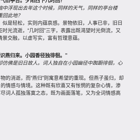
气旧亭台。夕阳西下几时回？”
脑中浮现出去年这个时候，同样的天气，同样的亭台楼
重回此地？
，似是轻松，实则内蕴哀感。景物依旧，人事已非，旧日
时光流逝，“几时回”三字，表露出既渴望时光倒流，又
情景交融，以虚写实，富有哲理意蕴。
识燕归来。小园香径独徘徊。”
却仿佛是旧日故人。词人独自在小园幽径中踟蹰徘徊，心
事物的消逝，而“燕归”则寓意希望的重现。但燕子虽归，却
日的情感与情境。这种既有欣喜又有怅惘的复杂心情，渗
写尽词人孤独落寞之态，既为画面落笔，又为全词情感高