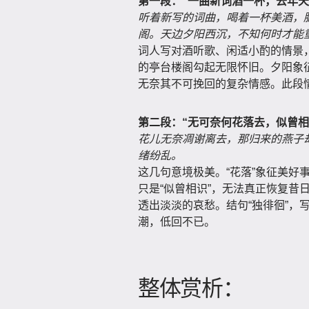
第一段：“一曲新词酒一杯，去年天
听着新写的词曲，喝着一杯美酒，
阁。天边夕阳西沉，不知何时才能
词人写对酒听歌、闲适小酌的情景
的亭台楼阁勾起无限怀旧。夕阳象征
无奈其不可挽回的复杂情感。此段
第二段：“无可奈何花落去，似曾相
花儿无奈凋谢离去，那归来的燕子
绪纷乱。
这几句意境极美。“花落”象征美好
只是“似曾相识”，无法真正恢复昔
透出淡淡的哀愁。结句“独徘徊”，
潮，低回不已。
整体赏析：