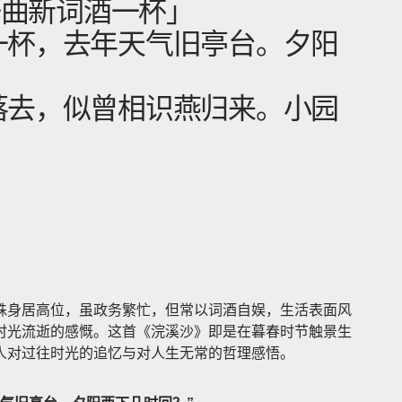
 一曲新词酒一杯」
一杯，去年天气旧亭台。夕阳
？
落去，似曾相识燕归来。小园
。
殊身居高位，虽政务繁忙，但常以词酒自娱，生活表面风
时光流逝的感慨。这首《浣溪沙》即是在暮春时节触景生
人对过往时光的追忆与对人生无常的哲理感悟。