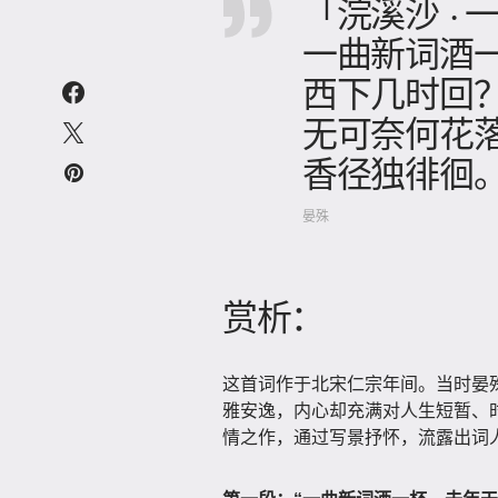
「浣溪沙 ·
一曲新词酒
西下几时回
无可奈何花
香径独徘徊
晏殊
赏析：
这首词作于北宋仁宗年间。当时晏
雅安逸，内心却充满对人生短暂、
情之作，通过写景抒怀，流露出词