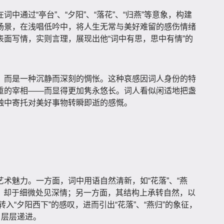
中通过“亭台”、“夕阳”、“落花”、“归燕”等意象，构建
场景，在浅唱低吟中，将人生无常与美好难留的感伤情绪
面写情，实则言理，展现出他“词中有思，思中有情”的
，而是一种沉静而深刻的惆怅。这种哀感因词人身份的特
重的宰相——而显得更加隽永悠长。词人看似闲适地把盏
触中寄托对美好事物转瞬即逝的感慨。
术魅力。一方面，词中用语自然清新，如“花落”、“燕
物，却于细微处见深情；另一方面，其结构上承转自然，以
转入“夕阳西下”的感叹，进而引出“花落”、“燕归”的象征，
，层层递进。