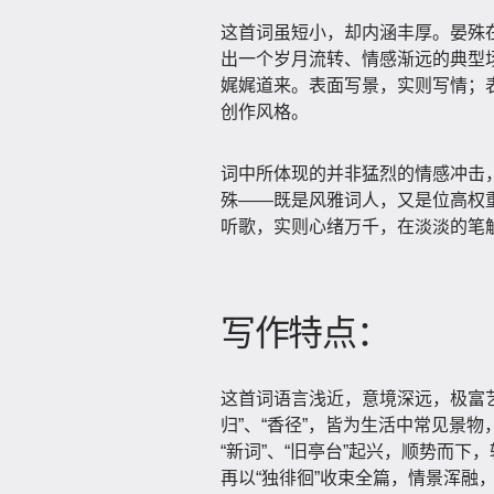
这首词虽短小，却内涵丰厚。晏殊在词
出一个岁月流转、情感渐远的典型
娓娓道来。表面写景，实则写情；表
创作风格。
词中所体现的并非猛烈的情感冲击
殊——既是风雅词人，又是位高权
听歌，实则心绪万千，在淡淡的笔
写作特点：
这首词语言浅近，意境深远，极富艺
归”、“香径”，皆为生活中常见景
“新词”、“旧亭台”起兴，顺势而下，
再以“独徘徊”收束全篇，情景浑融