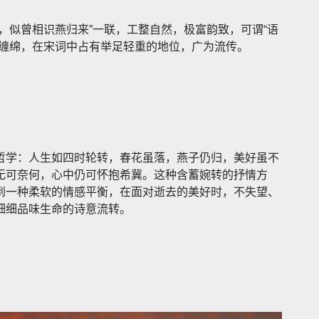
，似曾相识燕归来”一联，工整自然，极富韵致，可谓“语
意缠绵，在宋词中占有举足轻重的地位，广为流传。
哲学：人生如四时轮转，春花虽落，燕子仍归，美好虽不
无可奈何，心中仍可怀抱希冀。这种含蓄婉转的抒情方
到一种柔软的情感平衡，在面对逝去的美好时，不失望、
细细品味生命的诗意流转。