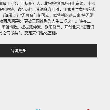
叔，抚州临川（今江西抚州）人，北宋婉约词派开山宗师。十四
枢密使，谥“元献”。其词雍容典雅，于富贵气象中暗蕴
。《浣溪沙》“无可奈何花落去，似曾相识燕归来”将无常
夜西风凋碧树”更被王国维列为人生三境之一。诗亦工
露 闲雅情致。提拔范仲淹、欧阳修等，开创北宋 “江西词
五代之气尽矣 ”，奠定宋词雅化基础。
阅读更多