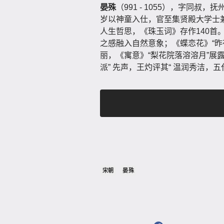
晏殊
（991 - 1055），字同
岁以神童入仕，官至集贤殿大学士兼
人生哲思，《珠玉词》存作140首
之感融入自然意象；《蝶恋花》“昨
丽，《寓意》“梨花院落溶溶月”展
派” 先声，王灼评其“ 温润秀洁，
宋朝
晏殊