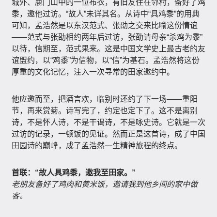
城外、鹿门山中的一位布衣，有旧友住在邻村，备好了鸡
黍，邀他过访。“故人”未详其名。从诗中“具鸡黍”的用典
可知，孟浩然是以东汉范式、张劭之交来比喻这份情谊
——范式与张劭相约两年后过访，张劭请母亲“杀鸡为黍”
以待，信期至，范式果来。这是中国文学史上最古老的友
谊盟约，以“鸡黍”为信物，以“信”为基石。孟浩然将这份
厚重的文化记忆，注入一次寻常的田家邀约中。
他应邀而至，把酒言欢，临别时还约了下一场——重阳
节，再来赏菊。诗写完了，约定也定下了。这不是离别
诗，不是怀人诗，不是干谒诗，不是咏史诗。它就是一次
过访的记录，一顿饭的见证。然而正是这首诗，成了中国
田园诗的巅峰，成了孟浩然一生精神旅程的终点。
首联：“故人具鸡黍，邀我至田家。”
老朋友备好了鸡肉和黄米饭，邀请我到他乡间的家中做
客。