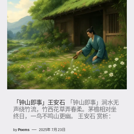
「钟山即事」王安石
「钟山即事」涧水无
声绕竹流，竹西花草弄春柔。茅檐相对坐
终日，一鸟不鸣山更幽。 王安石 赏析：
by
Poems
2025年 7月 23日