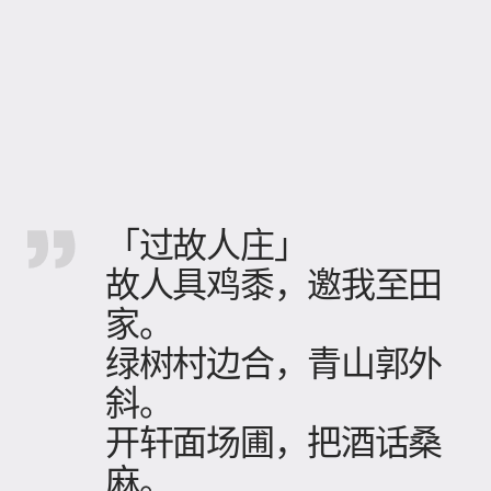
「过故人庄」
故人具鸡黍，邀我至田
家。
绿树村边合，青山郭外
斜。
开轩面场圃，把酒话桑
麻。