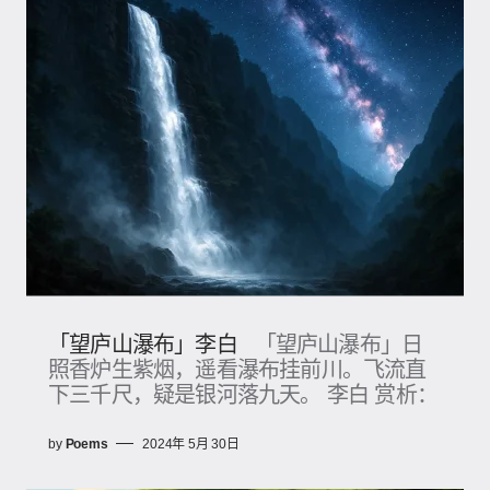
「望庐山瀑布」李白
「望庐山瀑布」日
照香炉生紫烟，遥看瀑布挂前川。飞流直
下三千尺，疑是银河落九天。 李白 赏析：
by
Poems
2024年 5月 30日