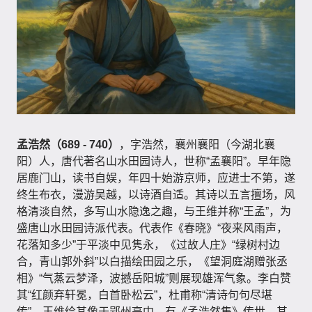
孟浩然（689 - 740）
，字浩然，襄州襄阳（今湖北襄
阳）人，唐代著名山水田园诗人，世称“孟襄阳”。早年隐
居鹿门山，读书自娱，年四十始游京师，应进士不第，遂
终生布衣，漫游吴越，以诗酒自适。其诗以五言擅场，风
格清淡自然，多写山水隐逸之趣，与王维并称“王孟”，为
盛唐山水田园诗派代表。代表作《春晓》“夜来风雨声，
花落知多少”于平淡中见隽永，《过故人庄》“绿树村边
合，青山郭外斜”以白描绘田园之乐，《望洞庭湖赠张丞
相》“气蒸云梦泽，波撼岳阳城”则展现雄浑气象。李白赞
其“红颜弃轩冕，白首卧松云”，杜甫称“清诗句句尽堪
传”，王维绘其像于郢州亭中。有《孟浩然集》传世，其