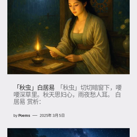
「秋虫」白居易
「秋虫」切切暗窗下，喓
喓深草里。秋天思妇心，雨夜愁人耳。 白
居易 赏析：
by
Poems
2025年 3月 5日