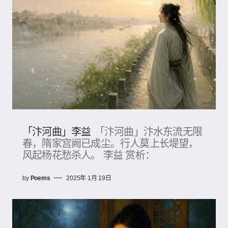
「汴河曲」李益
「汴河曲」汴水东流无限
春，隋家宫阙已成尘。行人莫上长堤望，
风起杨花愁杀人​。 李益 赏析：
by
Poems
2025年 1月 19日