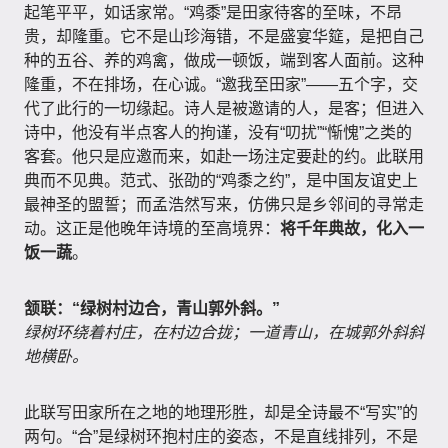
起笔平平，如话家常。“鸡黍”是田家待客的至味，不昂
贵，却隆重。它不是山珍海错，不是盛宴华筵，是把自己
种的五谷、养的鸡禽，做成一顿饭，端到客人面前。这种
隆重，不在排场，在心诚。“邀我至田家”——五个字，交
代了此行的一切缘起。诗人是被邀请的人，是客；但进入
诗中，他没有半点客人的拘谨，没有“叨扰”“惭愧”之类的
客套。他只是应邀而来，如赴一场注定要赴的约。此联用
典而不见典。范式、张劭的“鸡黍之约”，是中国友谊史上
最神圣的盟誓；而孟浩然写来，仿佛只是乡邻间的寻常走
动。这正是他晚年诗境的至高境界：
将千年典故，化入一
饭一蔬
。
颔联：“绿树村边合，青山郭外斜。”
绿树环绕着村庄，在村边合拢；一道青山，在城郭外斜斜
地横卧。
此联写田家所在之地的地理形胜，却是全诗最不“写实”的
两句。“合”是绿树环抱村庄的姿态，不是直线排列，不是