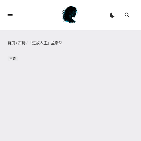
首页
/
古诗
/
「过故人庄」孟浩然
古诗