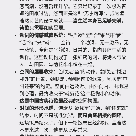
感高潮，没有哲理升华。它只是记录了一次极为普
通的田家过访。然而正是这种“无事可写”，成为孟
浩然诗艺的最高成就——
当生活本身已足够完满，
诗歌只需要如实呈现
。
动词的情感赋值系统
：“具”“邀”“至”“合”“斜”“开”“面”
“话”“待”“来”“就”——全诗十二个动词，无一激昂，无
一悲怆，全部是平静的、日常的、指向具体生活的
动作。这些动词构成了一张细密的网，将诗人与故
人、与田园、与菊花牢牢织在一起。
空间的层层收束
：首联是“至”的动作，颔联是“村边
郭外”的远景，颈联是“场圃窗前”的近景，尾联是“重
阳还来”的约定。空间由远及近、由外向内、由地理
到心理，最终收束于“就菊花”这个极微小的动作。
这是中国古典诗歌最经典的空间构图
。
时间的环形承诺
：诗歌从“邀我至”开始，到“还来就”
结束，时间不是线性流逝，而是
首尾相接的圆环
。
这场饭局结束了，但下一场饭局已经约好。孟浩然
不是来过一次，他是从此要常来。