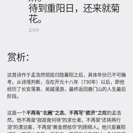
待到重阳日，还来就菊
花。
孟浩然
赏析：
这首诗作于孟浩然彻底归隐襄阳之后，具体年份已不可确
考。从诗境判断，当在开元十八年（730年）以后，即他
经历了长安落第、吴越漫游，最终返回鹿门山的人生最后
阶段。
这是一个
不再有“北阙”之念、不再写“欲济”之叹
的孟浩
然。他不再是“寂寂竟何待”的求仕者，不再是“还将两行
泪”的漂泊客，不再是“黄金燃桂尽”的困顿人。他只是襄阳