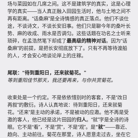
场与菜园如在几席之间。这不是建筑学的真实，这是心理
学的真实——当人真正融入田园生活时，他与土地之间不
再有距离。“话桑麻”是全诗情感的真正落点。他们不谈仕
途，不谈诗文，不谈长安旧事。他们只是聊今年的桑叶长
势、麻的收成、雨水是否调匀。这些话题在功名之士听来
琐碎，在孟浩然笔下却成了
最高级的精神对话
。因为“话
桑麻”的前提，是把长安彻底放下了。只有不再等待渡船
的人，才会安心地谈论岸上的庄稼。
尾联：“待到重阳日，还来就菊花。”
等到重阳佳节那天，我还要再来，与你共赏菊花。
收束处是一个约定。不是依依惜别时的客套，不是“改日
再叙”的敷衍。诗人认真地说：待到重阳日，还来就菊
花。“还来”是主动的承诺，不是被动的应邀。他不再是受
邀的客人，他已经是这片田园的
归人
。“就”字是全诗的诗
眼。它不是“看”，不是“赏”，不是“观”。是
“就”
——靠近、
趋向、主动前往。菊花在那里，诗人愿意走过去，坐在它