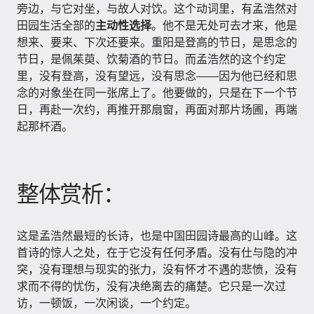
旁边，与它对坐，与故人对饮。这个动词里，有孟浩然对
田园生活全部的
主动性选择
。他不是无处可去才来，他是
想来、要来、下次还要来。重阳是登高的节日，是思念的
节日，是佩茱萸、饮菊酒的节日。而孟浩然的这个约定
里，没有登高，没有望远，没有思念——因为他已经和思
念的对象坐在同一张席上了。他要做的，只是在下一个节
日，再赴一次约，再推开那扇窗，再面对那片场圃，再端
起那杯酒。
整体赏析：
这是孟浩然最短的长诗，也是中国田园诗最高的山峰。这
首诗的惊人之处，在于它没有任何矛盾。没有仕与隐的冲
突，没有理想与现实的张力，没有怀才不遇的悲愤，没有
求而不得的忧伤，没有决绝离去的痛楚。它只是一次过
访，一顿饭，一次闲谈，一个约定。