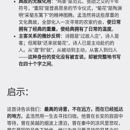
典故的无痕化用
：“鸡黍”是范式、张劭之交的千年
符号，“重阳”是登高思亲的节令仪式，“菊花”是陶渊
明“采菊东篱下”的精神图腾。孟浩然将这些厚重的
文化典故，全部化入一次寻常的农家约会，
使日常
拥有了经典的重量，使经典拥有了日常的温度
。
主客关系的微妙反转
：诗题是“过故人庄”，诗人是
客；但尾联“还来就菊花”，诗人已是主动赴约的
人。从“邀”到“就”，从被动到主动，从客人到归人
——
这种身份的变化没有被言说，却被完整地书写
在四十个字之间
。
启示：
这首诗告诉我们：
最高的诗意，不在远方，而在已经抵达
的地方
。孟浩然用一生去寻找归宿。他曾在长安的寂寂中
等待，曾在吴越的烟波上漂泊，曾在秦中的凉风里悲叹，