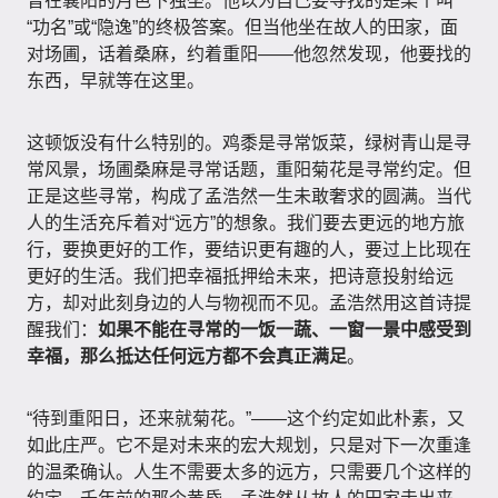
曾在襄阳的月色下独坐。他以为自己要寻找的是某个叫
“功名”或“隐逸”的终极答案。但当他坐在故人的田家，面
对场圃，话着桑麻，约着重阳——他忽然发现，他要找的
东西，早就等在这里。
这顿饭没有什么特别的。鸡黍是寻常饭菜，绿树青山是寻
常风景，场圃桑麻是寻常话题，重阳菊花是寻常约定。但
正是这些寻常，构成了孟浩然一生未敢奢求的圆满。当代
人的生活充斥着对“远方”的想象。我们要去更远的地方旅
行，要换更好的工作，要结识更有趣的人，要过上比现在
更好的生活。我们把幸福抵押给未来，把诗意投射给远
方，却对此刻身边的人与物视而不见。孟浩然用这首诗提
醒我们：
如果不能在寻常的一饭一蔬、一窗一景中感受到
幸福，那么抵达任何远方都不会真正满足
。
“待到重阳日，还来就菊花。”——这个约定如此朴素，又
如此庄严。它不是对未来的宏大规划，只是对下一次重逢
的温柔确认。人生不需要太多的远方，只需要几个这样的