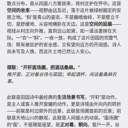
散点分布，是从四面八方聚拢来，将村庄护在怀中。这是
空间的收束
——视野由远及近，落于这片被绿树圈定的安
居之地。“斜”是青山的姿态，不是巍峨耸峙，不是壁立千
仞，是舒缓地、从容地横卧在天边。这是
空间的延展
——
视线从村庄向外推，直到远山如黛，如一道淡墨抹在天
际。一“合”一“斜”，一收一放，构成了这片田园的完整气
场：既有被庇护的安全感，又有望向远方的开阔感。诗人
尚未写及人情，而这片土地已然让人安心。
颈联：“开轩面场圃，把酒话桑麻。”
推开窗，正对着谷场与菜园；举起酒杯，闲谈着桑麻农
事。
此联是田园诗中最经典的
生活场景书写
。“开轩”是动作，
是主人或客人推开窗牖的动作，更是诗境由外向内的转折
——前联是村边郭外的远景，此联是场圃窗前的近景；前
联是天地山川的静观，此联是人间烟火的动容。“面场圃”
的“面”，不是隔窗遥望，是
正对着、朝向
。窗户一开，谷