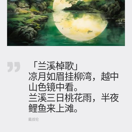
「兰溪棹歌」
凉月如眉挂柳湾，越中
山色镜中看。
兰溪三日桃花雨，半夜
鲤鱼来上滩。
戴叔伦