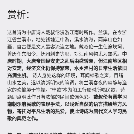
赏析：
这首诗为中唐诗人戴叔伦漫游江南时所作。兰溪，在今浙
江省兰溪市，地处钱塘江中游，溪水清澈，两岸山色如
画，自古便是文人墨客流连之地。戴叔伦一生仕途坎坷，
曾历任东阳令、抚州刺史等职，对江南风物尤为熟悉。
中
唐时期，大唐帝国经安史之乱后由盛转衰，但江南地区相
对安定，经济文化仍保持繁荣，水乡渔村的日常生活依旧
充满生机。
诗人身处这样的环境，耳闻棹歌之声，目睹
山水之美，遂以清新明快的笔调，将兰溪春夜的幽静与渔
家的欢愉凝于笔端。“棹歌”本为船工行船时所唱民歌，诗
题即点明此作具有浓郁的民间歌谣色彩。
戴叔伦有意学习
南朝乐府民歌的表现手法，以浅近自然的语言描绘地方风
物，寄托对平凡生活的热爱，使此诗成为唐代文人学习民
歌的典范之作。