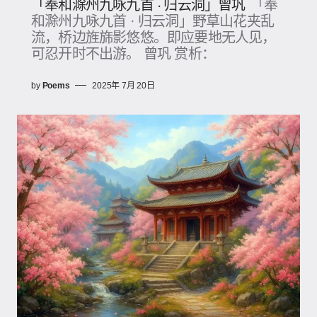
「奉和滁州九咏九首 · 归云洞」曾巩
「奉
和滁州九咏九首 · 归云洞」野草山花夹乱
流，桥边旌旆影悠悠。即应要地无人见，
可忍开时不出游。 曾巩 赏析：
by
Poems
2025年 7月 20日