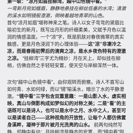
第一联：“凉月如眉挂柳湾，越中山色镜中看。”
一弯新月宛如娥眉，静静地悬挂在柳丝低垂的水湾；清澈
的溪水如明镜般澄澈，倒映着越地青翠的山色。
首句“凉月如眉”堪称神来之笔。诗人以女子弯弯的黛眉比
喻初生的新月，既写出月形的纤细柔美，又赋予月色以温
润的情感温度。一个“凉”字，既是肌肤对春夜微寒的真实
触感，更是月色浸润下的心理体验——
这“凉”非凄冷之
凉，而是春雨初霁后的清爽之凉，是水乡夜色特有的澄澈
之凉。
“挂柳湾”三字尤为精妙：月在天上，却似挂在柳
梢，仿佛自然之手轻轻安置，使天空与岸柳浑然一体。
次句“越中山色镜中看”，由仰观转而俯察。诗人不直写山
如何青、水如何绿，而以“镜”喻溪水，暗示了水的平静澄
澈。
“镜中看”三字包含双重意趣：一是山影入水，虚实相
映，真山与倒影构成如梦似幻的对称之美；二是“看”的主
语既可以是诗人，也可以是水中之月、水中之人，甚至可
以是读者自己——这种视角的开放性，让每个人都仿佛置
身溪畔，凝神于那片被月光洗亮的山水。
前两句纯然写
静，却静中有动：月挂柳湾是静态的安置，而“镜中看”则