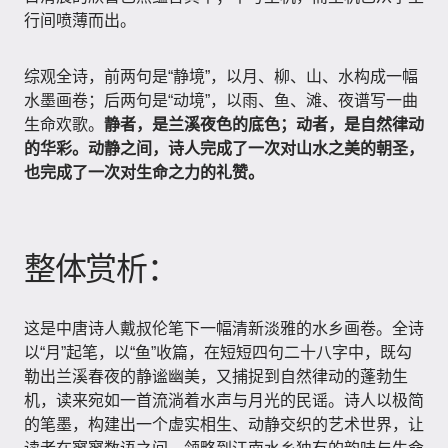
行间喷薄而出。
综观全诗，前两句是“静境”，以月、柳、山、水构成一幅
水墨画卷；后两句是“动境”，以雨、鱼、滩、夜谱写一曲
生命欢歌。
静者，是兰溪夜色的底色；动者，是自然律动
的华彩。动静之间，诗人完成了一次对山水之美的朝圣，
也完成了一次对生命之力的礼赞。
整体赏析：
这是中唐诗人戴叔伦笔下一幅清新淡雅的水乡画卷。全诗
以“月”起笔，以“鱼”收篇，在短短四句二十八字中，既勾
勒出兰溪春夜的静谧幽美，又捕捉到自然律动的蓬勃生
机，读来宛如一首流淌着水声与月光的民谣。诗人以极简
的笔墨，构建出一个虚实相生、动静交织的艺术世界，让