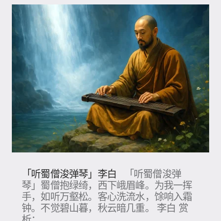
「听蜀僧浚弹琴」李白
「听蜀僧浚弹
琴」蜀僧抱绿绮，西下峨眉峰。为我一挥
手，如听万壑松。客心洗流水，馀响入霜
钟。不觉碧山暮，秋云暗几重。 李白 赏
析：