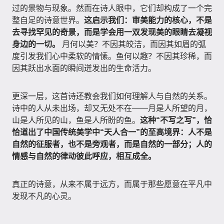
过的景物与现象。然而在诗人眼中，它们却构成了一个完
整自足的诗意世界。
这启示我们：审美能力的核心，不是
去寻找罕见的奇景，而是学会用一双发现美的眼睛去凝视
身边的一切。
月何以美？不因其皎洁，而因其如眉的弧
度引发我们心中柔软的情愫。鱼何以趣？不因其珍稀，而
因其跃出水面的瞬间迸发出的生命活力。
更深一层，这首诗还教会我们如何理解人与自然的关系。
诗中的人从未出场，却又无处不在——月是人所望的月，
山是人所见的山，鱼是人所盼的鱼。
这种“不写之写”，恰
恰道出了中国传统美学中“天人合一”的至高境界：人不是
自然的征服者，也不是旁观者，而是自然的一部分；人的
情感与自然的律动彼此呼应，相互成全。
真正的诗意，从来不属于远方，而属于那些愿意在平凡中
发现不凡的心灵。