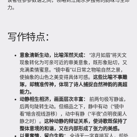
读者在寥寥数语之间，领略到江南水乡独有的韵味与生命
力。
写作特点：
意象清新生动，比喻浑然天成：
“凉月如眉”将天文
现象转化为可亲可近的审美意象，既形象贴切，又
充满柔情蜜意。“镜中看”以日常之物喻自然之景，
使抽象的山色之美变得具体可感。
这些比喻不事雕
琢，却精准传神，体现了诗人捕捉自然神韵的高超
能力。
动静相生相济，画面层次丰富：
前两句极写静谧，
后两句陡转生动。但细品之下，静中有动（“镜中
看”暗含视线游移），动中有静（“半夜”点明夜阑人
静之时）。
这种动静的辩证关系，使诗歌既保持了
整体意境的和谐，又在内部形成了张力的美感。
以景寓情，留白生韵：
全诗无一字直接写人，却处