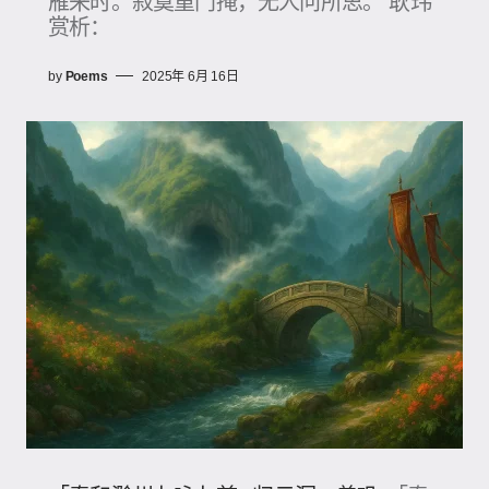
雁来时。寂寞重门掩，无人问所思。 耿玮
赏析：
by
Poems
2025年 6月 16日