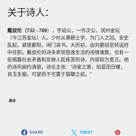
关于诗人：
戴叔伦（732 - 789
），字幼公，一作次公，润州金坛
（今江苏金坛）人。少时从萧颖士学，为门人之冠。安史
乱起，避居鄱阳，闭门读书。大历初，由刘晏招至转运府
中任职。戴叔伦的诗多表现隐逸生活的闲情逸致，也有一
些揭露社会矛盾和反映人民疾苦的诗，内容较为宽泛。他
的诗风婉约清丽，诗论主张：“诗家之景，如蓝田日暖，
良玉生烟，可望而不可置于眉睫之前。”
唐诗
SHARE
TWEET