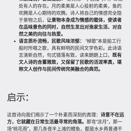
处有人的存在。月的柔美是人心投射的柔美，鱼的
欢腾是人心期待的欢腾。诗人将自己的情感完全隐
于景物之后，
让景物本身成为情感的载体，使读者
在品味景色的同时，自然生发出对渔家生活、对自
然之美的向往与热爱。
语言质朴流畅，民歌风味浓郁：
“棹歌”本是船工行
船时所唱之歌，具有鲜明的民间文学色彩。此诗语
言清新自然，句式错落有致，读来朗朗上口，
既有
文人诗的含蓄雅致，又保留了民歌的活泼率真，堪
称文人创作与民间传统完美融合的典范。
启示：
这首诗向我们揭示了一个朴素而深刻的真理：
诗意不在远
方，它就藏在日常生活最寻常的角落。
那弯“凉月”，那一
场“桃花雨”，那几条夜半上滩的鲤鱼，都是水乡再普通不