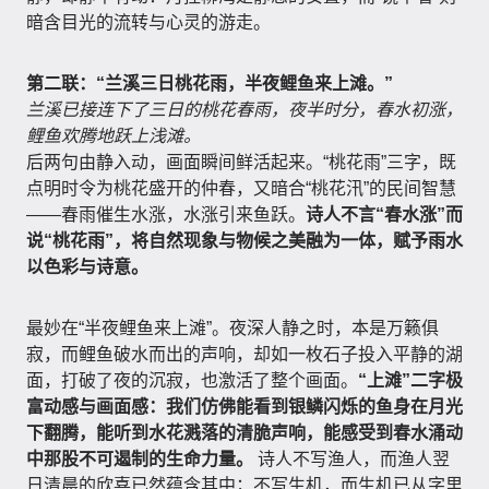
暗含目光的流转与心灵的游走。
第二联：“兰溪三日桃花雨，半夜鲤鱼来上滩。”
兰溪已接连下了三日的桃花春雨，夜半时分，春水初涨，
鲤鱼欢腾地跃上浅滩。
后两句由静入动，画面瞬间鲜活起来。“桃花雨”三字，既
点明时令为桃花盛开的仲春，又暗合“桃花汛”的民间智慧
——春雨催生水涨，水涨引来鱼跃。
诗人不言“春水涨”而
说“桃花雨”，将自然现象与物候之美融为一体，赋予雨水
以色彩与诗意。
最妙在“半夜鲤鱼来上滩”。夜深人静之时，本是万籁俱
寂，而鲤鱼破水而出的声响，却如一枚石子投入平静的湖
面，打破了夜的沉寂，也激活了整个画面。
“上滩”二字极
富动感与画面感：我们仿佛能看到银鳞闪烁的鱼身在月光
下翻腾，能听到水花溅落的清脆声响，能感受到春水涌动
中那股不可遏制的生命力量。
诗人不写渔人，而渔人翌
日清晨的欣喜已然蕴含其中；不写生机，而生机已从字里