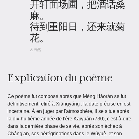
开轩面场圃，把酒话桑
麻。
待到重阳日，还来就菊
花。
孟浩然
Explication du poème
Ce poème fut composé après que Mèng Hàorán se fut
définitivement retiré à Xiāngyáng ; la date précise en est
incertaine. À en juger par l'atmosphère, il se situe après
la dix-huitième année de l'ère Kāiyuán (730), c'est-à-dire
dans la dernière phase de sa vie, après son échec à
Cháng'ān, ses pérégrinations dans le Wúyuè, et son