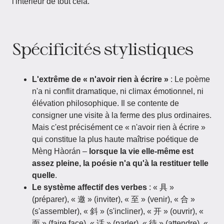
l'intérieur de tout cela.
Spécificités stylistiques
L'extrême de « n'avoir rien à écrire »
: Le poème
n'a ni conflit dramatique, ni climax émotionnel, ni
élévation philosophique. Il se contente de
consigner une visite à la ferme des plus ordinaires.
Mais c'est précisément ce « n'avoir rien à écrire »
qui constitue la plus haute maîtrise poétique de
Mèng Hàorán –
lorsque la vie elle-même est
assez pleine, la poésie n'a qu'à la restituer telle
quelle
.
Le système affectif des verbes
: « 具 »
(préparer), « 邀 » (inviter), « 至 » (venir), « 合 »
(s'assembler), « 斜 » (s'incliner), « 开 » (ouvrir), «
面 » (faire face), « 话 » (parler), « 待 » (attendre), «