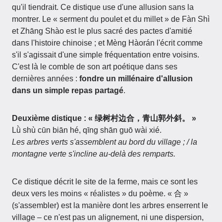
qu'il tiendrait. Ce distique use d'une allusion sans la
montrer. Le « serment du poulet et du millet » de Fàn Shì
et Zhāng Shào est le plus sacré des pactes d'amitié
dans l'histoire chinoise ; et Mèng Hàorán l'écrit comme
s'il s'agissait d'une simple fréquentation entre voisins.
C'est là le comble de son art poétique dans ses
dernières années :
fondre un millénaire d'allusion
dans un simple repas partagé
.
Deuxième distique : « 绿树村边合，青山郭外斜。 »
Lǜ shù cūn biān hé, qīng shān guō wài xié.
Les arbres verts s'assemblent au bord du village ; / la
montagne verte s'incline au-delà des remparts.
Ce distique décrit le site de la ferme, mais ce sont les
deux vers les moins « réalistes » du poème. « 合 »
(s'assembler) est la manière dont les arbres enserrent le
village – ce n'est pas un alignement, ni une dispersion,