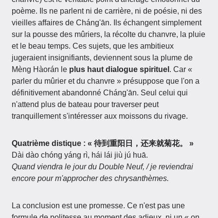
poème. Ils ne parlent ni de carrière, ni de poésie, ni des
vieilles affaires de Cháng'ān. Ils échangent simplement
sur la pousse des mûriers, la récolte du chanvre, la pluie
et le beau temps. Ces sujets, que les ambitieux
jugeraient insignifiants, deviennent sous la plume de
Mèng Hàorán le
plus haut dialogue spirituel
. Car «
parler du mûrier et du chanvre » présuppose que l'on a
définitivement abandonné Cháng'ān. Seul celui qui
n'attend plus de bateau pour traverser peut
tranquillement s'intéresser aux moissons du rivage.
Quatrième distique : « 待到重阳日，还来就菊花。 »
Dài dào chóng yáng rì, hái lái jiù jú huā.
Quand viendra le jour du Double Neuf, / je reviendrai
encore pour m'approcher des chrysanthèmes.
La conclusion est une promesse. Ce n'est pas une
formule de politesse au moment des adieux, ni un « on