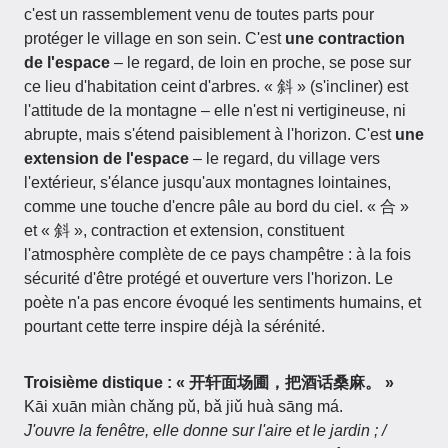
c'est un rassemblement venu de toutes parts pour
protéger le village en son sein. C'est
une contraction
de l'espace
– le regard, de loin en proche, se pose sur
ce lieu d'habitation ceint d'arbres. « 斜 » (s'incliner) est
l'attitude de la montagne – elle n'est ni vertigineuse, ni
abrupte, mais s'étend paisiblement à l'horizon. C'est
une
extension de l'espace
– le regard, du village vers
l'extérieur, s'élance jusqu'aux montagnes lointaines,
comme une touche d'encre pâle au bord du ciel. « 合 »
et « 斜 », contraction et extension, constituent
l'atmosphère complète de ce pays champêtre : à la fois
sécurité d'être protégé et ouverture vers l'horizon. Le
poète n'a pas encore évoqué les sentiments humains, et
pourtant cette terre inspire déjà la sérénité.
Troisième distique : « 开轩面场圃，把酒话桑麻。 »
Kāi xuān miàn chǎng pǔ, bǎ jiǔ huà sāng má.
J'ouvre la fenêtre, elle donne sur l'aire et le jardin ; /