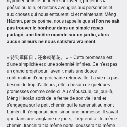
hypothéquons le bonheur sur l'avenir, projetons la
poésie au loin, et restons aveugles aux personnes et
aux choses qui nous entourent ici et maintenant. Mèng
Hàorán, par ce poème, nous rappelle que
si l'on ne sait
pas trouver le bonheur dans un simple repas
partagé, une fenêtre ouverte sur un jardin, alors
aucun ailleurs ne nous satisfera vraiment
.
« 待到重阳日，还来就菊花。 » – Cette promesse est
d'une simplicité et d'une solennité infinies. Ce n'est pas
un grand projet pour l'avenir, mais une douce
confirmation d'une prochaine retrouvaille. La vie n'a pas
besoin de trop d'ailleurs ; elle a besoin de quelques
promesses comme celle-ci. Au crépuscule, ce jour-là,
Mèng Hàorán sortit de la ferme de son vieil ami et
s'engagea sur le petit chemin qui le ramenait au mont
Lùmén. Il n'emportait rien, sinon une promesse. Il savait
que dans une vingtaine de jours, il reprendrait le même
chemin, franchirait la même porte, pousserait la même