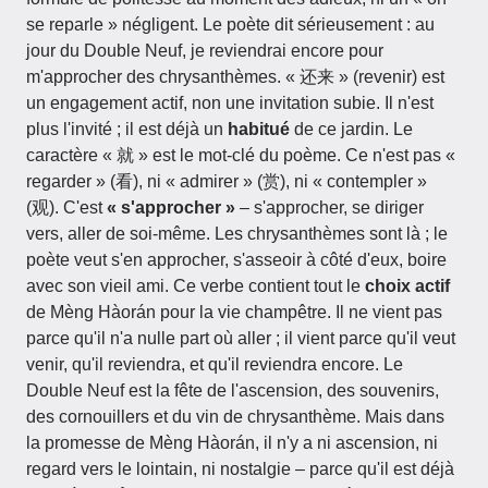
se reparle » négligent. Le poète dit sérieusement : au
jour du Double Neuf, je reviendrai encore pour
m'approcher des chrysanthèmes. « 还来 » (revenir) est
un engagement actif, non une invitation subie. Il n'est
plus l'invité ; il est déjà un
habitué
de ce jardin. Le
caractère « 就 » est le mot-clé du poème. Ce n'est pas «
regarder » (看), ni « admirer » (赏), ni « contempler »
(观). C'est
« s'approcher »
– s'approcher, se diriger
vers, aller de soi-même. Les chrysanthèmes sont là ; le
poète veut s'en approcher, s'asseoir à côté d'eux, boire
avec son vieil ami. Ce verbe contient tout le
choix actif
de Mèng Hàorán pour la vie champêtre. Il ne vient pas
parce qu'il n'a nulle part où aller ; il vient parce qu'il veut
venir, qu'il reviendra, et qu'il reviendra encore. Le
Double Neuf est la fête de l'ascension, des souvenirs,
des cornouillers et du vin de chrysanthème. Mais dans
la promesse de Mèng Hàorán, il n'y a ni ascension, ni
regard vers le lointain, ni nostalgie – parce qu'il est déjà