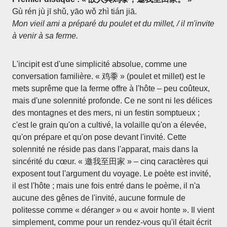
Gù rén jù jī shǔ, yāo wǒ zhì tián jiā.
Mon vieil ami a préparé du poulet et du millet, / il m'invite
à venir à sa ferme.
L'incipit est d'une simplicité absolue, comme une
conversation familière. « 鸡黍 » (poulet et millet) est le
mets suprême que la ferme offre à l'hôte – peu coûteux,
mais d'une solennité profonde. Ce ne sont ni les délices
des montagnes et des mers, ni un festin somptueux ;
c'est le grain qu'on a cultivé, la volaille qu'on a élevée,
qu'on prépare et qu'on pose devant l'invité. Cette
solennité ne réside pas dans l'apparat, mais dans la
sincérité du cœur. « 邀我至田家 » – cinq caractères qui
exposent tout l'argument du voyage. Le poète est invité,
il est l'hôte ; mais une fois entré dans le poème, il n'a
aucune des gênes de l'invité, aucune formule de
politesse comme « déranger » ou « avoir honte ». Il vient
simplement, comme pour un rendez-vous qu'il était écrit