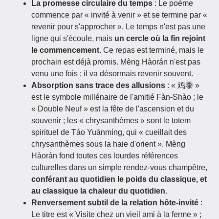
La promesse circulaire du temps
: Le poème
commence par « invité à venir » et se termine par «
revenir pour s'approcher ». Le temps n'est pas une
ligne qui s'écoule, mais
un cercle où la fin rejoint
le commencement
. Ce repas est terminé, mais le
prochain est déjà promis. Mèng Hàorán n'est pas
venu une fois ; il va désormais revenir souvent.
Absorption sans trace des allusions
: « 鸡黍 »
est le symbole millénaire de l'amitié Fàn-Shào ; le
« Double Neuf » est la fête de l'ascension et du
souvenir ; les « chrysanthèmes » sont le totem
spirituel de Táo Yuānmíng, qui « cueillait des
chrysanthèmes sous la haie d'orient ». Mèng
Hàorán fond toutes ces lourdes références
culturelles dans un simple rendez-vous champêtre,
conférant au quotidien le poids du classique, et
au classique la chaleur du quotidien
.
Renversement subtil de la relation hôte-invité
:
Le titre est « Visite chez un vieil ami à la ferme » ;