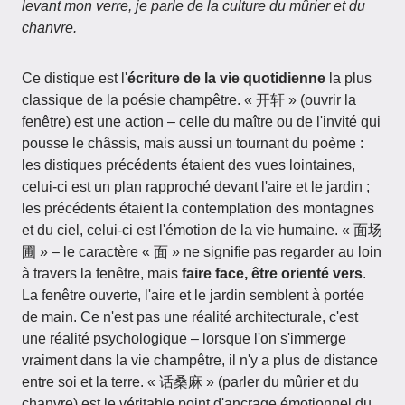
levant mon verre, je parle de la culture du mûrier et du
chanvre.
Ce distique est l'
écriture de la vie quotidienne
la plus
classique de la poésie champêtre. « 开轩 » (ouvrir la
fenêtre) est une action – celle du maître ou de l'invité qui
pousse le châssis, mais aussi un tournant du poème :
les distiques précédents étaient des vues lointaines,
celui-ci est un plan rapproché devant l'aire et le jardin ;
les précédents étaient la contemplation des montagnes
et du ciel, celui-ci est l'émotion de la vie humaine. « 面场
圃 » – le caractère « 面 » ne signifie pas regarder au loin
à travers la fenêtre, mais
faire face, être orienté vers
.
La fenêtre ouverte, l'aire et le jardin semblent à portée
de main. Ce n'est pas une réalité architecturale, c'est
une réalité psychologique – lorsque l'on s'immerge
vraiment dans la vie champêtre, il n'y a plus de distance
entre soi et la terre. « 话桑麻 » (parler du mûrier et du
chanvre) est le véritable point d'ancrage émotionnel du