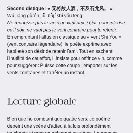
Second distique : « 无将故人酒，不及石尤风。 »
Wú jiāng gùrén jiǔ, bùjí shí yóu fēng.
Ne repousse pas le vin d'un vieil ami, / Qui, pour intense
qu'il soit, ne vaut pas le vent contraire pour te retenir.
En empruntant l'allusion classique au « vent Shi You »
(vent contraire légendaire), le poète exprime avec
habileté son désir de retenir l'ami. Tout en sachant
l'inutilité de cet effort, il insiste pour offrir ce vin, comme
pour suggérer : Puisse cette coupe l'emporter sur les
vents contraires et t'arrêter un instant.
Lecture globale
Bien que ne comptant que quatre vers, ce poème
dépeint une scène d'adieu à la fois profondément