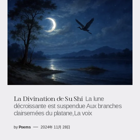
La Divination de Su Shi
La lune
décroissante est suspendue Aux branches
clairsemées du platane,La voix
by
Poems
2024年 11月 28日