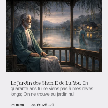
Le Jardin des Shen II de Lu You
En
quarante ans tu ne viens pas à mes rêves
longs; On ne trouve au jardin nul
by
Poems
2024年 12月 10日