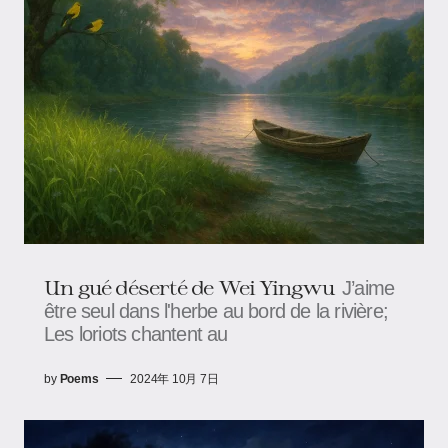
Un gué déserté de Wei Yingwu
J’aime
être seul dans l'herbe au bord de la rivière;
Les loriots chantent au
by
Poems
2024年 10月 7日