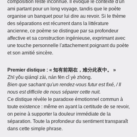
composition reste inconnue. Il évoque le contexte d'un
ami partant pour un long voyage, tandis que le poète
organise un banquet pour lui dire au revoir. Si le thème
des séparations est récurrent dans la littérature
ancienne, ce poème se distingue par sa profondeur
affective et sa construction ingénieuse, exprimant avec
une touche personnelle l'attachement poignant du poète
et son amitié sincère.
Premier distique : « 知有前期在，难分此夜中。 »
Zhī yǒu qiánqī zài, nán fēn cǐ yè zhōng.
Bien que sachant qu'un rendez-vous futur est fixé, / Il
nous est difficile de nous séparer cette nuit.
Ce distique révèle le paradoxe émotionnel commun à
toute existence : même en ayant la certitude de se revoir,
on peine à supporter la douleur immédiate de la
séparation. Toute la profondeur du sentiment transparaît
dans cette simple phrase.