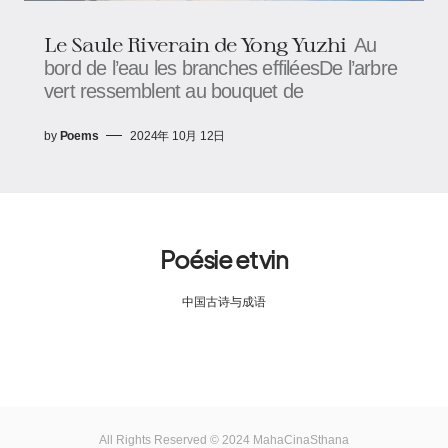
Le Saule Riverain de Yong Yuzhi
Au
bord de l’eau les branches effiléesDe l’arbre
vert ressemblent au bouquet de
by
Poems
2024年 10月 12日
Poésie et vin
中国古诗与成语
All Rights Reserved © 2024 MahaCinaSthana