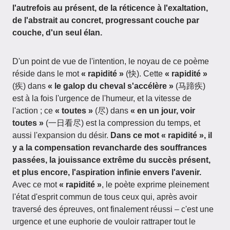
l'autrefois au présent, de la réticence à l'exaltation,
de l'abstrait au concret, progressant couche par
couche, d'un seul élan.
D'un point de vue de l'intention, le noyau de ce poème
réside dans le mot
« rapidité »
(快). Cette
« rapidité »
(疾) dans
« le galop du cheval s'accélère »
(马蹄疾)
est à la fois l'urgence de l'humeur, et la vitesse de
l'action ; ce
« toutes »
(尽) dans
« en un jour, voir
toutes »
(一日看尽) est la compression du temps, et
aussi l'expansion du désir.
Dans ce mot « rapidité », il
y a la compensation revancharde des souffrances
passées, la jouissance extrême du succès présent,
et plus encore, l'aspiration infinie envers l'avenir.
Avec ce mot
« rapidité »
, le poète exprime pleinement
l'état d'esprit commun de tous ceux qui, après avoir
traversé des épreuves, ont finalement réussi – c'est une
urgence et une euphorie de vouloir rattraper tout le