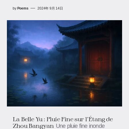
by
Poems
2024年 9月 14日
La Belle Yu : Pluie Fine sur l'Étang​ de
Zhou Bangyan
Une pluie fine inonde