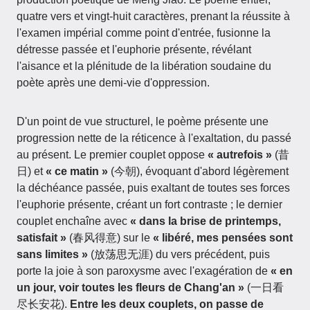
quatre vers et vingt-huit caractères, prenant la réussite à
l'examen impérial comme point d'entrée, fusionne la
détresse passée et l'euphorie présente, révélant
l'aisance et la plénitude de la libération soudaine du
poète après une demi-vie d'oppression.
D'un point de vue structurel, le poème présente une
progression nette de la réticence à l'exaltation, du passé
au présent. Le premier couplet oppose
« autrefois »
(昔
日) et
« ce matin »
(今朝), évoquant d'abord légèrement
la déchéance passée, puis exaltant de toutes ses forces
l'euphorie présente, créant un fort contraste ; le dernier
couplet enchaîne avec
« dans la brise de printemps,
satisfait »
(春风得意) sur le
« libéré, mes pensées sont
sans limites »
(放荡思无涯) du vers précédent, puis
porte la joie à son paroxysme avec l'exagération de
« en
un jour, voir toutes les fleurs de Chang'an »
(一日看
尽长安花).
Entre les deux couplets, on passe de