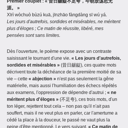
Premier couplet : « 昔日龌龊不足夸，今朝放荡思无
涯。 »
Xīrì wòchuò bùzú kuā, jīnzhāo fàngdàng sī wú yá.
Les jours d'autrefois, sordides et misérables, ne méritent
plus d'éloges ; Ce matin de réussite, libéré, mes
pensées sont sans limites.
Dès l'ouverture, le poème expose avec un contraste
saisissant le tournant d'une vie.
« Les jours d'autrefois,
sordides et misérables »
(昔日龌龊), ces quatre mots
décrivent toute la déchéance de la première moitié de sa
vie – cette
« abjection »
n'est pas seulement la gêne
matérielle, mais aussi l'humiliation des échecs répétés
aux examens, l'oppression de dépendre d'autrui ;
« ne
méritent plus d'éloges »
(不足夸), ces trois mots, d'un
ton léger, rejettent tout cela – non pas qu'il n'ait pas
souffert, mais il ne veut plus en parler, car l'amertume a
cédé la place à la douceur, le passé ne vaut plus la
peine d'être mentionné. Le vers suivant,
« Ce matin de