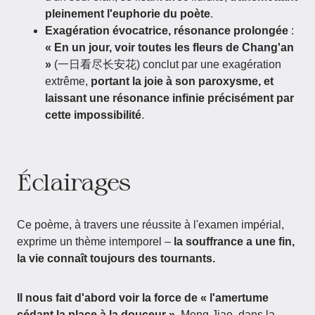
pleinement l'euphorie du poète
.
Exagération évocatrice, résonance prolongée
:
« En un jour, voir toutes les fleurs de Chang'an
»
(一日看尽长安花) conclut par une exagération
extrême,
portant la joie à son paroxysme, et
laissant une résonance infinie précisément par
cette impossibilité
.
Éclairages
Ce poème, à travers une réussite à l'examen impérial,
exprime un thème intemporel –
la souffrance a une fin,
la vie connaît toujours des tournants.
Il nous fait d'abord voir la force de « l'amertume
cédant la place à la douceur ».
Meng Jiao, dans la