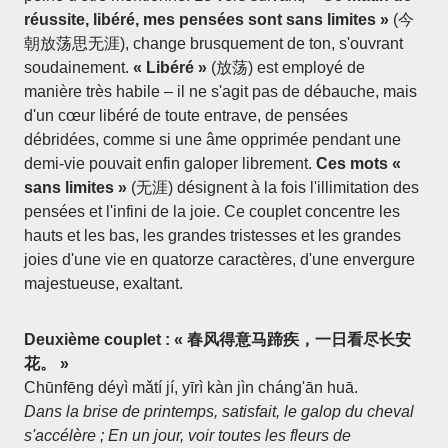
réussite, libéré, mes pensées sont sans limites »
(今
朝放荡思无涯), change brusquement de ton, s'ouvrant
soudainement.
« Libéré »
(放荡) est employé de
manière très habile – il ne s'agit pas de débauche, mais
d'un cœur libéré de toute entrave, de pensées
débridées, comme si une âme opprimée pendant une
demi-vie pouvait enfin galoper librement.
Ces mots «
sans limites »
(无涯) désignent à la fois l'illimitation des
pensées et l'infini de la joie. Ce couplet concentre les
hauts et les bas, les grandes tristesses et les grandes
joies d'une vie en quatorze caractères, d'une envergure
majestueuse, exaltant.
Deuxième couplet : « 春风得意马蹄疾，一日看尽长安
花。 »
Chūnfēng déyì mǎtí jí, yīrì kàn jìn cháng'ān huā.
Dans la brise de printemps, satisfait, le galop du cheval
s'accélère ; En un jour, voir toutes les fleurs de