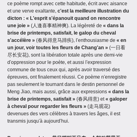
ce poème rompt avec cette habitude, écrit avec aisance
et une verve exaltante,
c'est la meilleure illustration du
dicton : « L'esprit s'épanouit quand on rencontre
une joie »
(人逢喜事精神爽). La légèreté de
« dans la
brise de printemps, satisfait, le galop du cheval
s'accélère »
(春风得意马蹄疾), l'enthousiasme de
« en
un jour, voir toutes les fleurs de Chang'an »
(一日看
尽长安花), sont la libération totale après une demi-vie
d'oppression pour le poète, et aussi l'expression
commune de tous ceux qui, après avoir traversé des
épreuves, ont finalement réussi. Ce poème n'enregistre
pas seulement le tournant dans le destin personnel de
Meng Jiao, mais aussi, grâce aux expressions
« dans la
brise de printemps, satisfait »
(春风得意) et
« galoper
à cheval pour regarder les fleurs »
(走马观花)
devenues des vers célèbres à travers les âges, il est
transmis jusqu'à aujourd'hui.