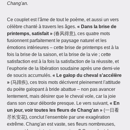
Chang'an.
Ce couplet est l'âme de tout le poème, et aussi un vers
célèbre chanté à travers les âges.
« Dans la brise de
printemps, satisfait »
(春风得意), ces quatre mots
fusionnent parfaitement le paysage naturel et les
émotions intérieures – cette brise de printemps est à la
fois la brise de la saison, et la brise de la vie ; cette
satisfaction est à la fois la satisfaction de la réussite, et
l'euphorie de la libération soudaine après une demi-vie
de soucis accumulés.
« Le galop du cheval s'accélère
»
(马蹄疾), ces trois mots décrivent pleinement l'attitude
du poète galopant à bride abattue – non pas avancer
lentement, mais désirer que le cheval vole, car la joie
dans son cœur déborde presque. Le vers suivant,
« En
un jour, voir toutes les fleurs de Chang'an »
(一日看
尽长安花), conclut l'ensemble par une exagération
extrême. Chang'an est vaste, ses fleurs nombreuses,