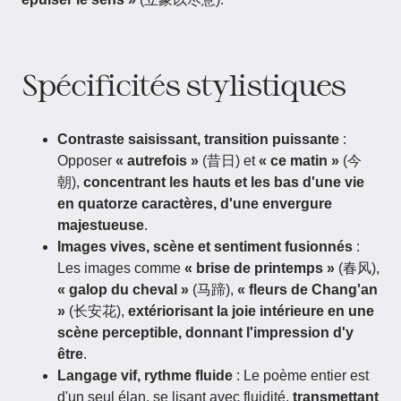
Spécificités stylistiques
Contraste saisissant, transition puissante
:
Opposer
« autrefois »
(昔日) et
« ce matin »
(今
朝),
concentrant les hauts et les bas d'une vie
en quatorze caractères, d'une envergure
majestueuse
.
Images vives, scène et sentiment fusionnés
:
Les images comme
« brise de printemps »
(春风),
« galop du cheval »
(马蹄),
« fleurs de Chang'an
»
(长安花),
extériorisant la joie intérieure en une
scène perceptible, donnant l'impression d'y
être
.
Langage vif, rythme fluide
: Le poème entier est
d'un seul élan, se lisant avec fluidité,
transmettant