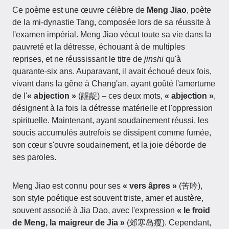
Ce poème est une œuvre célèbre de
Meng Jiao
, poète
de la mi-dynastie Tang, composée lors de sa réussite à
l'examen impérial. Meng Jiao vécut toute sa vie dans la
pauvreté et la détresse, échouant à de multiples
reprises, et ne réussissant le titre de
jinshi
qu'à
quarante-six ans. Auparavant, il avait échoué deux fois,
vivant dans la gêne à Chang'an, ayant goûté l'amertume
de l'
« abjection »
(龌龊) – ces deux mots,
« abjection »
,
désignent à la fois la détresse matérielle et l'oppression
spirituelle. Maintenant, ayant soudainement réussi, les
soucis accumulés autrefois se dissipent comme fumée,
son cœur s'ouvre soudainement, et la joie déborde de
ses paroles.
Meng Jiao est connu pour ses
« vers âpres »
(苦吟),
son style poétique est souvent triste, amer et austère,
souvent associé à Jia Dao, avec l'expression
« le froid
de Meng, la maigreur de Jia »
(郊寒岛瘦). Cependant,