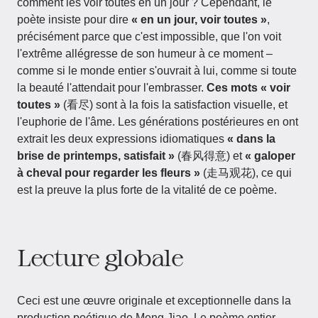
comment les voir toutes en un jour ? Cependant, le
poète insiste pour dire
« en un jour, voir toutes »
,
précisément parce que c'est impossible, que l'on voit
l'extrême allégresse de son humeur à ce moment –
comme si le monde entier s'ouvrait à lui, comme si toute
la beauté l'attendait pour l'embrasser.
Ces mots « voir
toutes »
(看尽) sont à la fois la satisfaction visuelle, et
l'euphorie de l'âme. Les générations postérieures en ont
extrait les deux expressions idiomatiques
« dans la
brise de printemps, satisfait »
(春风得意) et
« galoper
à cheval pour regarder les fleurs »
(走马观花), ce qui
est la preuve la plus forte de la vitalité de ce poème.
Lecture globale
Ceci est une œuvre originale et exceptionnelle dans la
production poétique de Meng Jiao. Le poème entier,