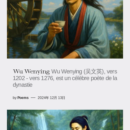
Wu Wenying
Wu Wenying (吴文英), vers
1202 - vers 1276, est un célèbre poète de la
dynastie
by
Poems
2024年 12月 13日