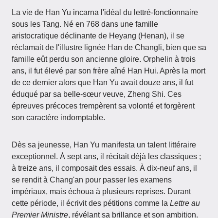
La vie de Han Yu incarna l'idéal du lettré-fonctionnaire
sous les Tang. Né en 768 dans une famille
aristocratique déclinante de Heyang (Henan), il se
réclamait de l'illustre lignée Han de Changli, bien que sa
famille eût perdu son ancienne gloire. Orphelin à trois
ans, il fut élevé par son frère aîné Han Hui. Après la mort
de ce dernier alors que Han Yu avait douze ans, il fut
éduqué par sa belle-sœur veuve, Zheng Shi. Ces
épreuves précoces trempèrent sa volonté et forgèrent
son caractère indomptable.
Dès sa jeunesse, Han Yu manifesta un talent littéraire
exceptionnel. À sept ans, il récitait déjà les classiques ;
à treize ans, il composait des essais. À dix-neuf ans, il
se rendit à Chang'an pour passer les examens
impériaux, mais échoua à plusieurs reprises. Durant
cette période, il écrivit des pétitions comme la
Lettre au
Premier Ministre
, révélant sa brillance et son ambition.