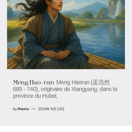
Meng Hao-ran
Meng Haoran (孟浩然
689 - 740), originaire de Xiangyang, dans la
province du Hubei,
by
Poems
2024年 9月 13日