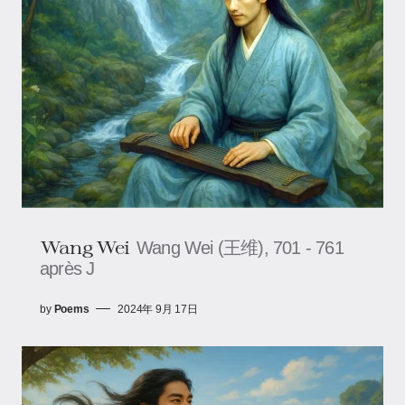
Wang Wei
Wang Wei (王维), 701 - 761
après J
by
Poems
2024年 9月 17日