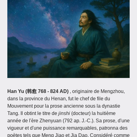
Han Yu (韩愈 768 - 824 AD)
, originaire de Mengzhou,
dans la province du Henan, fut le chef de file du
Mouvement pour la prose ancienne sous la dynastie
Tang. Il obtint le titre de
jinshi
(docteur) la huitième
année de l'ère Zhenyuan (792 ap. J.-C.). Sa prose, d'une
vigueur et d'une puissance remarquables, patronna des
poètes tels que Meng Jiao et Jia Dao. Considéré comme