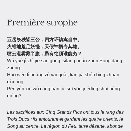
Première strophe
五岳祭秩皆三公，四方环镇嵩当中。
火维地荒足妖怪，天假神柄专其雄。
喷云泄雾藏半腹，虽有绝顶谁能穷？
Wǔ yuè jì zhì jiē sān gōng, sìfāng huán zhèn Sōng dāng
zhōng.
Huǒ wéi dì huāng zú yāoguài, tiān jiǎ shén bǐng zhuān
qí xióng.
Pēn yún xiè wù cáng bàn fù, suī yǒu juédǐng shuí néng
qióng?
Les sacrifices aux Cinq Grands Pics ont tous le rang des
Trois Ducs ; ils entourent et gardent les quatre orients, le
Song au centre.
La région du Feu, terre déserte, abonde