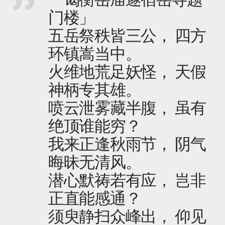
门楼」
五岳祭秩皆三公， 四方
环镇嵩当中。
火维地荒足妖怪， 天假
神柄专其雄。
喷云泄雾藏半腹， 虽有
绝顶谁能穷？
我来正逢秋雨节， 阴气
晦昧无清风。
潜心默祷若有应， 岂非
正直能感通？
须臾静扫众峰出， 仰见