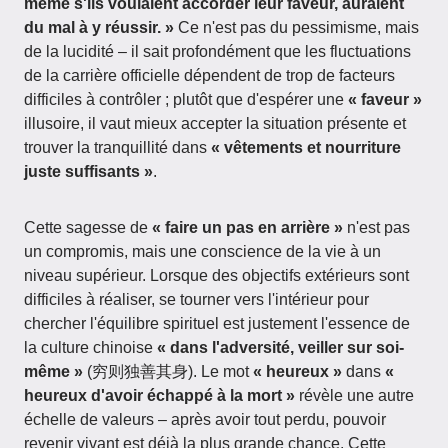
même s'ils voulaient accorder leur faveur, auraient
du mal à y réussir. »
Ce n'est pas du pessimisme, mais
de la lucidité – il sait profondément que les fluctuations
de la carrière officielle dépendent de trop de facteurs
difficiles à contrôler ; plutôt que d'espérer une
« faveur »
illusoire, il vaut mieux accepter la situation présente et
trouver la tranquillité dans
« vêtements et nourriture
juste suffisants »
.
Cette sagesse de
« faire un pas en arrière »
n'est pas
un compromis, mais une conscience de la vie à un
niveau supérieur. Lorsque des objectifs extérieurs sont
difficiles à réaliser, se tourner vers l'intérieur pour
chercher l'équilibre spirituel est justement l'essence de
la culture chinoise
« dans l'adversité, veiller sur soi-
même »
(穷则独善其身). Le mot
« heureux »
dans
«
heureux d'avoir échappé à la mort »
révèle une autre
échelle de valeurs – après avoir tout perdu, pouvoir
revenir vivant est déjà la plus grande chance. Cette