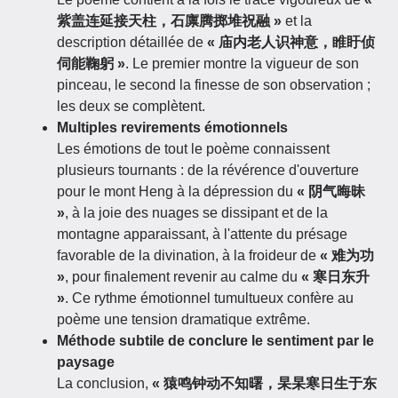
紫盖连延接天柱，石廪腾掷堆祝融 »
et la
description détaillée de
« 庙内老人识神意，睢盱侦
伺能鞠躬 »
. Le premier montre la vigueur de son
pinceau, le second la finesse de son observation ;
les deux se complètent.
Multiples revirements émotionnels
Les émotions de tout le poème connaissent
plusieurs tournants : de la révérence d'ouverture
pour le mont Heng à la dépression du
« 阴气晦昧
»
, à la joie des nuages se dissipant et de la
montagne apparaissant, à l'attente du présage
favorable de la divination, à la froideur de
« 难为功
»
, pour finalement revenir au calme du
« 寒日东升
»
. Ce rythme émotionnel tumultueux confère au
poème une tension dramatique extrême.
Méthode subtile de conclure le sentiment par le
paysage
La conclusion,
« 猿鸣钟动不知曙，杲杲寒日生于东