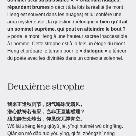
répandant brumes »
décrit à la fois la réalité (le mont
Heng est souvent dans les nuages) et lui confère une
aura mystérieuse ; la question rhétorique
« bien qu'il ait
un sommet suprême, qui peut en atteindre le bout ?
»
porte le mont Heng à une hauteur sacrée inaccessible
à l'homme. Cette strophe est à la fois un éloge du mont
Heng et prépare le terrain pour le
« dialogue »
ultérieur
du poète avec les divinités dans un contexte solennel.
Deuxième strophe
我来正逢秋雨节，阴气晦昧无清风。
潜心默祷若有应，岂非正直能感通？
须臾静扫众峰出，仰见突兀撑青空。
Wǒ lái zhèng féng qiūyǔ jié, yīnqì huìmèi wú qīngfēng.
Qiánxīn mò dǎo ruò yǒu yìng, qǐ fēi zhèngzhí néng