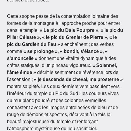
Cette strophe passe de la contemplation lointaine des
formes de la montagne à l'approche proche pour entrer
dans le temple.
« Le pic du Dais Pourpre »
,
« le pic du
Pilier Céleste »
,
« le pic du Grenier de Pierre »
,
« le
pic du Gardien du Feu »
s'enchaînent ; des verbes
comme
« se prolonge »
,
« bondit, s'élance »
,
«
s'amoncelle »
donnent une vitalité dynamique à des
crêtes statiques, d'un pinceau vigoureux.
« Solennel,
l'âme émue »
décrit le sentiment de révérence lors de
l'ascension ;
« je descends de cheval, me prosterne »
montre sa piété. Les deux derniers vers basculent vers
l'intérieur du temple du Pic du Sud : les couleurs vives
du mur blanc poudré et des colonnes vermeilles
contrastent avec les images entrelacées de bleu et de
rouge de démons et spectres, décrivant à la fois la
beauté majestueuse du temple et renforçant
l'atmosphère mystérieuse du lieu sacrificiel.