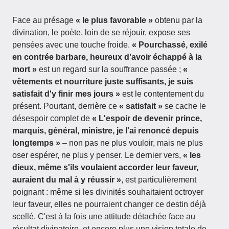
Face au présage
« le plus favorable »
obtenu par la
divination, le poète, loin de se réjouir, expose ses
pensées avec une touche froide.
« Pourchassé, exilé
en contrée barbare, heureux d'avoir échappé à la
mort »
est un regard sur la souffrance passée ;
«
vêtements et nourriture juste suffisants, je suis
satisfait d'y finir mes jours »
est le contentement du
présent. Pourtant, derrière ce
« satisfait »
se cache le
désespoir complet de
« L'espoir de devenir prince,
marquis, général, ministre, je l'ai renoncé depuis
longtemps »
– non pas ne plus vouloir, mais ne plus
oser espérer, ne plus y penser. Le dernier vers,
« les
dieux, même s'ils voulaient accorder leur faveur,
auraient du mal à y réussir »
, est particulièrement
poignant : même si les divinités souhaitaient octroyer
leur faveur, elles ne pourraient changer ce destin déjà
scellé. C'est à la fois une attitude détachée face au
résultat divinatoire, et encore plus une vision totale de