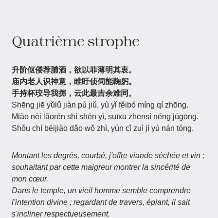
Quatrième strophe
升阶伛偻荐脯酒，欲以菲薄明其衷。
庙内老人识神意，睢盱侦伺能鞠躬。
手持杯珓导我掷，云此最吉余难同。
Shēng jiē yǔlǚ jiàn pú jiǔ, yù yǐ fěibó míng qí zhōng.
Miào nèi lǎorén shí shén yì, suīxū zhēnsì néng júgōng.
Shǒu chí bēijiào dǎo wǒ zhì, yún cǐ zuì jí yú nán tóng.
Montant les degrés, courbé, j'offre viande séchée et vin ;
souhaitant par cette maigreur montrer la sincérité de
mon cœur.
Dans le temple, un vieil homme semble comprendre
l'intention divine ; regardant de travers, épiant, il sait
s'incliner respectueusement.