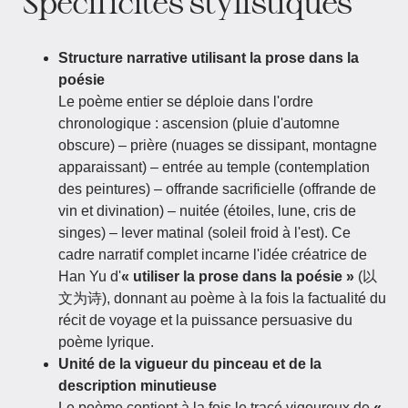
Spécificités stylistiques
Structure narrative utilisant la prose dans la
poésie
Le poème entier se déploie dans l'ordre
chronologique : ascension (pluie d'automne
obscure) – prière (nuages se dissipant, montagne
apparaissant) – entrée au temple (contemplation
des peintures) – offrande sacrificielle (offrande de
vin et divination) – nuitée (étoiles, lune, cris de
singes) – lever matinal (soleil froid à l'est). Ce
cadre narratif complet incarne l'idée créatrice de
Han Yu d'
« utiliser la prose dans la poésie »
(以
文为诗), donnant au poème à la fois la factualité du
récit de voyage et la puissance persuasive du
poème lyrique.
Unité de la vigueur du pinceau et de la
description minutieuse
Le poème contient à la fois le tracé vigoureux de
«