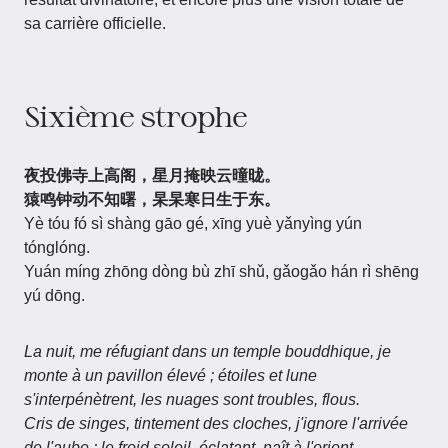
sa carrière officielle.
Sixième strophe
夜投佛寺上高阁，星月掩映云曈昽。
猿鸣钟动不知曙，杲杲寒日生于东。
Yè tóu fó sì shàng gāo gé, xīng yuè yǎnyìng yún
tónglóng.
Yuán míng zhōng dòng bù zhī shǔ, gǎogǎo hán rì shēng
yú dōng.
La nuit, me réfugiant dans un temple bouddhique, je
monte à un pavillon élevé ; étoiles et lune
s'interpénètrent, les nuages sont troubles, flous.
Cris de singes, tintement des cloches, j'ignore l'arrivée
de l'aube ; le froid soleil, éclatant, naît à l'orient.