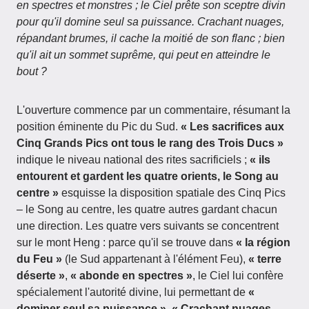
en spectres et monstres ; le Ciel prête son sceptre divin
pour qu'il domine seul sa puissance.
Crachant nuages,
répandant brumes, il cache la moitié de son flanc ; bien
qu'il ait un sommet suprême, qui peut en atteindre le
bout ?
L'ouverture commence par un commentaire, résumant la
position éminente du Pic du Sud.
« Les sacrifices aux
Cinq Grands Pics ont tous le rang des Trois Ducs »
indique le niveau national des rites sacrificiels ;
« ils
entourent et gardent les quatre orients, le Song au
centre »
esquisse la disposition spatiale des Cinq Pics
– le Song au centre, les quatre autres gardant chacun
une direction. Les quatre vers suivants se concentrent
sur le mont Heng : parce qu'il se trouve dans
« la région
du Feu »
(le Sud appartenant à l'élément Feu),
« terre
déserte »
,
« abonde en spectres »
, le Ciel lui confère
spécialement l'autorité divine, lui permettant de
«
dominer seul sa puissance »
.
« Crachant nuages,