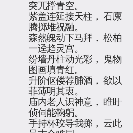
突兀撑青空。
紫盖连延接天柱， 石廪
腾掷堆祝融。
森然魄动下马拜， 松柏
一迳趋灵宫。
纷墙丹柱动光彩， 鬼物
图画填青红。
升阶伛偻荐脯酒， 欲以
菲薄明其衷。
庙内老人识神意， 睢盱
侦伺能鞠躬。
手持杯珓导我掷， 云此