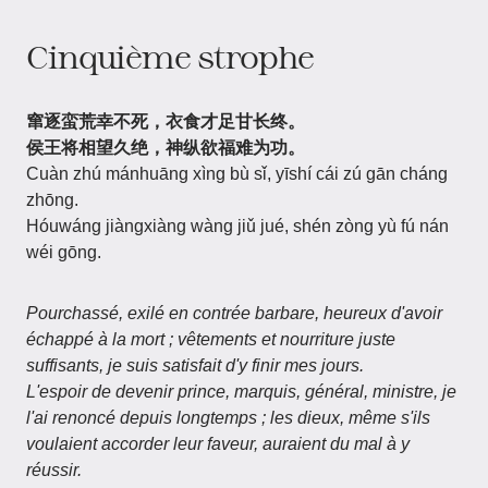
Cinquième strophe
窜逐蛮荒幸不死，衣食才足甘长终。
侯王将相望久绝，神纵欲福难为功。
Cuàn zhú mánhuāng xìng bù sǐ, yīshí cái zú gān cháng
zhōng.
Hóuwáng jiàngxiàng wàng jiǔ jué, shén zòng yù fú nán
wéi gōng.
Pourchassé, exilé en contrée barbare, heureux d'avoir
échappé à la mort ; vêtements et nourriture juste
suffisants, je suis satisfait d'y finir mes jours.
L'espoir de devenir prince, marquis, général, ministre, je
l'ai renoncé depuis longtemps ; les dieux, même s'ils
voulaient accorder leur faveur, auraient du mal à y
réussir.