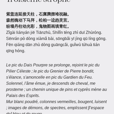
紫盖连延接天柱，石廪腾掷堆祝融。
森然魄动下马拜，松柏一迳趋灵宫。
纷墙丹柱动光彩，鬼物图画填青红。
Zǐgài liányán jiē Tiānzhù, Shílǐn téng zhì duī Zhùróng.
Sēnrán pò dòng xiàmǎ bài, sōngbǎi yī jìng qū líng gōng.
Fēn qiáng dān zhù dòng guāngcǎi, guǐwù túhuà tián
qīng hóng.
Le pic du Dais Pourpre se prolonge, rejoint le pic du
Pilier Céleste ; le pic du Grenier de Pierre bondit,
s'élance, s'amoncelle en pic du Gardien du Feu.
Solennel, l'âme émue, je descends de cheval, me
prosterne ; un chemin unique de pins et cyprès mène au
Palais des Esprits.
Mur blanc poudré, colonnes vermeilles, bougent, luisent
; images de démons, de spectres, emplissent [l'espace
de] bleu et de rouge.