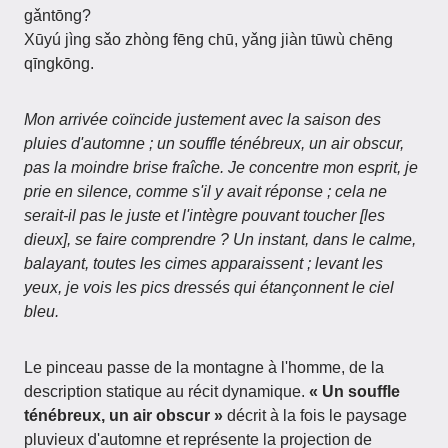
gǎntōng?
Xūyú jìng sǎo zhòng fēng chū, yǎng jiàn tūwù chēng
qīngkōng.
Mon arrivée coïncide justement avec la saison des
pluies d'automne ; un souffle ténébreux, un air obscur,
pas la moindre brise fraîche.
Je concentre mon esprit, je
prie en silence, comme s'il y avait réponse ; cela ne
serait-il pas le juste et l'intègre pouvant toucher [les
dieux], se faire comprendre ?
Un instant, dans le calme,
balayant, toutes les cimes apparaissent ; levant les
yeux, je vois les pics dressés qui étançonnent le ciel
bleu.
Le pinceau passe de la montagne à l'homme, de la
description statique au récit dynamique.
« Un souffle
ténébreux, un air obscur »
décrit à la fois le paysage
pluvieux d'automne et représente la projection de