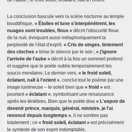
La conclusion bascule vers la scène nocturne au temple
bouddhique.
« Étoiles et lune s'interpénètrent, les
nuages sont troubles, flous »
décrit l'obscurité floue
de la nuit, évoquant aussi métaphoriquement la
perplexité de l'état d'esprit.
« Cris de singes, tintement
des cloches »
brise le silence par le son ;
« j'ignore
l'arrivée de l'aube »
décrit à la fois un sommeil profond
et suggère que le poète oublie temporairement les
soucis mondains. Le dernier vers,
« le froid soleil,
éclatant, naît à l'orient »
, conclut tout le poème par une
image lumineuse – le soleil bien que
« froid »
est
pourtant
« éclatant »
, symbolisant une renaissance
après les ténèbres. Bien que le poète dise
« L'espoir de
devenir prince, marquis, général, ministre, je l'ai
renoncé depuis longtemps »
, il ne sombre pas
totalement ; ce
« froid soleil, éclatant »
est précisément
le symbole de son esprit indomptable.