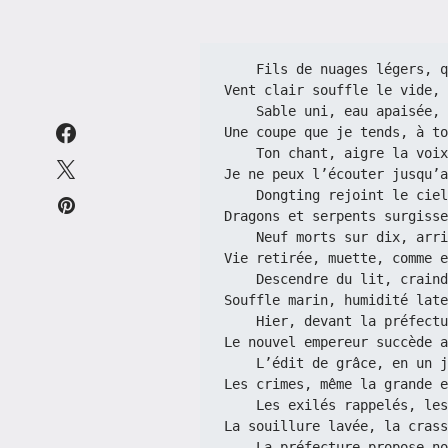
    Fils de nuages légers
Vent clair souffle le vide, 
    Sable uni, eau apaisée
Une coupe que je tends, à to
    Ton chant, aigre la vo
Je ne peux l’écouter jusqu’a
    Dongting rejoint le c
Dragons et serpents surgisse
    Neuf morts sur dix, ar
Vie retirée, muette, comme e
    Descendre du lit, cra
Souffle marin, humidité late
    Hier, devant la préfe
Le nouvel empereur succède a
    L’édit de grâce, en u
Les crimes, même la grande e
    Les exilés rappelés, l
La souillure lavée, la crass
    La préfecture propose