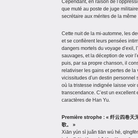
Cependant, en raison de l'oppress
que muté au poste de juge militaire
secrétaire aux mérites de la même p
Cette nuit de la mi-automne, les d
et se confièrent leurs pensées inti
dangers mortels du voyage d'exil, 
sauvages, et la déception de voir l'
puis, par sa propre chanson, il cons
relativiser les gains et pertes de 
vicissitudes d'un destin personnel 
où la tristesse indignée laisse voir
transcendance. C'est un excellent
caractères de Han Yu.
Première strophe : 
歌。 »
Xiān yún sì juǎn tiān wú hé, qīngf