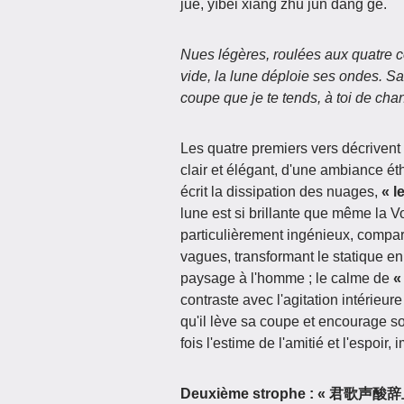
jué, yībēi xiāng zhǔ jūn dāng gē.
Nues légères, roulées aux quatre coi
vide, la lune déploie ses ondes. S
coupe que je te tends, à toi de chan
Les quatre premiers vers décrivent
clair et élégant, d'une ambiance é
écrit la dissipation des nuages,
« l
lune est si brillante que même la Vo
particulièrement ingénieux, compara
vagues, transformant le statique e
paysage à l'homme ; le calme de
«
contraste avec l'agitation intérieu
qu'il lève sa coupe et encourage s
fois l'estime de l'amitié et l'espoir,
Deuxième strophe : 