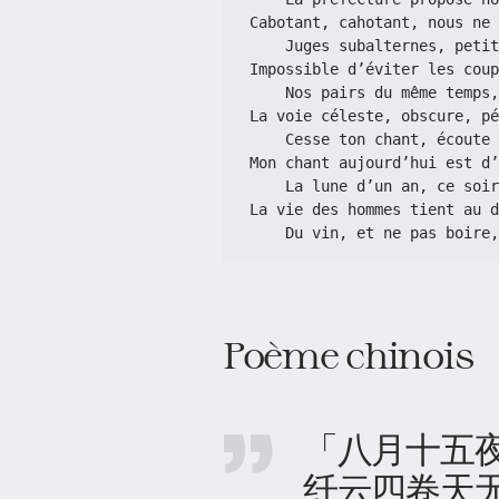
Cabotant, cahotant, nous ne 
    Juges subalternes, pe
Impossible d’éviter les coup
    Nos pairs du même tem
La voie céleste, obscure, pé
    Cesse ton chant, écoute
Mon chant aujourd’hui est d’
    La lune d’un an, ce s
La vie des hommes tient au d
    Du vin, et ne pas boi
Poème chinois
「八月十五
纤云四卷天