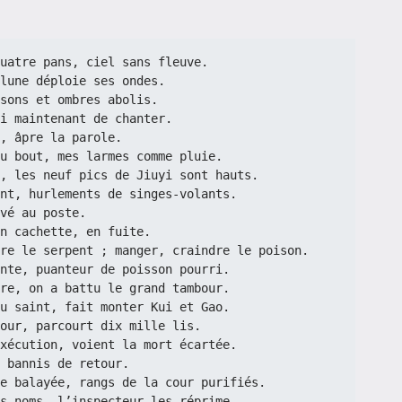
, quatre pans, ciel sans fleuve.
lune déploie ses ondes.
, sons et ombres abolis.
i maintenant de chanter.
ix, âpre la parole.
u bout, mes larmes comme pluie.
iel, les neuf pics de Jiuyi sont hauts.
nt, hurlements de singes-volants.
rivé au poste.
n cachette, en fuite.
indre le serpent ; manger, craindre le poison.
nte, puanteur de poisson pourri.
cture, on a battu le grand tambour.
u saint, fait monter Kui et Gao.
n jour, parcourt dix mille lis.
xécution, voient la mort écartée.
es bannis de retour.
e balayée, rangs de la cour purifiés.
 nos noms, l’inspecteur les réprime.