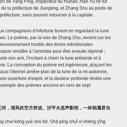
ion de Yang Ping, inspecteur du Hunan, Han Yu ne fut
 de la préfecture de Jiangling, et Zhang Shu au poste de
réfecture, sans pouvoir retourner à la capitale.
eux compagnons d'infortune burent en regardant la lune
mes. Le poème, par la voix de Zhang Shu, revient sur les
l'environnement hostile des terres méridionales
espoir renaître à l'amnistie pour être ensuite réprimé ;
ole son ami, l'incitant à chérir la lune présente et à
la vie. La conception du poème est ingénieuse, plaçant les
sous l'éternel arrière-plan de la lune de la mi-automne,
 une ouverture d'esprit, et la douleur profonde révèle une
 exemple des poèmes anciens en vers de sept
« 纤云四卷天无河，清风吹空月舒波。沙平水息声影绝，一杯相属君当
ēng chuī kōng yuè shū bō. Shā píng shuǐ xī shēng yǐng