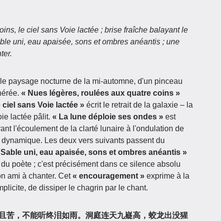
ns, le ciel sans Voie lactée ; brise fraîche balayant le
able uni, eau apaisée, sons et ombres anéantis ; une
ter.
 le paysage nocturne de la mi-automne, d'un pinceau
thérée.
« Nues légères, roulées aux quatre coins »
e ciel sans Voie lactée »
écrit le retrait de la galaxie – la
ie lactée pâlit.
« La lune déploie ses ondes »
est
nt l'écoulement de la clarté lunaire à l'ondulation de
n dynamique. Les deux vers suivants passent du
 Sable uni, eau apaisée, sons et ombres anéantis »
re du poète ; c'est précisément dans ce silence absolu
on ami à chanter. Cet
« encouragement »
exprime à la
 implicite, de dissiper le chagrin par le chant.
« 君歌声酸辞且苦，不能听终泪如雨。洞庭连天九嶷高，蛟龙出没猩