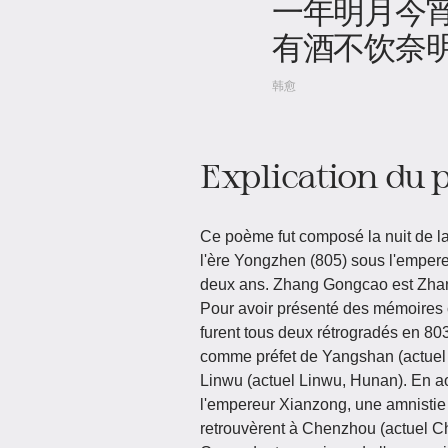
一年明月今
有酒不饮奈
韩愈
Explication du
Ce poème fut composé la nuit de la
l'ère Yongzhen (805) sous l'emper
deux ans. Zhang Gongcao est Zhang
Pour avoir présenté des mémoires crit
furent tous deux rétrogradés en 80
comme préfet de Yangshan (actue
Linwu (actuel Linwu, Hunan). En a
l'empereur Xianzong, une amnistie
retrouvèrent à Chenzhou (actuel C