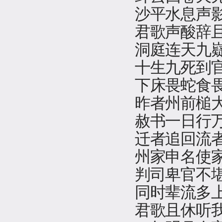
沙平水息声
君歌声酸辞
洞庭连天九
十生九死到
下床畏蛇食
昨者州前槌
赦书一日行
迁者追回流
州家申名使
判司卑官不
同时辈流多
君歌且休听