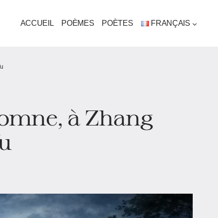
ACCUEIL
POÈMES
POÈTES
FRANÇAIS
Yu
utomne, à Zhang
u