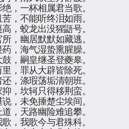
影绝，一杯相属君当歌。
且苦，不能听终泪如雨。
嶷高，蛟龙出没猩鼯号。
官所，幽居默默如藏逃。
畏药，海气湿蛰熏腥臊。
大鼓，嗣皇继圣登夔皋。
万里，罪从大辟皆除死。
者还，涤瑕荡垢清朝班。
家抑，坎轲只得移荆蛮。
堪说，未免捶楚尘埃间。
上道，天路幽险难追攀。
我歌，我歌今与君殊科。