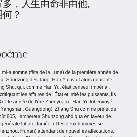
宵多，人生由命非由他。
明何？
 poème
 mi-automne (fête de la Lune) de la première année de
eur Shunzong des Tang. Han Yu avait alors quarante-
 Shu, qui, comme Han Yu, était censeur impérial.
iquant les affaires de l'État et irrité les puissants, ils
3 (19e année de l'ère Zhenyuan) : Han Yu fut envoyé
l Yangshan, Guangdong), Zhang Shu comme préfet de
oût 805, l'empereur Shunzong abdiqua en faveur de
 générale fut proclamée, et les deux hommes se
henzhou, Hunan) attendant de nouvelles affectations.