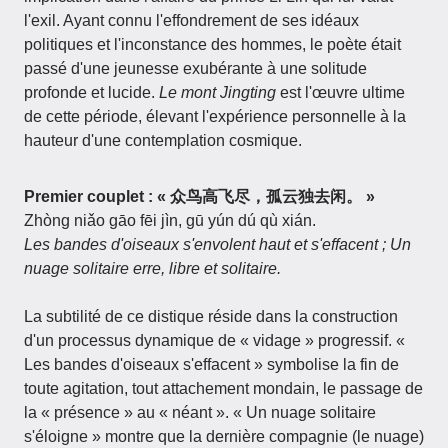
l'exil. Ayant connu l'effondrement de ses idéaux
politiques et l'inconstance des hommes, le poète était
passé d'une jeunesse exubérante à une solitude
profonde et lucide.
Le mont Jingting
est l'œuvre ultime
de cette période, élevant l'expérience personnelle à la
hauteur d'une contemplation cosmique.
Premier couplet : « 众鸟高飞尽，孤云独去闲。 »
Zhòng niǎo gāo fēi jìn, gū yún dú qù xián.
Les bandes d'oiseaux s'envolent haut et s'effacent ; Un
nuage solitaire erre, libre et solitaire.
La subtilité de ce distique réside dans la construction
d'un processus dynamique de « vidage » progressif. «
Les bandes d'oiseaux s'effacent » symbolise la fin de
toute agitation, tout attachement mondain, le passage de
la « présence » au « néant ». « Un nuage solitaire
s'éloigne » montre que la dernière compagnie (le nuage)