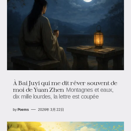
À Bai Juyi qui me dit rêver souvent de
moi de Yuan Zhen
Montagnes et eaux,
dix mille lourdes, la lettre est coupée
by
Poems
2026年 3月 22日