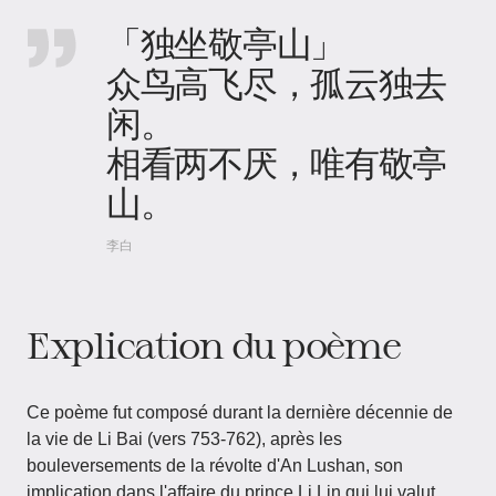
「独坐敬亭山」
众鸟高飞尽，孤云独去
闲。
相看两不厌，唯有敬亭
山。
李白
Explication du poème
Ce poème fut composé durant la dernière décennie de
la vie de Li Bai (vers 753-762), après les
bouleversements de la révolte d'An Lushan, son
implication dans l'affaire du prince Li Lin qui lui valut