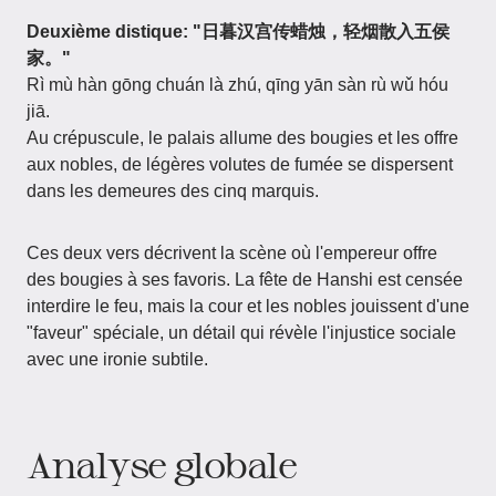
Deuxième distique: "日暮汉宫传蜡烛，轻烟散入五侯
家。"
Rì mù hàn gōng chuán là zhú, qīng yān sàn rù wǔ hóu
jiā.
Au crépuscule, le palais allume des bougies et les offre
aux nobles, de légères volutes de fumée se dispersent
dans les demeures des cinq marquis.
Ces deux vers décrivent la scène où l'empereur offre
des bougies à ses favoris. La fête de Hanshi est censée
interdire le feu, mais la cour et les nobles jouissent d'une
"faveur" spéciale, un détail qui révèle l'injustice sociale
avec une ironie subtile.
Analyse globale