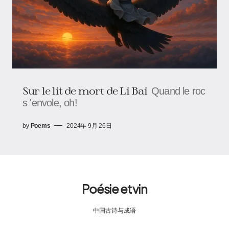
Sur le lit de mort de Li Bai
Quand le roc
s 'envole, oh!
by
Poems
2024年 9月 26日
Poésie et vin
中国古诗与成语