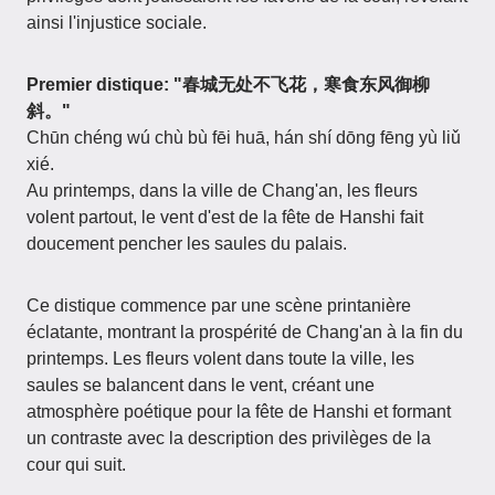
ainsi l'injustice sociale.
Premier distique: "春城无处不飞花，寒食东风御柳
斜。"
Chūn chéng wú chù bù fēi huā, hán shí dōng fēng yù liǔ
xié.
Au printemps, dans la ville de Chang'an, les fleurs
volent partout, le vent d'est de la fête de Hanshi fait
doucement pencher les saules du palais.
Ce distique commence par une scène printanière
éclatante, montrant la prospérité de Chang'an à la fin du
printemps. Les fleurs volent dans toute la ville, les
saules se balancent dans le vent, créant une
atmosphère poétique pour la fête de Hanshi et formant
un contraste avec la description des privilèges de la
cour qui suit.