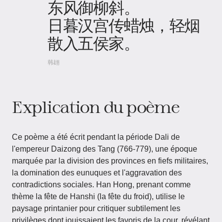
东风御柳斜。
日暮汉宫传蜡烛，轻烟
散入五侯家。
韩翃
Explication du poème
Ce poème a été écrit pendant la période Dali de
l'empereur Daizong des Tang (766-779), une époque
marquée par la division des provinces en fiefs militaires,
la domination des eunuques et l'aggravation des
contradictions sociales. Han Hong, prenant comme
thème la fête de Hanshi (la fête du froid), utilise le
paysage printanier pour critiquer subtilement les
privilèges dont jouissaient les favoris de la cour, révélant