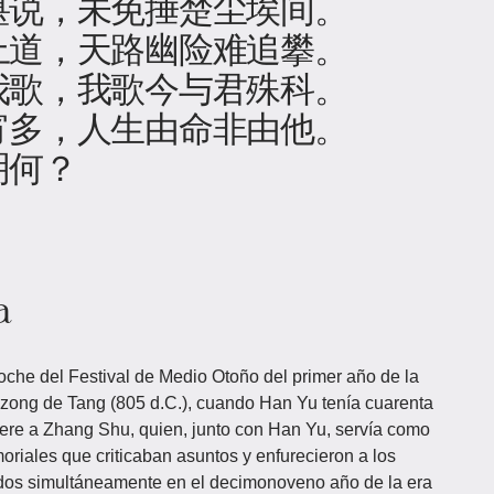
堪说，未免捶楚尘埃间。
上道，天路幽险难追攀。
我歌，我歌今与君殊科。
宵多，人生由命非由他。
明何？
a
che del Festival de Medio Otoño del primer año de la
ong de Tang (805 d.C.), cuando Han Yu tenía cuarenta
ere a Zhang Shu, quien, junto con Han Yu, servía como
oriales que criticaban asuntos y enfurecieron a los
os simultáneamente en el decimonoveno año de la era