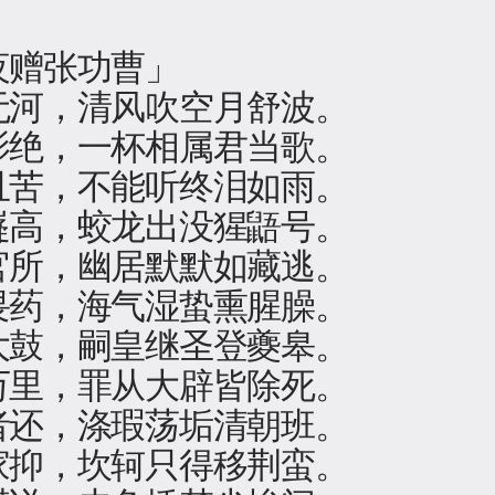
夜赠张功曹」
无河，清风吹空月舒波。
影绝，一杯相属君当歌。
且苦，不能听终泪如雨。
嶷高，蛟龙出没猩鼯号。
官所，幽居默默如藏逃。
畏药，海气湿蛰熏腥臊。
大鼓，嗣皇继圣登夔皋。
万里，罪从大辟皆除死。
者还，涤瑕荡垢清朝班。
家抑，坎轲只得移荆蛮。