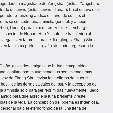
degradado a magistrado de Yangshan (actual Yangshan,
rado de Linwu (actual Linwu, Hunan). En el octavo mes
perador Shunzong abdicó en favor de su hijo, el
ono, se concedió una amnistía general, y ambos
zhou, Hunan) para esperar órdenes. Sin embargo,
 inspector de Hunan, Han Yu solo fue transferido al
os legales en la prefectura de Jiangling, y Zhang Shu al
os en la misma prefectura, aún sin poder regresar a la
 Otoño, estos dos amigos que habían compartido
a luna, confiándose mutuamente sus sentimientos más
a voz de Zhang Shu, revisa los peligros de muerte
o hostil de las tierras salvajes del sur, y la decepción de
la amnistía solo para ser reprimidas nuevamente; luego,
 amigo para que aprecie la luna presente y reste
idas de la vida. La concepción del poema es ingeniosa,
 personal bajo el eterno fondo de la luna llena del