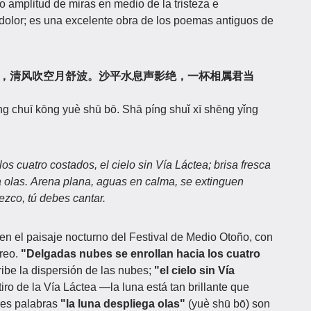
 amplitud de miras en medio de la tristeza e
 dolor; es una excelente obra de los poemas antiguos de
河，清风吹空月舒波。沙平水息声影绝，一杯相属君当
ēng chuī kōng yuè shū bō. Shā píng shuǐ xī shēng yǐng
s cuatro costados, el cielo sin Vía Láctea; brisa fresca
 olas.
Arena plana, aguas en calma, se extinguen
ezco, tú debes cantar.
en el paisaje nocturno del Festival de Medio Otoño, con
éreo.
"Delgadas nubes se enrollan hacia los cuatro
ribe la dispersión de las nubes;
"el cielo sin Vía
tiro de la Vía Láctea —la luna está tan brillante que
tres palabras
"la luna despliega olas"
(yuè shū bō) son