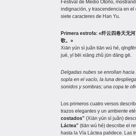
Festival de Medio Otoño, mostrando
indignación, y trascendencia en el
siete caracteres de Han Yu.
Primera estrofa:
«纤云四卷天无
歌。»
Xiān yún sì juǎn tiān wú hé, qīngf
jué, yī bēi xiāng zhǔ jūn dāng gē.
Delgadas nubes se enrollan hacia lo
sopla en el vacío, la luna despliega
sonidos y sombras; una copa te ofr
Los primeros cuatro versos describ
trazos elegantes y un ambiente et
costados"
(Xiān yún sì juǎn) desc
Láctea"
(tiān wú hé) describe el re
hasta la Vía Láctea palidece. Las 