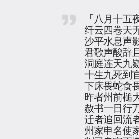
「八月十五
纤云四卷天
沙平水息声
君歌声酸辞
洞庭连天九
十生九死到
下床畏蛇食
昨者州前槌
赦书一日行
迁者追回流
州家申名使