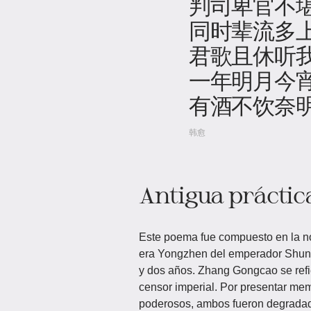
判司卑官不
同时辈流多
君歌且休听
一年明月今
有酒不饮奈
韩愈
Antigua práctic
Este poema fue compuesto en la no
era Yongzhen del emperador Shunz
y dos años. Zhang Gongcao se refi
censor imperial. Por presentar mem
poderosos, ambos fueron degradad