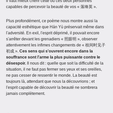
il vaut mieux chérir cette ou ces deux personnes
capables de percevoir la beauté de vos « 落绛英 ».
Plus profondément, ce poème nous montre aussi la
capacité esthétique que Hán Yù préservait même dans
l'adversité. En exil, l'esprit déprimé, il pouvait encore
s'arrêter devant les grenadiers « 照眼明 », observer
attentivement les infimes changements de « 枝间时见子
初成 ».
Ces sens qui s'ouvrent encore dans la
souffrance sont l'arme la plus puissante contre le
désespoir.
Il nous dit : quelle que soit la difficulté de la
situation, il ne faut pas fermer ses yeux et ses oreilles,
ne pas cesser de ressentir le monde. La beauté est
toujours là, attendant que nous la découvrions ; et
l'esprit capable de découvrir la beauté ne sombrera
jamais complètement.