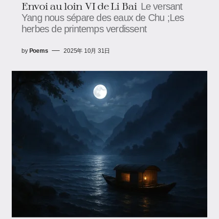
Envoi au loin VI de Li Bai
Le versant
Yang nous sépare des eaux de Chu ;Les
herbes de printemps verdissent
by
Poems
2025年 10月 31日