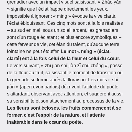
grenadier avec un impact visuel saisissant. « Zhào yǎn
» signifie que l'éclat frappe directement les yeux,
impossible à ignorer ; « míng » évoque la vive clarté,
l'éclat éblouissant. Ces cinq mots sont à la fois réalistes
– au sud en mai, sous un soleil ardent, les grenadiers
sont d'un rouge éclatant ; et plus encore symboliques –
cette ferveur de vie, cet élan du talent, qu'aucune terre
lointaine ne peut étouffer.
Le mot « míng » (éclat,
clarté) est à la fois celui de la fleur et celui du cœur.
Le vers suivant, « zhī jiān shí jiàn zǐ chū chéng », passe
de la fleur au fruit, saisissant le moment de transition où
la grenade se forme après la floraison. Les mots « shí
jiàn » (apercevoir parfois) décrivent l'attitude du poète
s'attardant, observant avec attention, et suggèrent aussi
sa sensibilité et son attachement au processus de la vie.
Les fleurs sont écloses, les fruits commencent à se
former, c'est l'espoir de la nature, et l'attente
inaltérable dans le cœur du poète.