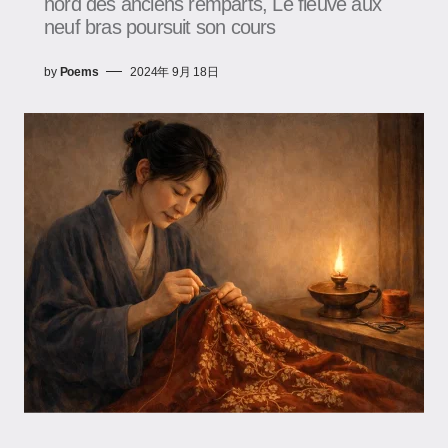
nord des anciens remparts, Le fleuve aux
neuf bras poursuit son cours
by
Poems
2024年 9月 18日