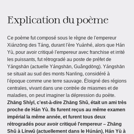
Explication du poème
Ce poème fut composé sous le règne de l'empereur
Xiánzōng des Táng, durant l'ère Yuánhé, alors que Hán
Yù, pour avoir critiqué l'empereur avec franchise et irrité
les puissants, fut rétrogradé au poste de préfet de
Yángshān (actuelle Yángshān, Guǎngdōng). Yángshān
se situait au sud des monts Nanling, considéré à
l'époque comme une terre sauvage. Éloigné des régions
centrales, vivant dans une contrée de miasmes et de
maladies, on peut imaginer la dépression du poète.
Zhāng Shíyī, c'est-à-dire Zhāng Shǔ, était un ami très
proche de Hán Yù. Ils furent reçus au même examen
impérial la même année, et furent tous deux
rétrogradés pour avoir critiqué l'empereur – Zhāng
Shǔ à Línwǔ (actuellement dans le Húnán), Hán Yù à