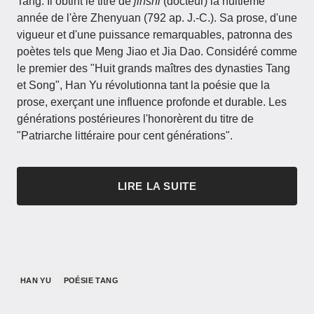
Tang. Il obtint le titre de
jinshi
(docteur) la huitième
année de l'ère Zhenyuan (792 ap. J.-C.). Sa prose, d'une
vigueur et d'une puissance remarquables, patronna des
poètes tels que Meng Jiao et Jia Dao. Considéré comme
le premier des "Huit grands maîtres des dynasties Tang
et Song", Han Yu révolutionna tant la poésie que la
prose, exerçant une influence profonde et durable. Les
générations postérieures l'honorèrent du titre de
"Patriarche littéraire pour cent générations".
LIRE LA SUITE
HAN YU
POÉSIE TANG