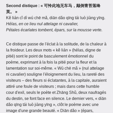
Second distique : « 可怜此地无车马，颠倒青苔落绛
英。 »
Kě lián cǐ dì wú chē mǎ, diān dǎo qīng tái luò jiàng yīng.
Hélas, en ce lieu nul attelage ni cavalier,
Pétales écarlates tombent, épars, sur la mousse verte.
Ce distique passe de l'éclat à la solitude, de la chaleur à
la froideur. Les deux mots « kě lián » (hélas, digne de
pitié) sont le point de basculement émotionnel du
poème, exprimant à la fois la pitié pour la fleur et la
lamentation sur soi-même. « Wú chē mǎ » (nul attelage
ni cavalier) souligne l'éloignement du lieu, la rareté des
visiteurs – des fleurs si éclatantes, à la capitale, auraient
attiré une foule de visiteurs ; mais dans cette humble
cour d'exil, seuls le poète et Zhāng Shǔ, deux naufragés
du destin, se font face en silence. Le dernier vers, « diān
dǎo qīng tái luò jiàng yīng », clôt le poème avec une
image d'une grande beauté. « Diān dǎo » (épars,