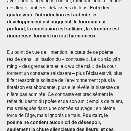
avec « luò jiàng yīng », conclut, ramenant tout à l'image
des fleurs tombées, délaissées de tous.
Entre les
quatre vers, l'introduction est ardente, le
développement est suggestif, le tournant est
profond, la conclusion est solitaire, la structure est
rigoureuse, formant un tout harmonieux.
Du point de vue de l'intention, le cœur de ce poème
réside dans l'utilisation du « contraste ». Le « zhào yǎn
míng » des grenadiers et le « wú chē mǎ » de la cour
forment un contraste saisissant – plus l'éclat est vif, plus
il fait ressortir la solitude de l'environnement ; plus la
floraison est abondante, plus elle révèle la tristesse de
n'être pas admirée. Ce contraste est précisément le
reflet du destin du poète et de son ami : emplis de talent,
mais relégués dans une contrée sauvage ; en pleine
force de l'âge, mais ignorés de tous.
Pourtant, le
poème ne contient aucun cri de désespoir,
seulement la chute silencieuse des fleurs, et ces