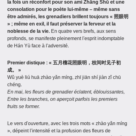
la fois un réconfort pour son ami Zhāng Shǔ et une
consolation pour le poète lui-même – même sans
être admirés, les grenadiers brillent toujours « 照眼明
» ; même en exil, il faut préserver la ferveur et la
noblesse de la vie.
En quatre vers brefs, aux sens
profonds, se manifeste pleinement l'esprit indomptable
de Hán Yù face à l'adversité.
Premier distique : « 五月榴花照眼明，枝间时见子初
成。 »
Wǔ yuè liú huā zhào yǎn míng, zhī jiān shí jiàn zǐ chū
chéng.
En mai, les fleurs de grenadier éclatent, éblouissantes,
Entre les branches, on aperçoit parfois les premiers
fruits se former.
Le vers d'ouverture, avec les trois mots « zhào yǎn míng
», dépeint l'intensité et la profusion des fleurs de