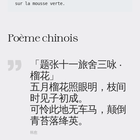
sur la mousse verte.
Poème chinois
「题张十一旅舍三咏 ·
榴花」
五月榴花照眼明，枝间
时见子初成。
可怜此地无车马，颠倒
青苔落绛英。
韩愈